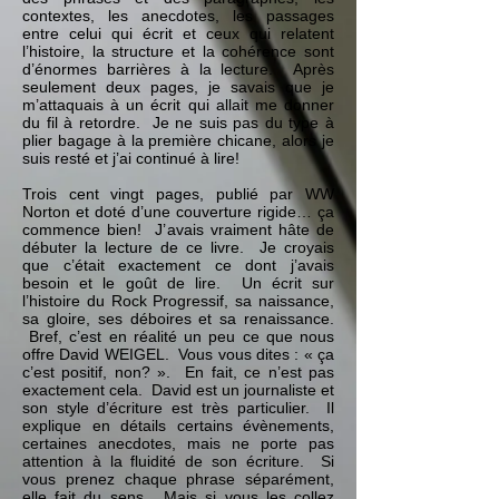
contextes, les anecdotes, les passages
entre celui qui écrit et ceux qui relatent
l’histoire, la structure et la cohérence sont
d’énormes barrières à la lecture. Après
seulement deux pages, je savais que je
m’attaquais à un écrit qui allait me donner
du fil à retordre. Je ne suis pas du type à
plier bagage à la première chicane, alors je
suis resté et j’ai continué à lire!
Trois cent vingt pages, publié par WW
Norton et doté d’une couverture rigide… ça
commence bien! J’avais vraiment hâte de
débuter la lecture de ce livre. Je croyais
que c’était exactement ce dont j’avais
besoin et le goût de lire. Un écrit sur
l’histoire du Rock Progressif, sa naissance,
sa gloire, ses déboires et sa renaissance.
Bref, c’est en réalité un peu ce que nous
offre David WEIGEL. Vous vous dites : « ça
c’est positif, non? ». En fait, ce n’est pas
exactement cela. David est un journaliste et
son style d’écriture est très particulier. Il
explique en détails certains évènements,
certaines anecdotes, mais ne porte pas
attention à la fluidité de son écriture. Si
vous prenez chaque phrase séparément,
elle fait du sens. Mais si vous les collez