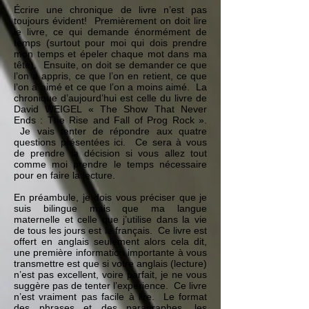
Écrire une chronique de livre n’est pas
toujours évident! Premièrement on doit lire
le livre, ce qui demande énormément de
temps (surtout pour moi qui dois prendre
mon temps et épeler chaque mot dans ma
tête). Ensuite, on doit se demander ce que
l’on a appris, ce que l’on en retient, ce que
l’on a aimé et ce que l’on a moins aimé. La
chronique d’aujourd’hui est celle du livre de
David WEIGEL « The Show That Never
Ends : The Rise and Fall of Prog Rock ».
Je vais tenter de répondre aux quatre
questions présentées ici. Ce sera à vous
de prendre la décision si vous allez tout
comme moi prendre le temps nécessaire
pour en faire la lecture.
En préambule, je dois vous préciser que je
suis bilingue mais que ma langue
maternelle et celle que j’utilise dans la vie
de tous les jours est le français. Ce livre est
offert en anglais seulement alors cela dit,
une première information importante à vous
transmettre est que si votre anglais (lecture)
n’est pas excellent, voire parfait, je ne vous
suggère pas de tenter l’expérience. Ce livre
n’est vraiment pas facile à lire. Le format
des phrases et des paragraphes, les