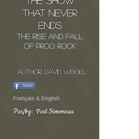
the show
that never
ends
The Rise and Fall
of Prog Rock
AUTHOR: David weigel
Share
Français & English
Par/by: Fred Simoneau