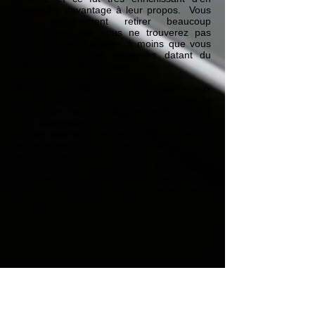
apprendre davantage à leur propos. Vous
allez certainement retirer beaucoup
d’information que vous ne trouverez pas
dans d’autres ouvrages à moins que vous
ayez accès à des entrevues datant du
début de l’ère Progressive.
Bref, je recommande ce livre surtout à ceux
qui ont déjà un très bon bagage dans le
sujet. Ce n’est pas le premier livre à lire
pour apprendre les bases mais d’avantage
un livre pour pousser ses connaissances un
peu plus loin. Si vous avez besoin d’un livre
tel que « Le Rock Progressif pour les nuls »
ce n’est pas le bon ouvrage. J’ai apprécié
nombreux passages, je suis heureux de
l’avoir lu mais je suis dû pour une lecture un
peu plus… amicale.