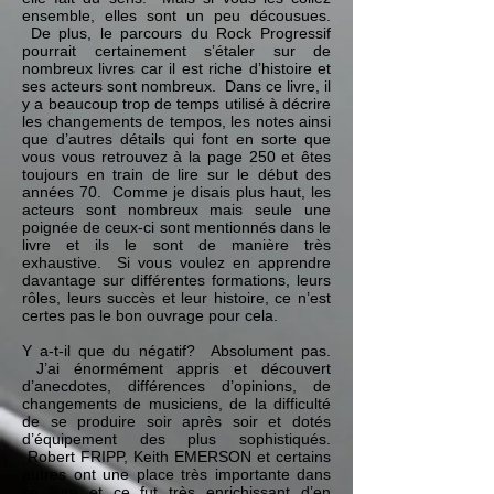
ensemble, elles sont un peu décousues.
De plus, le parcours du Rock Progressif
pourrait certainement s’étaler sur de
nombreux livres car il est riche d’histoire et
ses acteurs sont nombreux. Dans ce livre, il
y a beaucoup trop de temps utilisé à décrire
les changements de tempos, les notes ainsi
que d’autres détails qui font en sorte que
vous vous retrouvez à la page 250 et êtes
toujours en train de lire sur le début des
années 70. Comme je disais plus haut, les
acteurs sont nombreux mais seule une
poignée de ceux-ci sont mentionnés dans le
livre et ils le sont de manière très
exhaustive. Si vous voulez en apprendre
davantage sur différentes formations, leurs
rôles, leurs succès et leur histoire, ce n’est
certes pas le bon ouvrage pour cela.
Y a-t-il que du négatif? Absolument pas.
J’ai énormément appris et découvert
d’anecdotes, différences d’opinions, de
changements de musiciens, de la difficulté
de se produire soir après soir et dotés
d’équipement des plus sophistiqués.
Robert FRIPP, Keith EMERSON et certains
autres ont une place très importante dans
ce livre et ce fut très enrichissant d’en