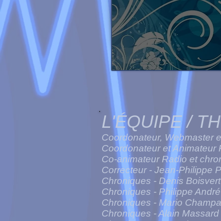
L'ÉQUIPE / T
Coordonateur, Webmaster et
Coordonateur et Animateur 
Co-animateur Radio et chron
Correcteur - Jean-Philippe 
Chroniques - Denis Boisvert
Chroniques - Philippe André
Chroniques - Mario Champ
Chroniques - Alain Massard