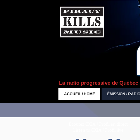
La radio progressive de Québec
ACCUEIL / HOME
ÉMISSION / RADI
Écoutez CKIA / Profil en direct
Listen to CKIA / Profil live