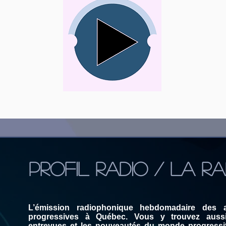
PROFIL RADIO / LA RA
L’émission radiophonique hebdomadaire des
progressives à Québec. Vous y trouvez auss
entrevues et les nouveautés du monde progressi