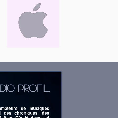
DIO PROFIL
 amateurs de musiques
i des chroniques, des
f. Avec Gérald Hawey et