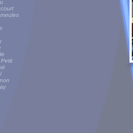
au
court
smeules
e
x
e
te
Petit
bé
l
gnon
may