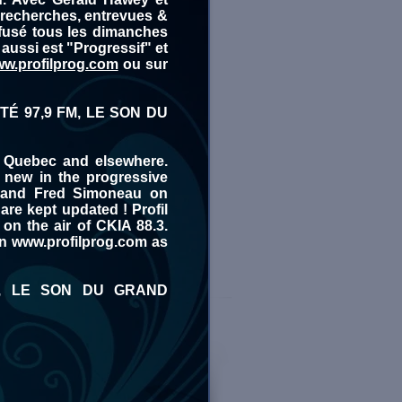
 recherches, entrevues &
ffusé tous les dimanches
aussi est "Progressif" et
w.profilprog.com
ou sur
TÉ 97,9 FM, LE SON DU
 Quebec and elsewhere.
s new in the progressive
y and Fred Simoneau on
are kept updated ! Profil
n the air of CKIA 88.3.
on
www.profilprog.com
as
M, LE SON DU GRAND