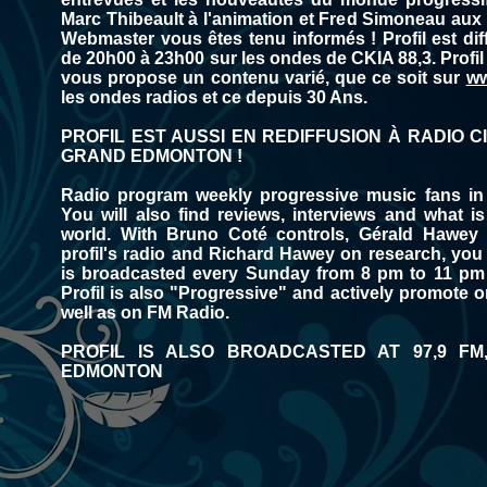
Marc Thibeault à l'animation et Fred Simoneau aux
Webmaster vous êtes tenu informés ! Profil est di
de 20h00 à 23h00 sur les ondes de CKIA 88,3. Profil 
vous propose un contenu varié, que ce soit sur
ww
les ondes radios et ce depuis 30 Ans.
PROFIL EST AUSSI EN REDIFFUSION À RADIO CI
GRAND EDMONTON !
Radio program weekly progressive music fans in
You will also find reviews, interviews and what i
world. With Bruno Coté controls, Gérald Hawe
profil's radio and Richard Hawey on research, you 
is broadcasted every Sunday from 8 pm to 11 pm o
Profil is also "Progressive" and actively promote 
well as on FM Radio.
PROFIL IS ALSO BROADCASTED AT 97,9 F
EDMONTON