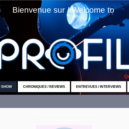
Bienvenue sur / Welcome to
Qu
O SHOW
CHRONIQUES / REVIEWS
ENTREVUES / INTERVIEWS
Écoutez Profil en balado-diffusion
Listen to Profil's podcast