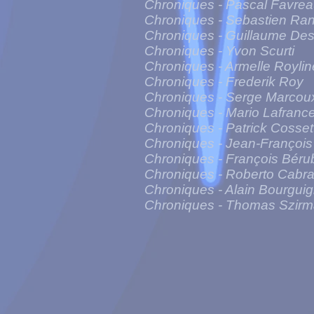
Chroniques - Pascal Favre
Chroniques - Sebastien Ran
Chroniques - Guillaume De
Chroniques - Yvon Scurti
Chroniques - Armelle Roylin
Chroniques - Frederik Roy
Chroniques - Serge Marcou
Chroniques - Mario Lafranc
Chroniques - Patrick Cosset
Chroniques - Jean-François 
Chroniques - François Béru
Chroniques - Roberto Cabra
Chroniques - Alain Bourgui
Chroniques - Thomas Szir