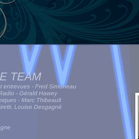
HE TEAM
 entr
evues - Fred Simoneau
Radio - Gérald Hawey
iques - Marc Thibeault
Piretti, Louise Desgagné
agne