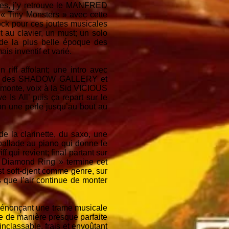
ntes, j’y retrouve le MANFRED
« Tiny Monsters » avec cette
ck pour ces joutes musicales
 au clavier, un must; un solo
 de la plus belle époque des
 inventif et varié.
 riff affolant; une intro avec
n peu des SHADOW GALLERY et
monte, voix à la Sid VICIOUS
Is All’ puis ça repart sur le
n une perle jusqu’au bout au
 la clarinette, du saxo, une
-ballade au piano qui donne le
qui revient; final partant sur
« Diamond Ring » termine cet
t soft-djent comme genre, sur
que l’air continue de monter
 énonçant une trame musicale
e de manière presque parfaite
nclassable, frais et envoûtant