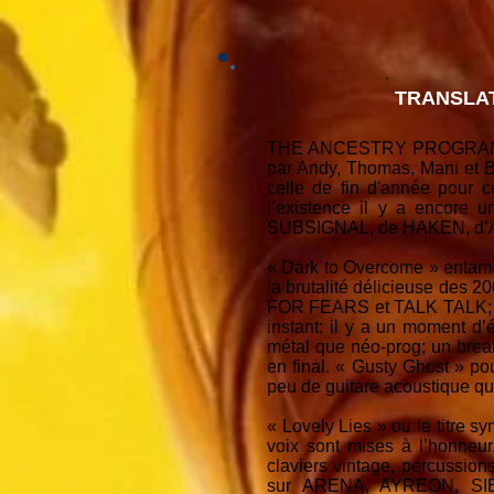
TRANSLAT
THE ANCESTRY PROGRAM est 
par Andy, Thomas, Mani et 
celle de fin d'année pour 
l’existence il y a encor
SUBSIGNAL, de HAKEN, d’ARE
« Dark to Overcome » entame
la brutalité délicieuse des 
FOR FEARS et TALK TALK; la
instant; il y a un moment d
métal que néo-prog; un br
en final. « Gusty Ghost » p
peu de guitare acoustique qu
« Lovely Lies » ou le titre 
voix sont mises à l’honneur
claviers vintage, percussion
sur ARENA, AYREON, SIEG