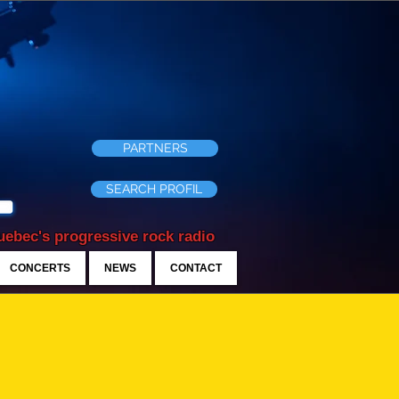
PARTNERS
SEARCH PROFIL
ebec's progressive rock radio
CONCERTS
NEWS
CONTACT