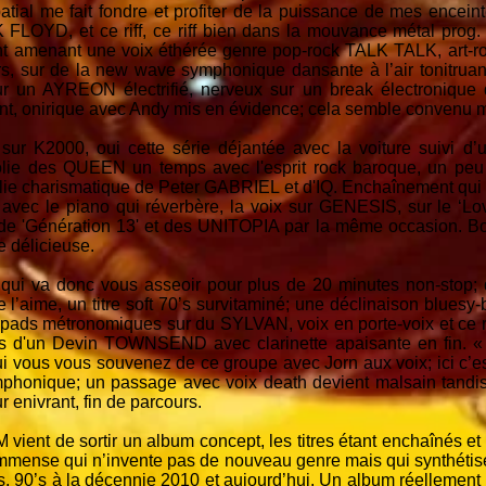
atial me fait fondre et profiter de la puissance de mes encei
OYD, et ce riff, ce riff bien dans la mouvance métal prog. 
nt amenant une voix éthérée genre pop-rock TALK TALK, art-ro
rs, sur de la new wave symphonique dansante à l’air tonitruant
sur un AYREON électrifié, nerveux sur un break électronique
nirique avec Andy mis en évidence; cela semble convenu mais
sur K2000, oui cette série déjantée avec la voiture suivi d’un
 folie des QUEEN un temps avec l'esprit rock baroque, u
ie charismatique de Peter GABRIEL et d'IQ. Enchaînement qui 
vec le piano qui réverbère, la voix sur GENESIS, sur le ‘Love 
de 'Génération 13' et des UNITOPIA par la même occasion. Bo
e délicieuse.
i va donc vous asseoir pour plus de 20 minutes non-stop; de
e l’aime, un titre soft 70’s survitaminé; une déclinaison bluesy
pads métronomiques sur du SYLVAN, voix en porte-voix et ce riff 
les d'un Devin TOWNSEND avec clarinette apaisante en fin. 
i vous vous souvenez de ce groupe avec Jorn aux voix; ici c’es
onique; un passage avec voix death devient malsain tandis 
 enivrant, fin de parcours.
 de sortir un album concept, les titres étant enchaînés et
immense qui n’invente pas de nouveau genre mais qui synthétis
, 90’s à la décennie 2010 et aujourd’hui. Un album réellement i