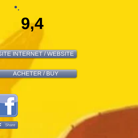
9,4
SITE INTERNET / WEBSITE
ACHETER / BUY
Share