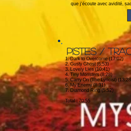
que j’écoute avec avidité, sac
PISTES / TRA
1. Dark to Overcome (17:02)
2. Gusty Ghost (6:53)
3. Lovely Lies (10:41)
4. Tiny Monsters (8:28)
5. Carry On (The Lyricist) (13:28
6. My Enemy (8:31)
7. Diamond Ring (5:52)
Total : 70:55