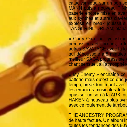
cataclysmique sur un son sp
MANN puis à nouveau PINK FL
batterie encore mise en ava
aux synthés et autres clavie
explosif en break jouissif 
TANGERINE DREAM; planant, o
« Carry On (The Lyricist) » 
percussions et chœurs, la
autres SAVATAGE avec la fol
qui déboussole à 8 minutes a
meilleur SAGA progressiste 
chant sensuel, à l’atmosphèr
« My Enemy » enchaîne ce qu
batterie mais qu’est-ce que j
tempo; break tonitruant avec 
les errances musicales fol
opus sur un son à la ARK, ou
HAKEN à nouveau plus symph
avec ce roulement de tambour
THE ANCESTRY PROGRAM vient
de haute facture. Un album 
toutes les tendances des 80’s