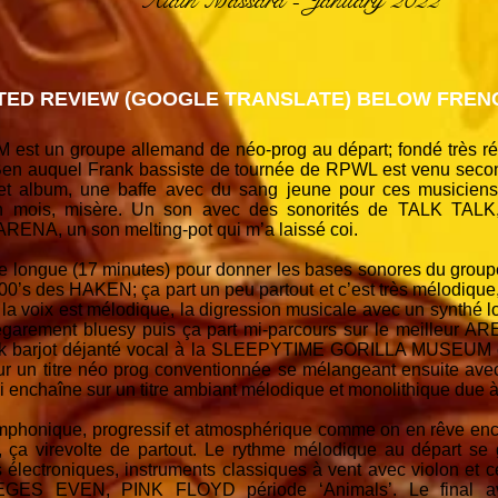
Alain Massard - January 2022
ED REVIEW (GOOGLE TRANSLATE) BELOW FRENC
un groupe allemand de néo-prog au départ; fondé très ré
Ben auquel Frank bassiste de tournée de RPWL est venu secon
cet album, une baffe avec du sang jeune pour ces musiciens
e un mois, misère. Un son avec des sonorités de TALK 
NA, un son melting-pot qui m’a laissé coi.
 longue (17 minutes) pour donner les bases sonores du groupe
2000’s des HAKEN; ça part un peu partout et c’est très mélodiq
 voix est mélodique, la digression musicale avec un synthé 
’égarement bluesy puis ça part mi-parcours sur le meilleur AR
eak barjot déjanté vocal à la SLEEPYTIME GORILLA MUSEUM
our un titre néo prog conventionnée se mélangeant ensuite ave
i enchaîne sur un titre ambiant mélodique et monolithique due à
symphonique, progressif et atmosphérique comme on en rêve enc
, ça virevolte de partout. Le rythme mélodique au départ se 
s électroniques, instruments classiques à vent avec violon et c
ES EVEN, PINK FLOYD période ‘Animals’. Le final av