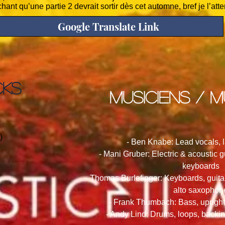
hant qu’une partie 2 devrait sortir dès cet automne, bref je l’att
Google Translate Link
CKS
musiciens / m
)
- Ben Knabe: Lead vocals, l
- Mani Gruber: Electric & acoustic g
keyboards
- Thomas Burlefinger: Keyboards, guita
alto saxophon
- Frank Thumbach: Bass, upright 
- Andy Lind: Drums, loops, backi