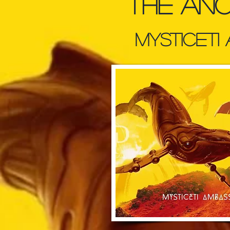
The An
Mysticeti