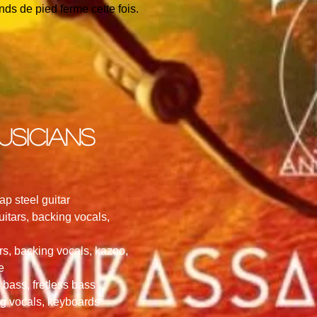
ends de pied ferme cette fois.
usicians
ap steel guitar
uitars, backing vocals,
rs, backing vocals, kazoo,
e
bass, fretless bass
ng vocals, keyboards