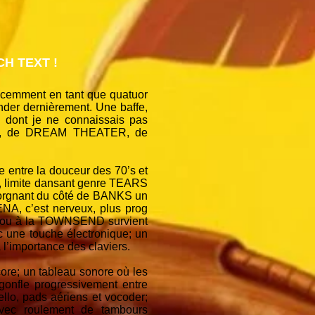
H TEXT !
cemment en tant que quatuor
der dernièrement. Une baffe,
 dont je ne connaissais pas
TALK, de DREAM THEATER, de
 entre la douceur des 70’s et
ue, limite dansant genre TEARS
lorgnant du côté de BANKS un
ENA, c’est nerveux, plus prog
 ou à la TOWNSEND survient
c une touche électronique; un
 l’importance des claviers.
ore; un tableau sonore où les
gonfle progressivement entre
ello, pads aériens et vocoder;
ec roulement de tambours