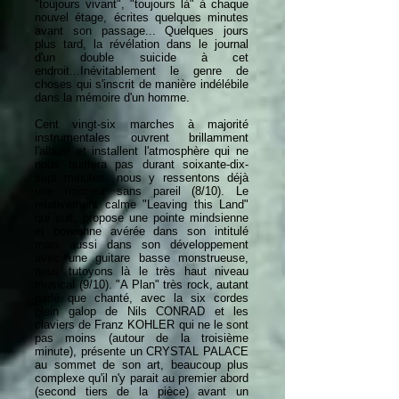
"toujours vivant", "toujours là" à chaque
nouvel étage, écrites quelques minutes
avant son passage... Quelques jours
plus tard, la révélation dans le journal
d'un double suicide à cet
endroit...Inévitablement le genre de
choses qui s'inscrit de manière indélébile
dans la mémoire d'un homme.
Cent vingt-six marches à majorité
instrumentales ouvrent brillamment
l'album et installent l'atmosphère qui ne
nous quittera pas durant soixante-dix-
sept minutes, nous y ressentons déjà
une noirceur sans pareil (8/10). Le
relativement calme "Leaving this Land"
qui suit, propose une pointe mindsienne
et bowienne avérée dans son intitulé
mais aussi dans son développement
avec une guitare basse monstrueuse,
nous tutoyons là le très haut niveau
musical (9/10). "A Plan" très rock, autant
parlé que chanté, avec la six cordes
plein galop de Nils CONRAD et les
claviers de Franz KOHLER qui ne le sont
pas moins (autour de la troisième
minute), présente un CRYSTAL PALACE
au sommet de son art, beaucoup plus
complexe qu'il n'y parait au premier abord
(second tiers de la pièce) avant un