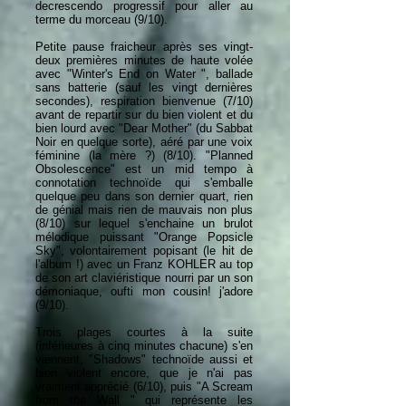
decrescendo progressif pour aller au
terme du morceau (9/10).
Petite pause fraicheur après ses vingt-
deux premières minutes de haute volée
avec "Winter's End on Water ", ballade
sans batterie (sauf les vingt dernières
secondes), respiration bienvenue (7/10)
avant de repartir sur du bien violent et du
bien lourd avec "Dear Mother" (du Sabbat
Noir en quelque sorte), aéré par une voix
féminine (la mère ?) (8/10). "Planned
Obsolescence" est un mid tempo à
connotation technoïde qui s'emballe
quelque peu dans son dernier quart, rien
de génial mais rien de mauvais non plus
(8/10) sur lequel s'enchaine un brulot
mélodique puissant "Orange Popsicle
Sky", volontairement popisant (le hit de
l'album !) avec un Franz KOHLER au top
de son art claviéristique nourri par un son
démoniaque, oufti mon cousin! j'adore
(9/10).
Trois plages courtes à la suite
(inférieures à cinq minutes chacune) s'en
viennent, "Shadows" technoïde aussi et
bien violent encore, que je n'ai pas
vraiment apprécié (6/10), puis "A Scream
from the Wall " qui représente les