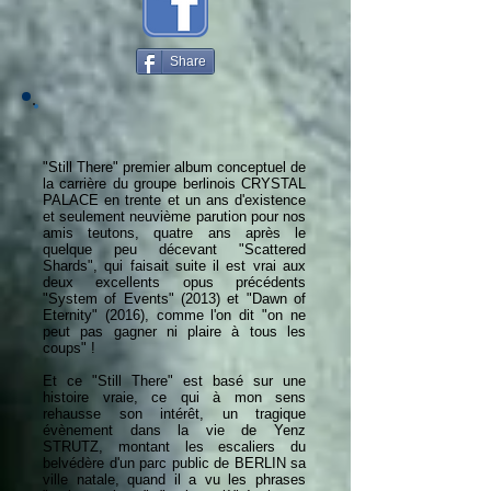
Share
"Still There" premier album conceptuel de
la carrière du groupe berlinois CRYSTAL
PALACE en trente et un ans d'existence
et seulement neuvième parution pour nos
amis teutons, quatre ans après le
quelque peu décevant "Scattered
Shards", qui faisait suite il est vrai aux
deux excellents opus précédents
"System of Events" (2013) et "Dawn of
Eternity" (2016), comme l'on dit "on ne
peut pas gagner ni plaire à tous les
coups" !
Et ce "Still There" est basé sur une
histoire vraie, ce qui à mon sens
rehausse son intérêt, un tragique
évènement dans la vie de Yenz
STRUTZ, montant les escaliers du
belvédère d'un parc public de BERLIN sa
ville natale, quand il a vu les phrases