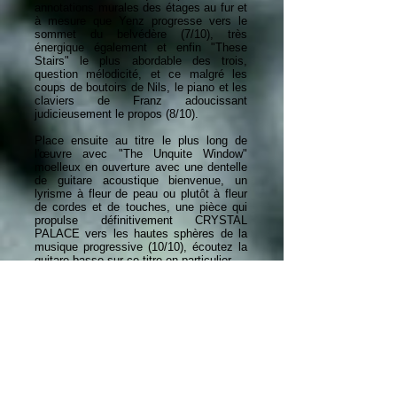
annotations murales des étages au fur et
à mesure que Yenz progresse vers le
sommet du belvédère (7/10), très
énergique également et enfin "These
Stairs" le plus abordable des trois,
question mélodicité, et ce malgré les
coups de boutoirs de Nils, le piano et les
claviers de Franz adoucissant
judicieusement le propos (8/10).
Place ensuite au titre le plus long de
l'œuvre avec "The Unquite Window"
moelleux en ouverture avec une dentelle
de guitare acoustique bienvenue, un
lyrisme à fleur de peau ou plutôt à fleur
de cordes et de touches, une pièce qui
propulse définitivement CRYSTAL
PALACE vers les hautes sphères de la
musique progressive (10/10), écoutez la
guitare basse sur ce titre en particulier...
Quittons nos amis allemands avec le
conclusif et éponyme "Still There", le
mot clé figurant sur le mur à chaque
étage, encore un mid tempo dans son
entame qui gagne en intensité
dramatique et en énergie au fur et à
mesure de sa progression,
remarquablement et puissamment chanté
par Yenz STRUTZ (à la manière d'un