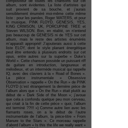
compositeur de toutes les chansons sur cet
album, sont évidentes. La liste d’artistes qui
suit provient de sa bouche, et j’aurais
sensiblement énuméré moi-même cette même
liste : pour les paroles, Roger WATERS, et pour
la musique, PINK FLOYD, GENESIS, YES,
KING CRIMSON, UK, PORCUPINE TREE et
Steven WILSON. Bon, en réalité, on n’entend
pas beaucoup de GENESIS ni de YES sur cet
album, mais le reste des artistes énumérés
m’apparaît approprié! J’ajouterais aussi à cette
liste ELOY, dont le style planant énergétique
peut être entendu à plusieurs endroits sur cet
opus, entre autres sur la superbe « Duke’s
World ». Cette chanson possède un puissant riff
de guitare en introduction, langoureux et
mélodieux, et un intermède musical qui rappelle
IQ, avec des claviers à la « Road of Bones ».
La pièce instrumentale « Obsessive
Observation » rappelle « On the Run » de PINK
FLOYD (c’est étrangement la dernière pièce de
l’album alors que « On the Run » était plutôt au
début de « Dark Side of the Moon »; j’avoue
que cela a confondu quelque peu mon cerveau,
qui criait à la fin de cette pièce « quoi, l’album
est terminé ??!!! ») Comme autre lien avec les
flamants roses, on a le début de l’autre
instrumentale de l’album, la pièce-titre « From
Manure to the Stars ». Ce morceau rappelle
d’abord l’album « Is this the life we really want »