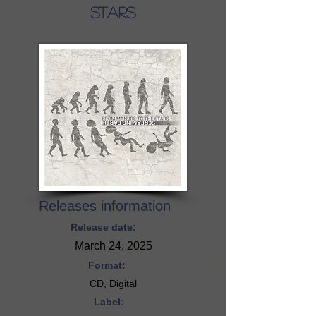
Stars
Releases information
Release date:
March 24, 2025
Format:
CD, Digital
Label: