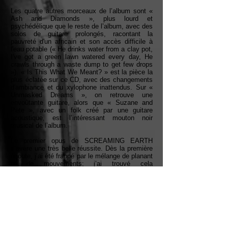
Les quatre autres morceaux de l’album sont «
Ash and Diamonds », plus lourd et
psychédélique que le reste de l’album, avec des
solos de guitare prolongés, racontant la
pauvreté d'un africain et son accès difficile à
l'eau potable (« He drinks water from a clay pot,
I've got a green lawn watered every day, He
crawls through a waste dump to get few drops
»). « Is This What We Meant? » est la pièce la
plus éclatée sur ce CD, avec des changements
d'ambiance et du xylophone inattendus. Sur «
Unmasked Dreams », on retrouve une
envoûtante guitare, alors que « Suzane and
Pete », avec un folk créé par une guitare
acoustique, est l’intéressant mouton noir
musical de l’album.
Le premier opus de SCREAMING EARTH
s’avère une très belle réussite. Dès la première
écoute, j’ai été frappé par le mélange de planant
et de mouvements; j’ai trouvé cela
rafraîchissant et j’ai adoré. À mon second tour
d’écoute, j’ai plutôt ressenti une certaine
redondance. Il m’a fallu six ou sept autres
immersions pour réellement apprécier la
profondeur des morceaux, leur originalité et leur
singularité. Je vous recommande donc
vivement une écoute répétée de cet album: il y
a de fortes chances que vous soyez, vous