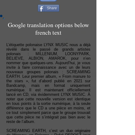
Share
Google translation options below
french text
L’étiquette polonaise LYNX MUSIC nous a déjà
révélé dans le passé de grands artistes
polonais : MILLENIUM, LOONYPARK,
BELIEVE, ALBION, AMAROK, pour n’en
nommer que quelques-uns. Aujourd’hui, je vous
invite à faire connaissance avec un de leurs
nouveaux groupes polonais : SCREAMING
EARTH. Leur premier album, « From manure to
the stars », fut d’abord publié en 2021 sur
Bandcamp, mais en format uniquement
numérique. Il est maintenant officiellement
lancé en CD, via évidemment LYNX MUSIC. À
noter que cette nouvelle version est identique
en tous points à la sortie numérique, à la seule
différence que le CD a une pièce en moins, et
ce tout simplement parce que le groupe trouvait
que cette pièce ne s’intégrait pas bien avec le
reste de l’album.
SCREAMING EARTH, c’est un duo originaire