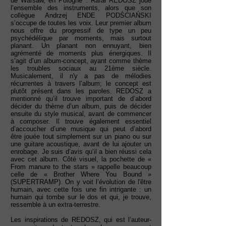
de Warsaw, en Pologne : Rafał REDOSZ joue
l’ensemble des instruments, alors que son
collègue Andrzej ENDE PODŚCIAŃSKI
s’occupe de toutes les voix. Leur premier album
nous offre du progressif de type un peu
psychédélique par moments, mais surtout
planant. Un planant non ennuyant, bien
agrémenté de moments plus énergiques. Il
s’agit d’un album-concept, ayant comme thème
les troubles sociaux au 21ème siècle.
Musicalement, il n'y a pas de mélodies
récurrentes à travers l’album; le concept est
plutôt présent dans les paroles. REDOSZ a
mentionné qu’il trouve important de d’abord
décider du thème d’un album, puis de décider
ensuite du style musical, avant de commencer
à composer. Il trouve également essentiel
d’accoucher d’une musique qui peut d’abord
être jouée tout simplement sur un piano ou sur
une guitare acoustique, avant de lui ajouter un
enrobage. Je suis d’avis qu’il a bien réussi cela
avec cet album. Côté visuel, la pochette de «
From manure to the stars » rappelle beaucoup
celle de « Brother Where You Bound »
(SUPERTRAMP). On y voit l’évolution de l'être
humain, avec cette fois une fin intrigante : un
humain qui tombe sur le dos et qui, je trouve,
ressemble à un extra-terrestre.
Les inspirations de REDOSZ, qui est l’auteur-