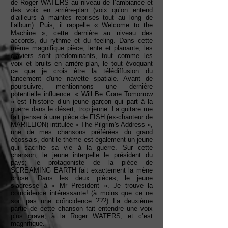
de Roger WATERS au niveau de l’ambiance et
des voix en arrière-plan (voix qu’on entend
d’ailleurs à maintes reprises tout au long de
l’album). Puis, il rappelle « Welcome to the
Machine », cette dernière au niveau des
accords, du rythme et du feeling. Dans cette
même magnifique pièce, lente et planante, les
claviers sont prédominants, tout comme les
voix et bruits en arrière-plan, le tout évoquant
ce que je crois être la télédiffusion du
lancement d'une navette spatiale. Avant de
poursuivre, mentionnons une dernière
potentielle influence. « Will Be Gone Tomorrow
» est l’histoire d’un jeune garçon qui part à la
guerre dans le désert, trop jeune. La guitare me
fait penser à une pièce de FISH (ex-chanteur de
MARILLION) intitulée « The Pilgrim's Address »,
une de mes chansons préférées du grand
écossais, dont le thème est également un jeune
qui sacrifie sa vie à la guerre. Sur cette
chanson, le jeune interpelle le président du
pays; le protagoniste de la pièce de
SCREAMING EARTH fait exactement la mène
chose. Dans les deux pièces, le jeune
s’adresse à « Mr President ». Je trouve la
coïncidence intéressante! (à moins que ce ne
soit pas une coïncidence ???) La deuxième
partie de cette chanson fait entendre une voix
plus grave, à la Roger WATERS, et c’est
magnifique.