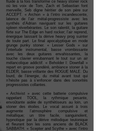
fluide à la fois transforme ce heavy stoner rock
où les voix de Tom, Zach et Sebastian font
merveille, Seb digne héritier de son père sur
ACCEPT. « Archon » à l’intro incandescente,
latence de l’air métal-progressiste avec les
synthés d’Adrian naviguant sur les guitares
spleen réverbérantes. Le son ralentit, la guitare
flirte sur The Edge en hard rocker; l’air reprend,
énergique laissant la dérive heavy prog suinter
de toute part. Le final apocalyptique en mode
grunge punky stoner. « Lesser Gods » sur
l’interlude instrumental, basse vrombissante
avec les deux guitares envahissantes, la
touche clavier enrubannant le tout sur un air
mélancolique addictif. « Beholder I: Downfall »
repart en groove pondéré, ambiance stoner à la
ELDER, basse vrillante des ROGUE MALE. Du
lourd, de l’énergie, du métal avant tout qui
n’hésite pas à s’enfoncer dans des sonorités
progressistes collantes.
« Archivist » avec cette batterie compulsive
rappelant TOOL, la rythmique pesante,
envoûtante aidée de synthétiseurs au loin, un
stoner des étoiles. Le vocal assuré à trois
augmente l’atmosphère compulsive et
métallique; un titre facile, sanguinolent,
hypnotique par la dérive mélodique teutonique
et fleurant bon les sons anciens de BLACK
SABBATH. « Scepter and Scythe » avec l’intro