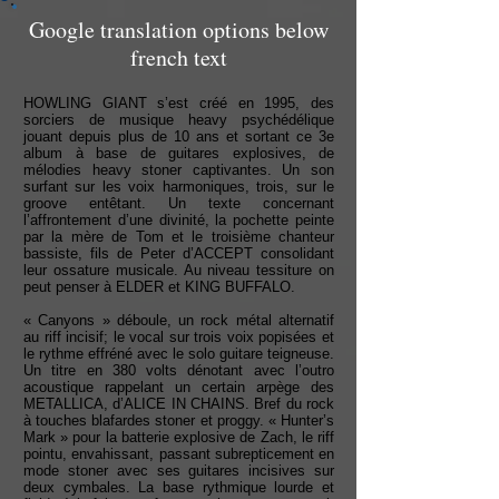
Google translation options below
french text
HOWLING GIANT s’est créé en 1995, des
sorciers de musique heavy psychédélique
jouant depuis plus de 10 ans et sortant ce 3e
album à base de guitares explosives, de
mélodies heavy stoner captivantes. Un son
surfant sur les voix harmoniques, trois, sur le
groove entêtant. Un texte concernant
l’affrontement d’une divinité, la pochette peinte
par la mère de Tom et le troisième chanteur
bassiste, fils de Peter d’ACCEPT consolidant
leur ossature musicale. Au niveau tessiture on
peut penser à ELDER et KING BUFFALO.
« Canyons » déboule, un rock métal alternatif
au riff incisif; le vocal sur trois voix popisées et
le rythme effréné avec le solo guitare teigneuse.
Un titre en 380 volts dénotant avec l’outro
acoustique rappelant un certain arpège des
METALLICA, d’ALICE IN CHAINS. Bref du rock
à touches blafardes stoner et proggy. « Hunter’s
Mark » pour la batterie explosive de Zach, le riff
pointu, envahissant, passant subrepticement en
mode stoner avec ses guitares incisives sur
deux cymbales. La base rythmique lourde et