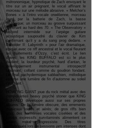
métronomique, hypnotique de Zach envoyant le
titre sur un air prégnant, le vocal affinant le
morceau sur une mélodie abrasive. « Melchor’s
Bones » à l’intro vocale orwélienne, morceau
lourd par la batterie de Zach, la basse
teutonique; un morceau au groove surpuissant
ramenant au hard des 70. « The Observatory »
second intermède sur l’arpège guitare
acoustique saupoudré du clavier de Kim
confirmant qu’il y a du sang prog dedans. «
Beholder II: Labyrinth » pour l’air dramatique,
épique avec ce riff ancestral et le vocal fleurant
les hurlements d’Ozzy, c’est écrit. Le lien
d’avec les KING BUFFALO est ici le plus
évident; la lourdeur psyché, hard d’antan, le
développement instrumental introspectif
lancinant, collant comme du goudron fondant.
Le final pachydermique sabbathien, mélodique
comme une lumière de fin d’automne au soleil
couchant.
HOWLING GIANT joue du rock métal avec des
composantes heavy psyché stoner que KING
BUFFALO développe aussi sur ses propres
albums. De la lumière obscure, des errements
musicaux lourds et aérés; de gros riffs bien
gras, des harmonies vocales ciselées et des
breaks expressifs survitaminés alimentent ce
power métal progressiste. Des titres
préfabriqués lors de sessions jam intenses dont