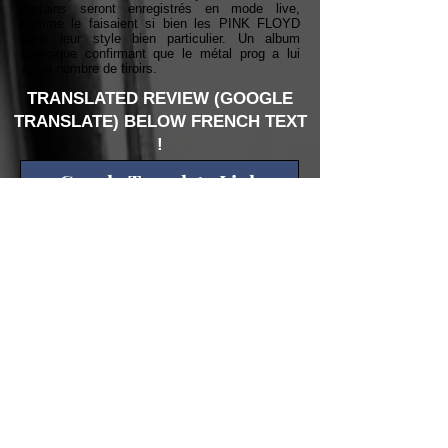
certains seront enregistrés en mode live,
comme le faisaient si bien les PINK FLOYD
dans leur style bien particulier. Un album
énergique confirmant que le métal prog a lui
aussi nombre de tiroirs.
TRANSLATED REVIEW (GOOGLE
TRANSLATE) BELOW FRENCH TEXT
!
Google Translate Link
PISTES / TRACKS
01. Canyons (6:41)
02. Hunter’s Mark (4:31)
03. Archon (6:02)
04. Lesser Gods (2:49)
05. Beholder I: Downfall (3:51)
06. Archivist (6:47)
07. Scepter and Scythe (4:47)
08. Melchor’s Bones (4:29)