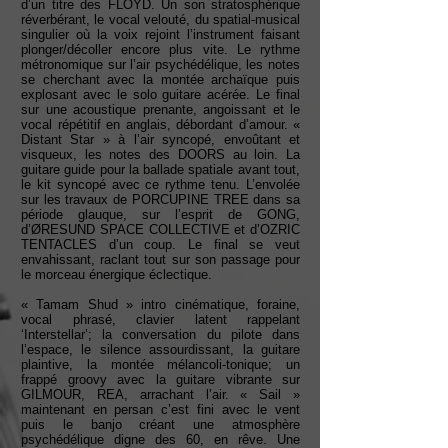
d’un titre des FLOYD. Un son stratosphérique
réverbérant, le vocal velouté, du spatial-musical
singulier où la voix rejoint l’instrument faisant
plonger/décoller encore plus vite. Le rythme
métronomique sur l’air psychédélique, les notes
se cherchant avec la montée archaïque puis
explosant avec le solo guitare acérée. Le final
sur une acoustique prenante, angoissant et le
vocal répétitif en anglais, débordant d’amour. «
Distant Star » à l’air syncopé, envoûtant et
visqueux, les notes des DOORS au loin. La
guitare guide pour la ballade spatiale avant tout,
le kit syncopé avec ce rythme tenu. L’envolée
sur les travaux de PORCUPINE TREE dans sa
période glauque, sur l’esprit de GONG,
d’ØRESUND SPACE COLLECTIVE et d’OZRIC
TENTACLES d’un coup. Le final se veut
envahissant, raclant tout sur son passage pour
le morceau énergique éclectique.
« Tamam Shud » intro cinématique, foraine,
vocal phrasé, clavier latent rappelant
‘Interstellar’; la conversation du pilote dans
l’espace, le silence assourdissant, la guitare
plaintive, la montée mélancoli-tonique; un
frappé groovy avec la guitare vibrante sur
GILMOUR, REA, arrachant l’air. « Sail »
maintenant en persan c’est fini avec le vent
puis le banjo créant une atmosphère
psychédélique digne des 60, en rêve. Une