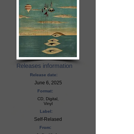
Releases information
Release date:
June 6, 2025
Format:
CD, Digital,
Vinyl
Label:
Self-Relased
From: