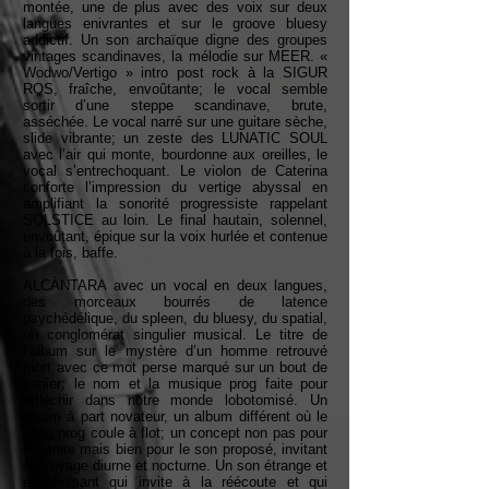
montée, une de plus avec des voix sur deux
langues enivrantes et sur le groove bluesy
addictif. Un son archaïque digne des groupes
vintages scandinaves, la mélodie sur MEER. «
Wodwo/Vertigo » intro post rock à la SIGUR
ROS, fraîche, envoûtante; le vocal semble
sortir d’une steppe scandinave, brute,
asséchée. Le vocal narré sur une guitare sèche,
slide vibrante; un zeste des LUNATIC SOUL
avec l’air qui monte, bourdonne aux oreilles, le
vocal s’entrechoquant. Le violon de Caterina
conforte l’impression du vertige abyssal en
amplifiant la sonorité progressiste rappelant
SOLSTICE au loin. Le final hautain, solennel,
envoûtant, épique sur la voix hurlée et contenue
à la fois, baffe.
ALCÀNTARA avec un vocal en deux langues,
des morceaux bourrés de latence
psychédélique, du spleen, du bluesy, du spatial,
un conglomérat singulier musical. Le titre de
l’album sur le mystère d’un homme retrouvé
mort avec ce mot perse marqué sur un bout de
papier; le nom et la musique prog faite pour
réfléchir dans notre monde lobotomisé. Un
album à part novateur, un album différent où le
sang prog coule à flot; un concept non pas pour
l’histoire mais bien pour le son proposé, invitant
au voyage diurne et nocturne. Un son étrange et
envahissant qui invite à la réécoute et qui