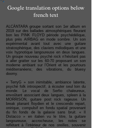
Google translation options below
french text
ALCÀNTARA groupe sortant son 1er album en
2019 sur des ballades atmosphériques fleurant
bon les PINK FLOYD période psychédélique,
plus près AIRBAG en mode sombre. Un son
expérimental avant tout avec une guitare
stratosphérique, des claviers mélodiques et une
voix hypnotique langoureuse en deux langues.
Un groupe nouveau psyché rock n’hésitant pas
à aller gratter sur les 60-70 proposant un son
moderne ambiant sur l’Orient et les pourtours
méditerranéens; des vibrations, du bluesy
doomy.
« TerryG » son inimitable, ambiance latente,
psyché folk introspectif, à écouter seul loin du
monde. Le vocal de Serfio chaleureux,
envoûtant associant deux langues, spleen à la
MORRISON, guitare post rock rageuse. Un
break planant floydien et le crescendo repart,
onirique, compulsif en fondu spatial provenant
du fin fonds de la galaxie sans bruit. « Il
Distacco » en italien vu le titre, la guitare
langoureuse, accrocheuse, les notes se
reflétant à l’intérieur de nos oreilles, souvenir