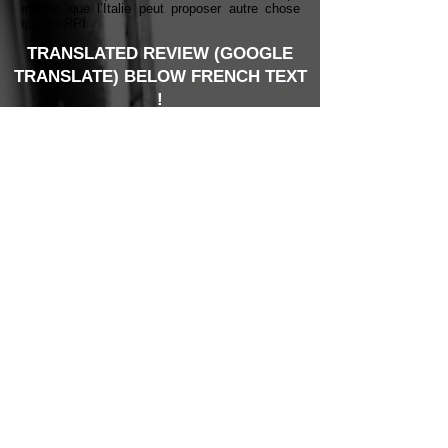
montre que l’Italie peut proposer autre chose
que du RPI.
TRANSLATED REVIEW (GOOGLE
TRANSLATE) BELOW FRENCH TEXT
!
Google Translate Link
PISTES / TRACKS
1. TerryG (8:10)
2. Il Distacco (8:52)
3. Distant Star (5:31)
4. Tamam Shud (7:00)
5. Sail (6:25)
6. Wodwo/Vertigo (7:27)
Total : 43’25’’