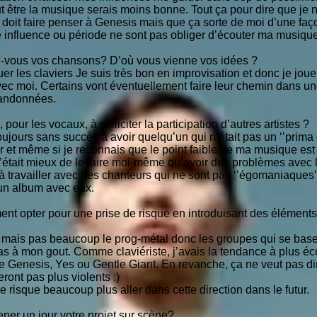
ut être la musique serais moins bonne. Tout ça pour dire que 
doit faire penser à Genesis mais que ça sorte de moi d’une faç
 influence ou période ne sont pas obliger d’écouter ma musique
-vous vos chansons? D’où vous vienne vos idées ?
uer les claviers Je suis très bon en improvisation et donc je jou
avec moi. Certains vont éventuellement faire leur chemin dans 
bandonnées.
our les vocaux, à solliciter la participation d’autres artistes ?
toujours sans succès à avoir quelqu’un qui n’était pas un ‘’prim
r et même si je reconnais que le point faible de ma musique est
’était mieux de le faire moi-même qu’avoir des problèmes avec 
t à travailler avec des chanteurs qui ne sont pas ‘’égomaniaques
 un album avec eux.
ent opter pour une prise de risque en introduisant des élément
 mais pas beaucoup le prog-métal donc les groupes qui se base
 pas à mon gout. Comme claviériste, j’avais la tendance à plus é
e Genesis, Yes ou Gentle Giant. En revanche, ça ne veut pas di
ront pas plus violents :)
je risque beaucoup plus aller dans cette direction dans le futur.
ener un jour votre projet sur scène?