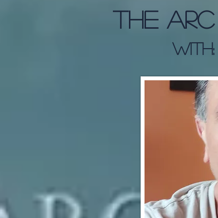
The Arc
With