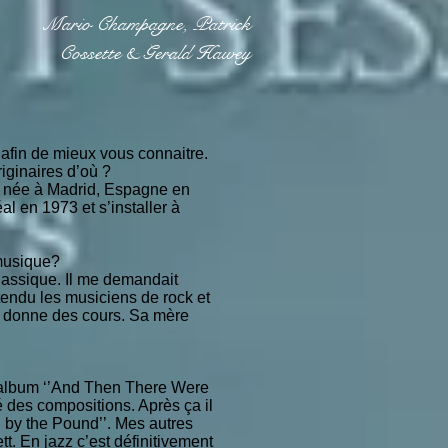
Mario Champagne, Patrick
Cossette & Gerald Hawey
afin de mieux vous connaitre.
iginaires d’où ?
s née à Madrid, Espagne en
 en 1973 et s’installer à
 musique?
lassique. Il me demandait
endu les musiciens de rock et
me donne des cours. Sa mère
 l’album ‘’And Then There Were
 des compositions. Après ça il
d by the Pound’’. Mes autres
t. En jazz c’est définitivement