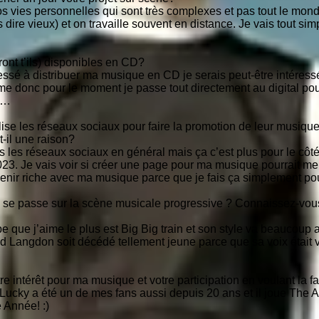
nos vies personnelles qui sont très complexes et pas tout le monde 
dire vieux) et on travaille souvent en distance. Je vais tout sim
ront t’ils) disponibles en CD?
éressé à distribuer ma musique en CD je serais peut-être intéres
ême donc pour le moment je passe tout directement au digital pou
re…
lise les réseaux sociaux pour faire la promotion de leur musiq
t-il une raison?
s les réseaux sociaux en général mais ça c’est plus pour le côt
023. Je vais voir si créer une page pour ma musique pourrait me p
nir riche avec ma musique parce que je fais ça simplement pou
 se passe sur la scène musicale progressive ? Connaissez-vous
oupe que j’aime le plus est Big Big train et son style va beaucoup
Langdon soit décédé tellement jeune parce que sa voix était vr
e intérêt pour ma musique et votre participation en voulant la f
 Lucky a été un de mes fans aussi depuis 20 ans et il joue The 
 Année! :)