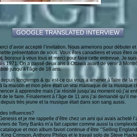
GOOGLE TRANSLATED INTERVIEW
i d’avoir accepté l’invitation. Nous aimerions pour débuter et 
etite présentation de vous. Vous êtes canadiens et vous êtes or
onjour à vous tous et merci pour faire cette entrevue. Je sui
is 1971. On a passé deux ans à Ottawa avant de venir à Montréal
bité jusqu’à l’âge de 18 ans.
depuis longtemps & qu’est-ce qui vous a amener à faire de la
 à la maison et mon père était un vrai maniaque de la musique c
cer à apprendre mais j’ai résisté jusqu’au moment où j’ai ent
t de le faire. Finalement à l’âge de 11 ans j’ai demandé qu’il 
o depuis très jeune et la musique était dans son sang aussi.
ndes influences?
t Genesis et je me rappelle d’être chez un ami qui avais acheté
aviers de Tony Banks m’a fait capoter comme aussi la complexité
ck catalogue et mon album favori continue d’être ‘’Selling Englan
King Crimson, Anthony Philips et le travail solo de Steve Hacket