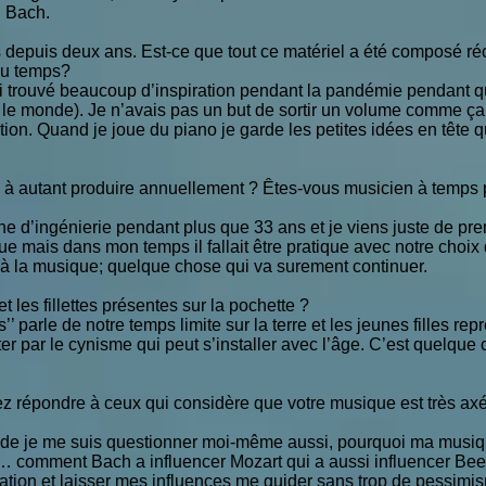
S Bach.
s depuis deux ans. Est-ce que tout ce matériel a été composé r
 du temps?
’ai trouvé beaucoup d’inspiration pendant la pandémie pendant 
le monde). Je n’avais pas un but de sortir un volume comme ça ma
ation. Quand je joue du piano je garde les petites idées en tête
 à autant produire annuellement ? Êtes-vous musicien à temps 
aine d’ingénierie pendant plus que 33 ans et je viens juste de pr
ue mais dans mon temps il fallait être pratique avec notre cho
r à la musique; quelque chose qui va surement continuer.
t les fillettes présentes sur la pochette ?
s’’ parle de notre temps limite sur la terre et les jeunes filles rep
er par le cynisme qui peut s’installer avec l’âge. C’est quelque 
ez répondre à ceux qui considère que votre musique est très ax
ode je me suis questionner moi-même aussi, pourquoi ma musiqu
chi… comment Bach a influencer Mozart qui a aussi influencer Bee
ation et laisser mes influences me guider sans trop de pessimism