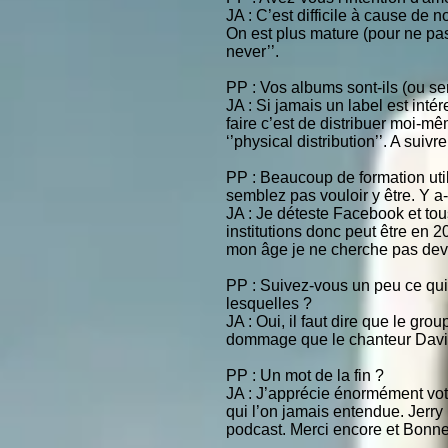
JA : C’est difficile à cause de 
On est plus mature (pour ne pas 
never’’.
PP : Vos albums sont-ils (ou se
JA : Si jamais un label est int
faire c’est de distribuer moi-m
‘’physical distribution’’. A suiv
PP : Beaucoup de formation uti
semblez pas vouloir y être. Y a-
JA : Je déteste Facebook et tou
institutions donc peut être en 2
mon âge je ne cherche pas deve
PP : Suivez-vous un peu ce qui
lesquelles ?
JA : Oui, il faut dire que le gr
dommage que le chanteur David 
PP : Un mot de la fin ?
JA : J’apprécie énormément votr
qui l’on jamais entendue. Jerry
podcast. Merci encore et Bonne