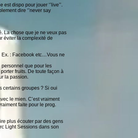
est dispo pour jouer ‘’live’’.
plement dire ‘’never say
sé. La chose que je ne veux pas
r éviter la complexité de
ue Ex. : Facebook etc…Vous ne
é personnel que pour les
orter fruits. De toute façon à
r la passion.
 certains groupes ? Si oui
 avec le mien. C’est vraiment
aiment faite pour le prog.
aire plus écouter par des gens
Arc Light Sessions dans son