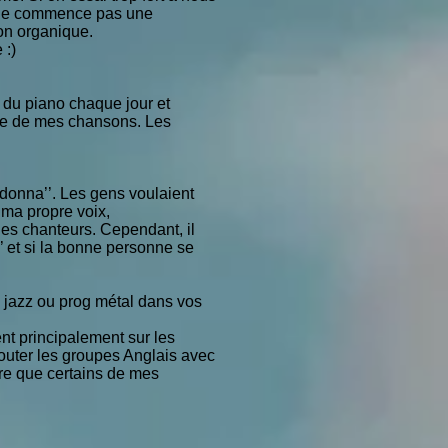
je ne commence pas une
on organique.
 :)
e du piano chaque jour et
une de mes chansons. Les
a donna’’. Les gens voulaient
 ma propre voix,
les chanteurs. Cependant, il
’’ et si la bonne personne se
s jazz ou prog métal dans vos
nt principalement sur les
couter les groupes Anglais avec
re que certains de mes