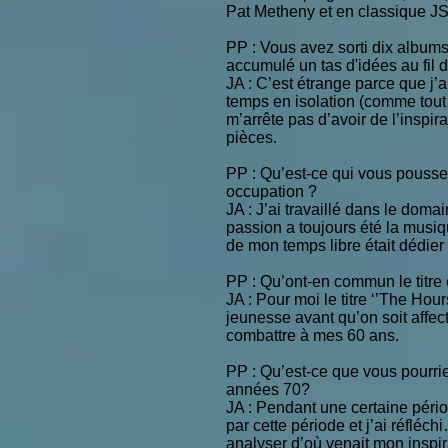
Pat Metheny et en classique J
PP : Vous avez sorti dix album
accumulé un tas d'idées au fil
JA : C’est étrange parce que j
temps en isolation (comme tout 
m’arrête pas d’avoir de l’inspir
pièces.
PP : Qu’est-ce qui vous pousse
occupation ?
JA : J’ai travaillé dans le dom
passion a toujours été la musiq
de mon temps libre était dédie
PP : Qu’ont-en commun le titre e
JA : Pour moi le titre ‘’The Hour
jeunesse avant qu’on soit affect
combattre à mes 60 ans.
PP : Qu’est-ce que vous pourri
années 70?
JA : Pendant une certaine péri
par cette période et j’ai réflé
analyser d’où venait mon inspir