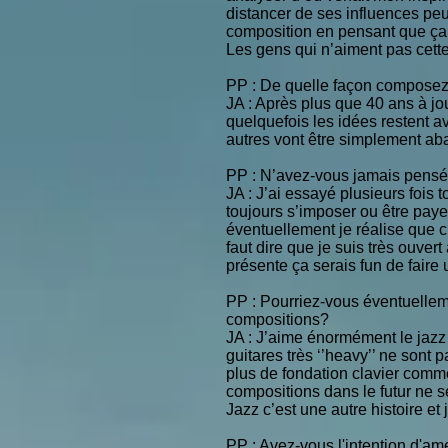
distancer de ses influences pe
composition en pensant que ça 
Les gens qui n’aiment pas cette
PP : De quelle façon composez
JA : Après plus que 40 ans à jo
quelquefois les idées restent 
autres vont être simplement a
PP : N’avez-vous jamais pensé, p
JA : J’ai essayé plusieurs fois 
toujours s’imposer ou être paye
éventuellement je réalise que c
faut dire que je suis très ouver
présente ça serais fun de faire
PP : Pourriez-vous éventuellem
compositions?
JA : J’aime énormément le jazz
guitares très ‘’heavy’’ ne sont
plus de fondation clavier comm
compositions dans le futur ne se
Jazz c’est une autre histoire et 
PP : Avez-vous l'intention d'am