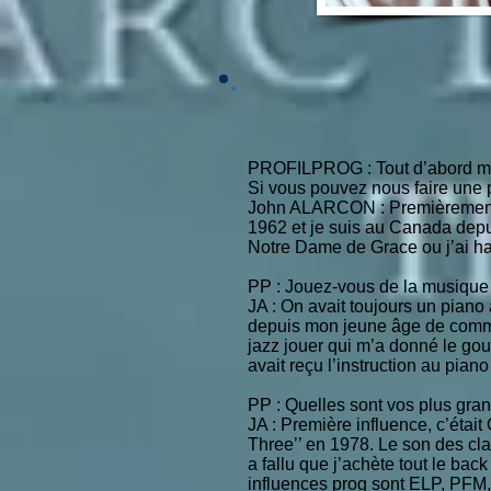
PROFILPROG : Tout d’abord merc
Si vous pouvez nous faire une p
John ALARCON : Premièrement, b
1962 et je suis au Canada depu
Notre Dame de Grace ou j’ai ha
PP : Jouez-vous de la musique 
JA : On avait toujours un piano
depuis mon jeune âge de commen
jazz jouer qui m’a donné le gou
avait reçu l’instruction au pian
PP : Quelles sont vos plus gra
JA : Première influence, c’étai
Three’’ en 1978. Le son des cl
a fallu que j’achète tout le ba
influences prog sont ELP, PFM, 