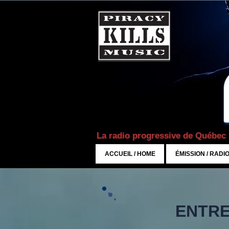
La radio progressive de Québec
ACCUEIL / HOME
ÉMISSION / RADI
ENTRE