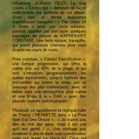
influences d’URIAH HEEP. La trop
courte « Connected » demeure de façon
indétrônable ma préférée de cet album,
d'une rare et dense puissance
sophistiquée tranquille ! « The Ghost Of
A Smile » avec ses onze minutes,
pourrait rappeler par son style quelques
passages de pièces de KAPREKAR'S
CONSTANT. Une belle épique, tranquille,
qui prend plusieurs chemins pour vous
écarter en cours de route.
Pour conclure, « Fateful Fancification »,
une longue progression, qui offre le
calme plat sur 60% de la plage, et qui
voit s'introduire progressivement les
autres instruments, jusqu'à l'arrivée des
trompettes qui volent le show, sur un
passage des plus intéressants, avec un
retour vers une atmosphère plus calme
et une finale à la « ERA » avec des
pseudo chœurs fantomatiques.
Plusieurs se rappelleront la réplique culte
de Thierry L'HERMITTE dans « Le Père
Noël Est Une Ordure » : « Je n'aime pas
dire du mal des gens, mais il est vrai
qu'il est gentil ! ». Une réplique pas
évidente à placer dans une conversation
mais qui aurait sa place ici. Ceux qui