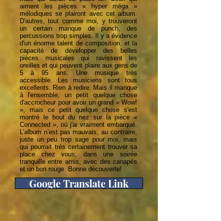
aiment les pièces « hyper méga »
mélodiques se plairont avec cet album.
D'autres, tout comme moi, y trouveront
un certain manque de punch, des
percussions trop simples. Il y a évidence
d'un énorme talent de composition, et la
capacité de développer des belles
pièces musicales qui ravissent les
oreilles et qui peuvent plaire aux gens de
5 à 95 ans. Une musique très
accessible. Les musiciens sont tous
excellents. Rien à redire. Mais il manque
à l'ensemble, un petit quelque chose
d'accrocheur pour avoir un grand « Wow!
», mais ce petit quelque chose s'est
montré le bout du nez sur la pièce «
Connected », où j'ai vraiment embarqué.
L’album n’est pas mauvais, au contraire,
juste un peu trop sage pour moi, mais
qui pourrait très certainement trouver sa
place chez vous, dans une soirée
tranquille entre amis, avec des canapés
et un bon rouge. Bonne découverte!
Google Translate Link