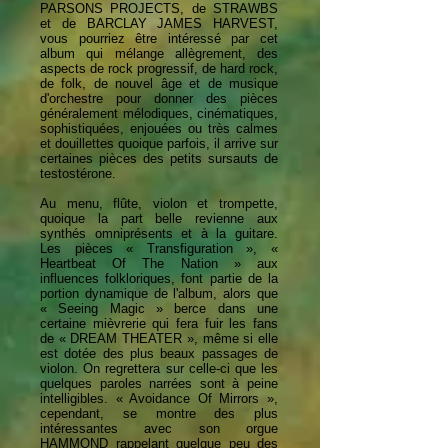
PARSONS PROJECTS, de STRAWBS
et de BARCLAY JAMES HARVEST,
vous pourriez être intéressé par cet
album qui mélange allègrement, des
aspects de rock progressif, de hard rock,
de folk, de nouvel âge et de musique
d'orchestre pour donner des pièces
généralement mélodiques, cinématiques,
sophistiquées, enjouées ou très calmes
et douillettes quoique parfois, il arrive sur
certaines pièces des petits sursauts de
testostérone.
Au menu, flûte, violon et trompette,
quoique la part belle revienne aux
synthés omniprésents et à la guitare.
Les pièces « Transfiguration », «
Heartbeat Of The Nation » aux
influences folkloriques, font partie de la
portion dynamique de l'album, alors que
« Seeing Magic » berce dans une
certaine mièvrerie qui fera fuir les fans
de « DREAM THEATER », même si elle
est dotée des plus beaux passages de
violon. On regrettera sur celle-ci que les
quelques paroles narrées sont à peine
intelligibles. « Avoidance Of Mirrors »,
cependant, se montre des plus
intéressantes avec son orgue
HAMMOND rappelant quelque peu des