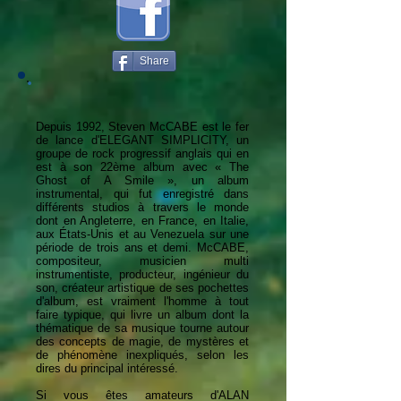
Share
Depuis 1992, Steven McCABE est le fer
de lance d'ELEGANT SIMPLICITY, un
groupe de rock progressif anglais qui en
est à son 22ème album avec « The
Ghost of A Smile », un album
instrumental, qui fut enregistré dans
différents studios à travers le monde
dont en Angleterre, en France, en Italie,
aux États-Unis et au Venezuela sur une
période de trois ans et demi. McCABE,
compositeur, musicien multi
instrumentiste, producteur, ingénieur du
son, créateur artistique de ses pochettes
d'album, est vraiment l'homme à tout
faire typique, qui livre un album dont la
thématique de sa musique tourne autour
des concepts de magie, de mystères et
de phénomène inexpliqués, selon les
dires du principal intéressé.
Si vous êtes amateurs d'ALAN