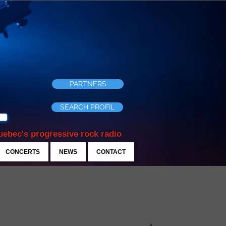
PARTNERS
SEARCH PROFIL
ebec's progressive rock radio
CONCERTS
NEWS
CONTACT