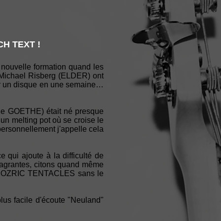
H TEXT !
 nouvelle formation quand les
 Michael Risberg (ELDER) ont
rer un disque en une semaine…
 de GOETHE) était né presque
n melting pot où se croise le
 personnellement j'appelle cela
 qui ajoute à la difficulté de
 flagrantes, citons quand même
 ou OZRIC TENTACLES sans le
lus facile d'écoute "Neuland"