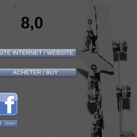
8,0
SITE INTERNET / WEBSITE
ACHETER / BUY
Share