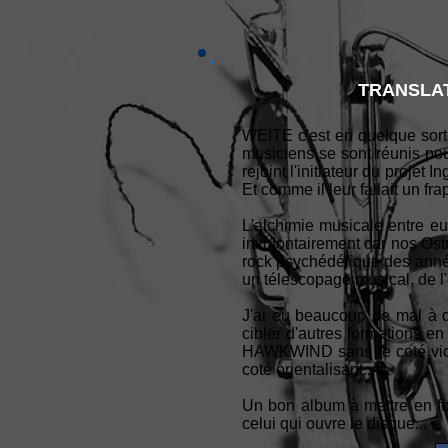
TRANSLAT
WEITE c'est en quelque sorte
musiciens se sont réunis p
rejoint l'initiateur du proj
Et comme il leur fallait un 
L'alchimie musicale entre e
involontairement car nos Ost
rock psychédélique des années
un télescopage musical, de l'
J'ai eu beaucoup de mal à dé
cibler d'autres formations en
HAWKWIND sans le coté vio
coté orientalisant...
Un bon album à mettre en fo
celui qui ouvre le disque...