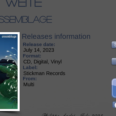
Weite
ssemblage
Releases information
Release date:
July 14, 2023
Format:
CD, Digital, Vinyl
Label:
Stickman Records
From:
Multi
Philippe André - July 2023