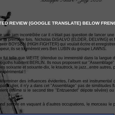
ED REVIEW (GOOGLE TRANSLATE) BELOW FRENC
 une jam incontrôlée car il n'était pas question de lancer une
our la première fois. Nicholas DiSALVO (ELDER, DELVING) et
et Ingwer BOYSEN (HIGH FIGHTER) qui voulait écrire et enregist
frappeur, ils se tournèrent vers Ben LUBIN du groupe LAWNS.
ux fut telle que WEITE (étendue ou immensité dans la langue
rogoths habitent BERLIN. Ils nous proposent sur "Assemblage" u
 soixante et soixante-dix, le krautrock, le jazz...entre autres,
expérimental !
terminer des influences évidentes, l'album est instrumental ce
 particulier, il n'y a dans cet "Assemblage" pas de similitudes
lent (même si le second titre "Entzuendet" dépote sévère)
nd sonore en vaquant à d'autres occupations, le morceau le p