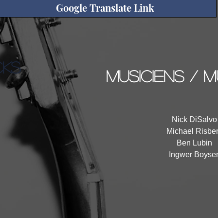
Google Translate Link
CKS
musiciens / m
Nick DiSalvo
Michael Risbe
Ben Lubin
Ingwer Boyse