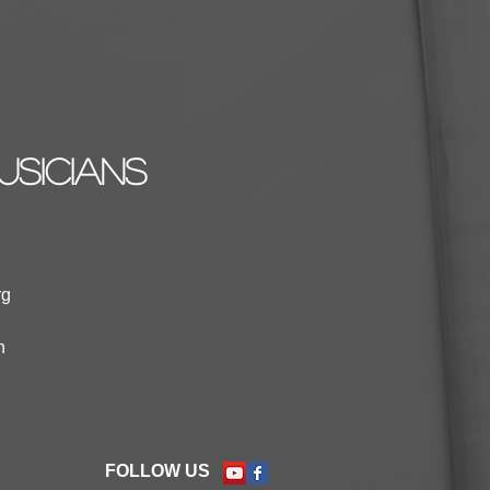
usicians
rg
n
FOLLOW US