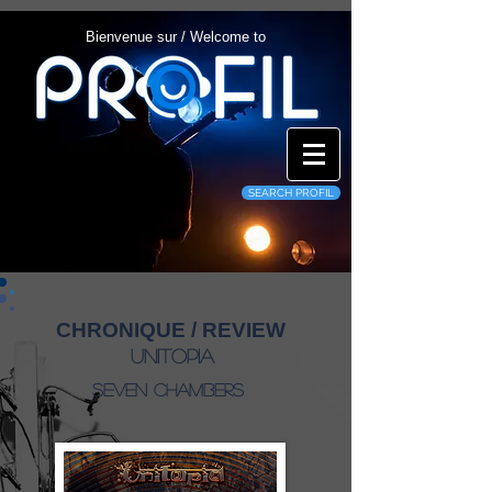
Bienvenue sur / Welcome to
SEARCH PROFIL
CHRONIQUE / REVIEW
Unitopia
Seven Chambers