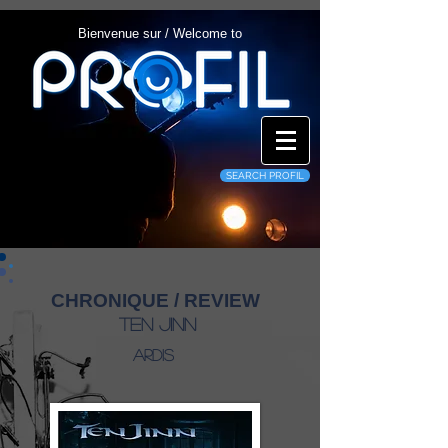
Bienvenue sur / Welcome to
SEARCH PROFIL
CHRONIQUE / REVIEW
Ten Jinn
Ardis