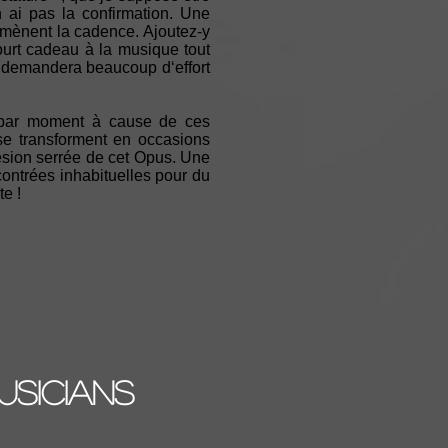
n ai pas la confirmation. Une
 mènent la cadence. Ajoutez-y
ourt cadeau à la musique tout
i demandera beaucoup d‘effort
er par moment à cause de ces
se transforment en occasions
hésion serrée de cet Opus. Une
contrées inhabituelles pour du
te !
usicians