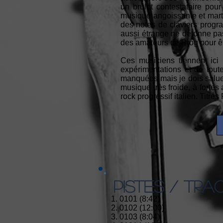
un brûlot contestataire pour
musique angoissante et mart
des notes de claviers progra
aussi étrange ne détonne pas
des amateurs de Prog pour êtr
Ces musiciens tiennent ici 
expérimentations et de tout
manquées mais je dois saluer
musique très froide, à fortes
rock progressif italien. Titre
PISTES / TRA
1. 0101 (8:42)
2. 0102 (12:00)
3. 0103 (8:04)