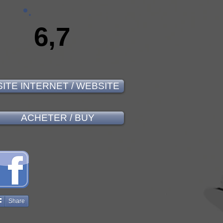
6,7
SITE INTERNET / WEBSITE
ACHETER / BUY
Share