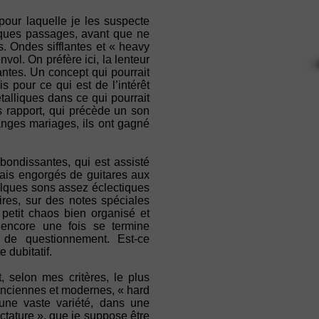
our laquelle je les suspecte
elques passages, avant que ne
s. Ondes sifflantes et « heavy
ol. On préfère ici, la lenteur
ntes. Un concept qui pourrait
s pour ce qui est de l’intérêt
alliques dans ce qui pourrait
 rapport, qui précède un son
nges mariages, ils ont gagné
bondissantes, qui est assisté
mais engorgés de guitares aux
elques sons assez éclectiques
ires, sur des notes spéciales
petit chaos bien organisé et
 encore une fois se termine
 de questionnement. Est-ce
 dubitatif.
, selon mes critères, le plus
 anciennes et modernes, « hard
une vaste variété, dans une
ctature », que je suppose être