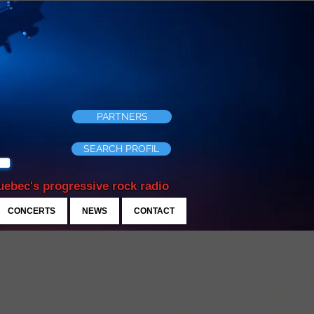
PARTNERS
SEARCH PROFIL
ebec's progressive rock radio
CONCERTS
NEWS
CONTACT