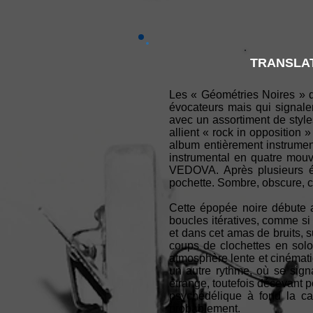
TRANSLAT
Les « Géométries Noires » de
évocateurs mais qui signale
avec un assortiment de style
allient « rock in opposition
album entièrement instrument
instrumental en quatre mouv
VEDOVA. Après plusieurs éc
pochette. Sombre, obscure, 
Cette épopée noire débute 
boucles itératives, comme si
et dans cet amas de bruits, 
coups de clochettes en solo
atmosphère lente et cinémati
un autre rythme, où se signa
étrange, toutefois décevant po
psychédélique à fond la cai
probablement.