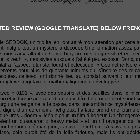
ED REVIEW (GOOGLE TRANSLATE) BELOW FRENC
 SEDDOK, un trio italien, ont attiré mon attention par cette s
nt malgré tout un mystère à décoder. Une formation assez par
s musicaux, allant du Canterbury au rock progressif, et en me
 » et « zeuhl », des styles auxquels j’ai été peu exposé. Donc,
al à l’aspect futuriste, lourd et éclectique. « Geometrie Ner
ements pour plus de quarante minutes qui s'inspire des œuvre
outes, celles-ci ont donné lieu au constat suivant : leur m
complexe, angulaire et mathématiquement développée.
avec « 0101 », avec des soupirs et des souffles dans le mic
 on était tombé au cœur d’un jeu vidéo. Le grondement sourd se
surgit une rengaine, à la basse, dans une ambiance mystérieus
, digne d’un cérémonial religieux, l’affaire prend une tournu
que, très « doom », idéale pour un film d’horreur. Un changeme
lent un ouaouaron « heavy metal » et un riff ravageur qui fai
ur l’opportunité manquée, car avec le riff final, s’ils avaient pr
sse, cela aurait été de la folie furieuse, mais ils ont déci