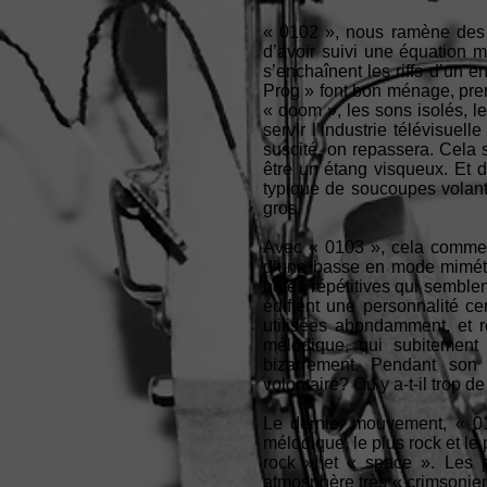
« 0102 », nous ramène des o
d’avoir suivi une équation 
s’enchaînent les riffs d’un 
Prog » font bon ménage, prena
« doom », les sons isolés, l
servir l’industrie télévisue
suscité, on repassera. Cela 
être un étang visqueux. Et 
typique de soucoupes volant
gros.
Avec « 0103 », cela commenc
d’une basse en mode mimétis
notes répétitives qui sembl
édifient une personnalité ce
utilisées abondamment, et 
mélodique, qui subitement 
bizarrement. Pendant son 
volontaire? Ou y a-t-il trop d
Le dernier mouvement, « 010
mélodique, le plus rock et le
rock » et « space ». Les p
atmosphère très « crimsonienn