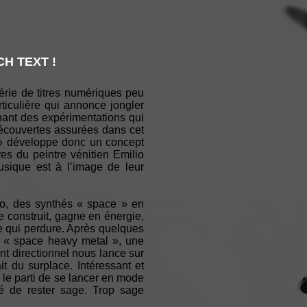
H TEXT !
érie de titres numériques peu
ticulière qui annonce jongler
nant des expérimentations qui
 découvertes assurées dans cet
e » développe donc un concept
s du peintre vénitien Emilio
usique est à l’image de leur
ro, des synthés « space » en
 construit, gagne en énergie,
e qui perdure. Après quelques
re « space heavy metal », une
nt directionnel nous lance sur
t du surplace. Intéressant et
is le parti de se lancer en mode
dé de rester sage. Trop sage