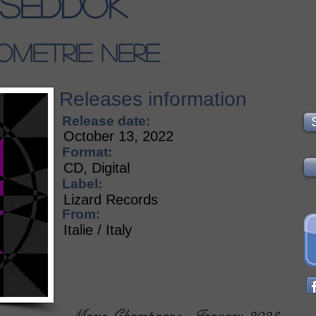
Seddok
ometrie Nere
Releases information
Release date:
October 13, 2022
Format:
CD, Digital
Label:
Lizard Records
From:
Italie / Italy
Mario Champagne - January 2023