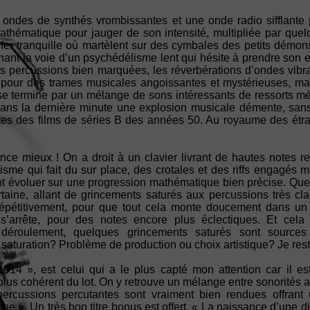
ndes de synthés vrombissantes et une onde radio sifflante p
mathématique pour jauger de son intensité, multipliée par qu
enfer tranquille où martèlent sur des cymbales des petits démon
nt la voie d’un psychédélisme lent qui hésite à prendre son env
es percussions bien marquées, les réverbérations d’ondes vibra
lle pour des trames musicales angoissantes et mystérieuses, mai
se termine par un mélange de sons intéressants de ressorts mét
dans la dernière minute une explosion musicale démente, sans
es des films de séries B des années 50. Au royaume des étra
e mieux ! On a droit à un clavier livrant de hautes notes re
me qui fait du sur place, des crotales et des riffs engagés 
ent évoluer sur une progression mathématique bien précise. Qu
rtaine, allant de grincements saturés aux percussions très cla
répétitivement, pour que tout cela monte doucement dans un 
s’arrête, pour des notes encore plus éclectiques. Et cela
déroulement, quelques grincements saturés sont sources
e saturation? Problème de production ou choix artistique? Je reste
14 », est celui qui a le plus capté mon attention car il est
 plus cohérent du lot. On y retrouve un mélange entre sonorités
ercussions percutantes sont vraiment bien rendues offrant 
e ». Un très bon titre bonus est offert, « La naissance d’une di