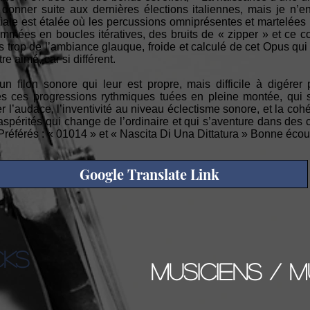
 donner suite aux dernières élections italiennes, mais je n’e
iale est étalée où les percussions omniprésentes et martelées
mmées en boucles itératives, des bruits de « zipper » et ce c
 trop de l’ambiance glauque, froide et calculé de cet Opus qu
e aimé, car si différent.
un filon sonore qui leur est propre, mais difficile à digér
es ces progressions rythmiques tuées en pleine montée, qui 
 l’audace, l’inventivité au niveau éclectisme sonore, et la co
 aspérités qui change de l’ordinaire et qui s’aventure dans des 
s Préférés : « 01014 » et « Nascita Di Una Dittatura » Bonne écou
Google Translate Link
CKS
musiciens / m