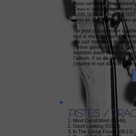
nous ramènent directement a
Ceux-ci laissent également 
CARLSON et Chad FJERSTAD...
vous en conviendrez, sans a
On peut certainement qualifi
tout si exceptionnel. En te
qui sait reprendre le génie 
j'arrive généralement à bien 
toutefois avec "Tell me the L
l'album. Il va de soi que c
j'espère le voir dans le vôtr
PISTES / TRA
1. Mind Out of Mind (09:46)
2. Good-Looking (03:57)
3. In The Lost & Found (08:13)