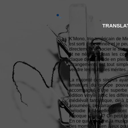
TRANSLAT
K'Mono, trio américain de Mi
est sorti cette année et je p
directement associer le son 
et ne négligent pas les com
claque de béatitude en plein 
arrangements est tout simp
vendre les multiples mérites..
La majorité des singles ayan
amateurs du groupe pouvai
accompagné d'une superbe il
édition vinyle avec les différ
médiéval fantastique, déjà
assumées. Les arrangements s
mélodie à laquelle ils son
l'époque Gabriel? On peut ce
En ce qui concerne la musiqu
des moments bien à eux pour 