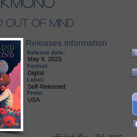
K'Mono
d Out of Mind
Releases information
Release date:
May 9, 2023
Format:
Digital
Label:
Self-Released
From:
USA
Frederik Roy - July 2023