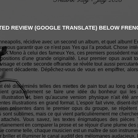
ED REVIEW (GOOGLE TRANSLATE) BELOW FRENC
nneapolis, récidive avec un second un album, et quel album! E
eux vous garantir que ce n'est pas Yes qui l'a produit. Chose int
de K'Mono à celui des fameux Yes, ces premiers possèdent malgr
positions d'une grande originalité. Leur premier opus avait t
visage et cette seconde offrande se révèle tout aussi percutant
lement décadente. Dépêchez-vous de vous en empiffrer, alor
.
t été disséminés telles des miettes de pain tout au long des 
ent graduellement se faire une idée du bonheur qui les at
lustration et, bien qu'aucune version physique n'ait été ann
entes illustrations en grand format. L'espoir fait vivre, disent-i
 bien présentes dans le premier opus du groupe, se répèten
ont sublimes, mais ce qui vient particulièrement me chercher e
t attachés. Vous savez, les textes énigmatiques des pièces
rtainement en comparer la prose et se réjouir d'une plume des p
e comme telle, chaque musicien est un maître de son instrumen
briller et illuminer le canal auditif des mélomanes audacieux. 