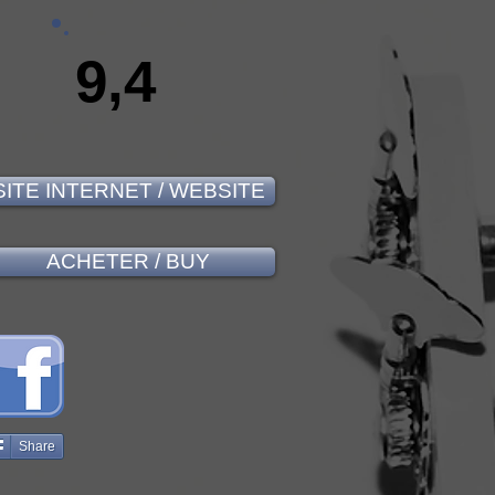
9,4
SITE INTERNET / WEBSITE
ACHETER / BUY
Share