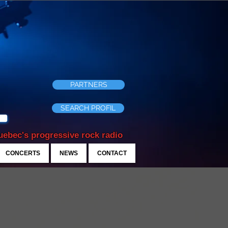
PARTNERS
SEARCH PROFIL
ebec's progressive rock radio
CONCERTS
NEWS
CONTACT