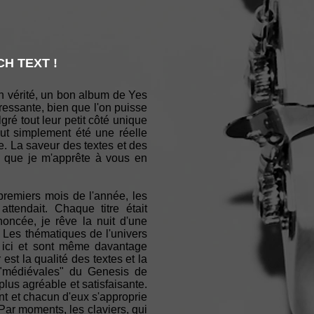
H TEXT !
n vérité, un bon album de Yes
éressante, bien que l'on puisse
é tout leur petit côté unique
out simplement été une réelle
e. La saveur des textes et des
s que je m'apprête à vous en
premiers mois de l'année, les
tendait. Chaque titre était
oncée, je rêve la nuit d'une
ls! Les thématiques de l'univers
t ici et sont même davantage
st la qualité des textes et la
 "médiévales" du Genesis de
lus agréable et satisfaisante.
t et chacun d'eux s'approprie
Par moments, les claviers, qui