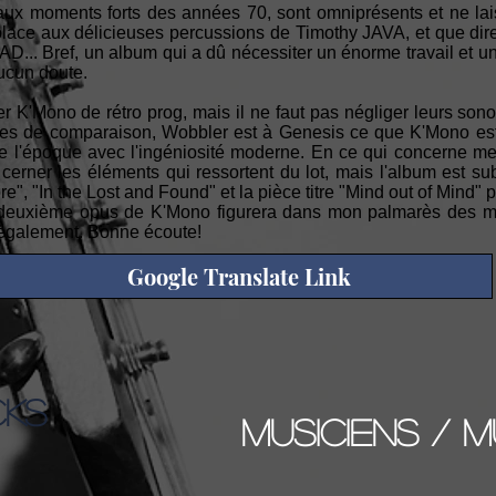
ux moments forts des années 70, sont omniprésents et ne laiss
place aux délicieuses percussions de Timothy JAVA, et que dir
 Bref, un album qui a dû nécessiter un énorme travail et un
ucun doute.
er K'Mono de rétro prog, mais il ne faut pas négliger leurs son
rmes de comparaison, Wobbler est à Genesis ce que K'Mono es
de l'époque avec l'ingéniosité moderne. En ce qui concerne mes
cerner les éléments qui ressortent du lot, mais l'album est subl
ore", "In the Lost and Found" et la pièce titre "Mind out of Min
e deuxième opus de K'Mono figurera dans mon palmarès des me
e également. Bonne écoute!
Google Translate Link
CKS
musiciens / m