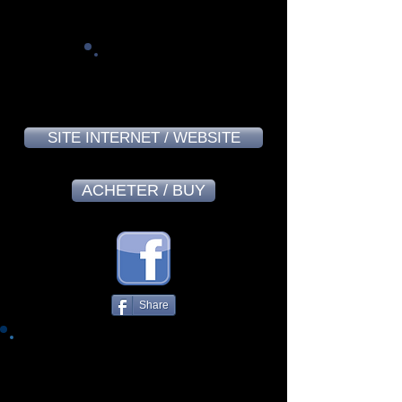
7,8
SITE INTERNET / WEBSITE
ACHETER / BUY
Share
Voici le deuxième de quatre volets de
l’ambitieux projet de Jean-Jacques
CHARDEAU, cet auteur-compositeur et vieux
routier de la scène musicale qui met à