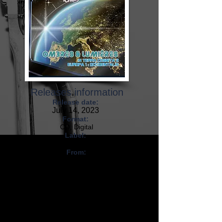
Releases information
Release date:
July 14, 2023
Format:
CD, Digital
Label:
Cherry Red Records
From:
France
Denis Boisvert - December 2023