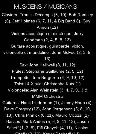
musiciens / musicians
Claviers: Francis Décamps (5, 10), Bob Ramsey
(6), Jeff Holmes (6, 7, 11, & Big Band 8), Guy
Allison (12)
Violons acoustique et électrique: Jerry
Goodman (2, 4, 5, 8, 13)
Guitare acoustique, guimbarde, violon,
violoncelle et mandoline : John McFee (2, 3, 5,
13)
Sax: John Helliwell (8, 11, 12)
Flûtes: Stéphane Guillaume (2, 5, 12)
Trompette: Tom Bergeron (4, 9, 10, 12)
Txistu & Xirula: Christophe Kutx (1)
Violoncelle: Alan Weinstein (3, 4, 7, 9…) &
MMM Orchestra
Guitares: Hank Linderman (1), Jimmy Haun (4),
Dave Gregory (12), John Jorgenson (5, 8, 10,
13), Chris Pinnick (6, 11), Mauro Cicozzi (2)
Basses: Mark Andes (5, 6, 9, 11, 13), Jason
Scheff (1, 2, 8), Fifi Chayeb (4, 11), Nicolas