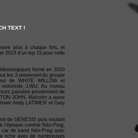
H TEXT !
uvre plus à chaque fois, et
ier 2023 d’un top 15 pour cette
étéorologique) formé en 2020
t les 3 provenant du groupe
atteur de WHITE WILLOW et
ioloniste J.WU. Au niveau
uences passées proviennent de
TON JOHN. Malcolm a aussi
e Howe Andy LATIMER et Gary
and de GENESIS puis voulant
 à l’époque comme Néo-Prog.
 car de band Néo-Prog avec
exe riche avec de nombreuses