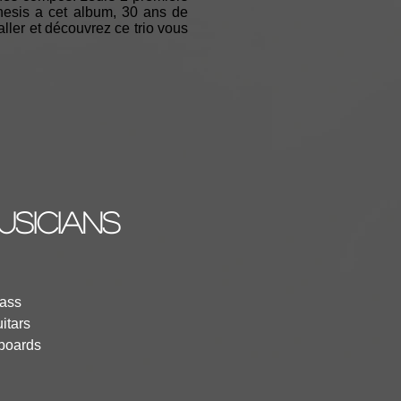
enesis a cet album, 30 ans de
aller et découvrez ce trio vous
usicians
Bass
itars
boards