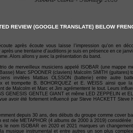
ED REVIEW (GOOGLE TRANSLATE) BELOW FRENC
coute après écoute vous laisse l’impression qu’on en déco
r après une trentaine d’auditions je suis en présence en ce janv
mme. Alors allons y avec la présentation du band.
e trio de merveilleux musiciens appelé ISOBAR (une mappe m
sse) Marc SPOONER (claviers) Malcolm SMITH (guitares) tou
ens invitées Mattias OLSSON (batterie) entre autre b
et trompette B. BOHORQUEZ et E. WEISS ainsi que la v
ent de Malcolm et Marc et Jim agrémentent le tout. Leurs infl
REGS GENESIS GENTLE GIANT et même LED ZEPPELIN et EL
revue avoir été fortement influencé par Steve HACKETT Stev
demment depuis 30 ans, des débuts du groupe comme cover b
ion est née METAPHOR (4 albums de 2000 à 2019) considérée
us le nom ISOBAR en 2020 et 2021 marques un changement
e la musique instrumental et entre autres un son plus compl