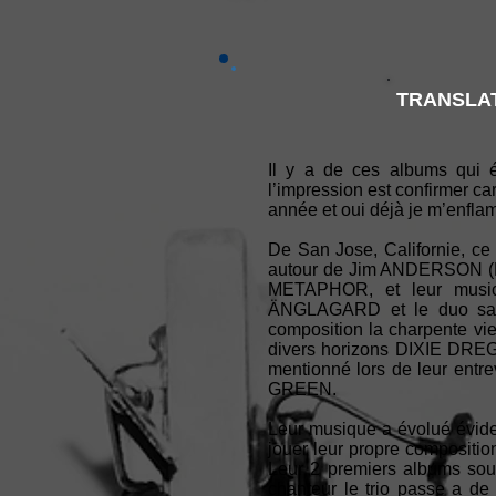
TRANSLAT
Il y a de ces albums qui é
l’impression est confirmer ca
année et oui déjà je m’enfla
De San Jose, Californie, c
autour de Jim ANDERSON (Ba
METAPHOR, et leur musici
ÄNGLAGARD et le duo sax 
composition la charpente vi
divers horizons DIXIE D
mentionné lors de leur ent
GREEN.
Leur musique a évolué évi
jouer leur propre composit
Leur 2 premiers albums so
chanteur le trio passe a d