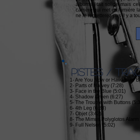
albums était solide mais ce
carrière qui met en lumière l
ne le regretterez pas il y a 
PISTES / TRA
1- Are You Now or Have Ever B
2- Parts of Harvey (7:28)
3- Face in the Blue (5:01)
4- Shadow Green (6:27)
5- The Trouble with Buttons (5:
6- 4th Leg (6:38)
7- Objet (3:42)
8- The Mimus Polyglotos Alarm 
9- Full Nelson (5:02)