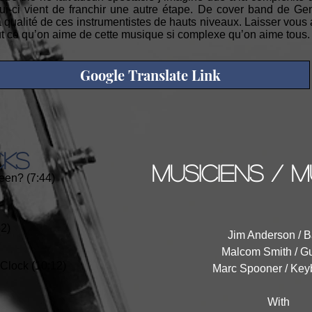
lui-ci vient de franchir une autre étape. De cover band de G
a qualité de ces instrumentistes de hauts niveaux. Laisser vous 
tout ce qu’on aime de cette musique si complexe qu’on aime tous.
Google Translate Link
CKS
musiciens / m
een? (7:44)
32)
Jim Anderson / 
Malcom Smith / Gu
Clock (10:12)
Marc Spooner / Key
With