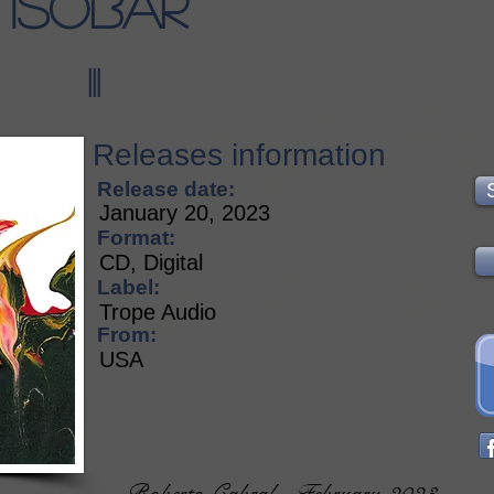
Isobar
III
Releases information
Release date:
January 20, 2023
Format:
CD, Digital
Label:
Trope Audio
From:
USA
Roberto Cabral - February 2023