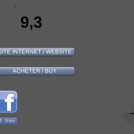
9,3
SITE INTERNET / WEBSITE
ACHETER / BUY
Share