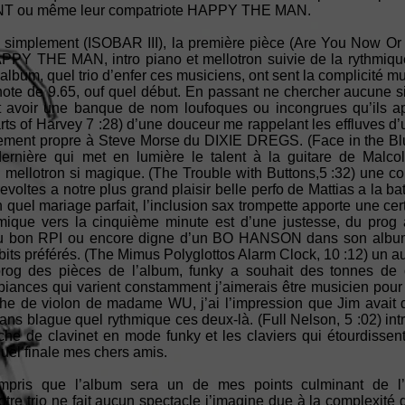
GIANT ou même leur compatriote HAPPY THE MAN.
e simplement (ISOBAR III), la première pièce (Are You Now Or
APPY THE MAN, intro piano et mellotron suivie de la rythmique
lbum, quel trio d’enfer ces musiciens, ont sent la complicité m
note de 9.65, ouf quel début. En passant ne chercher aucune si
t avoir une banque de nom loufoques ou incongrues qu’ils a
rts of Harvey 7 :28) d’une douceur me rappelant les effluves
uement propre à Steve Morse du DIXIE DREGS. (Face in the Bl
 dernière qui met en lumière le talent à la guitare de Malc
mellotron si magique. (The Trouble with Buttons,5 :32) une cou
revoltes a notre plus grand plaisir belle perfo de Mattias a la batt
quel mariage parfait, l’inclusion sax trompette apporte une cer
hmique vers la cinquième minute est d’une justesse, du prog a
du bon RPI ou encore digne d’un BO HANSON dans son album 
ts préférés. (The Mimus Polyglottos Alarm Clock, 10 :12) un aut
s prog des pièces de l’album, funky a souhait des tonnes d
iances qui varient constamment j’aimerais être musicien pour jo
uche de violon de madame WU, j’ai l’impression que Jim avait d
ns blague quel rythmique ces deux-là. (Full Nelson, 5 :02) intr
he de clavinet en mode funky et les claviers qui étourdissent
quel finale mes chers amis.
pris que l’album sera un de mes points culminant de l
re trio ne fait aucun spectacle j’imagine due à la complexité