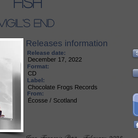
Fish
Vigil's End
Releases information
Release date:
December 17, 2022
Format:
CD
Label:
Chocolate Frogs Records
From:
Écosse / Scotland
Jean-François Petit - February 2023