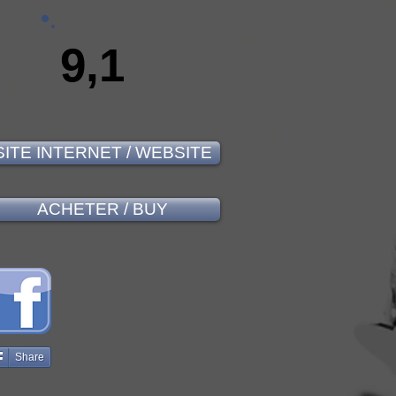
9,1
SITE INTERNET / WEBSITE
ACHETER / BUY
Share