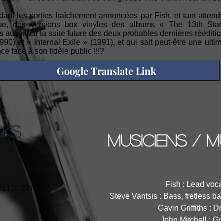
dant les sorties fraîchement annoncées par Fish, et tant attend
e, des versions box vinyles des albums « The 13th Sta
aussi par la suite future des deux probables dernières rééditio
990) et « Internal Exile » (1991), et qui sait peut-être une ul
e face à son fidèle public !!!?
Google Translate Link
CKS
musiciens / m
Fish : Lead voc
rs (10:29)
Steve Vantsis : Bass, fretless b
Gavin Griffiths : 
John Mitchell : Gu