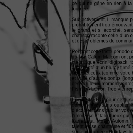
ce qui ne gêne en rien à la 
tournée.
Subjectivement, il manque p
probablement trop émouvant à 
le grand et si écorché, sen
chanson raconte celle d’un c
et des problèmes de communi
Pendant cette triste période 
du son Calum Malcom ont pris 
magnifique écrin digipack, t
agrémenté d’un bluray filmé 
celles et ceux (comme votre b
et truffé d’autres bonus (lo
des meilleurs moments enregi
Fish In A Lemon Tree » enreg
Encore MERCI pour cette su
démons » et sans oublier l
d’écouter, sans oublier vos 
l’immense et talentueux guitar
Karnataka, Mostly Automn, 
talentueuse chanteuse et flûti
sur leur tournée «Holidays I