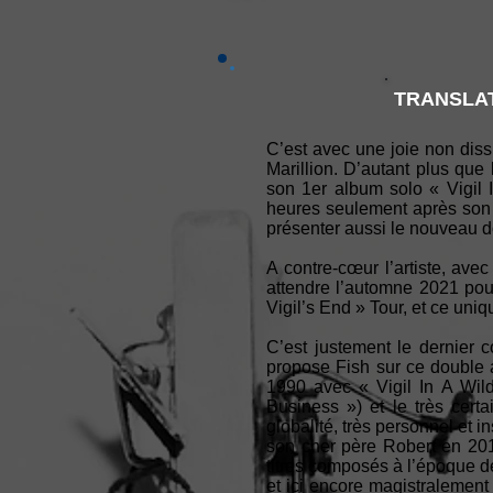
TRANSLAT
C’est avec une joie non diss
Marillion. D’autant plus que
son 1er album solo « Vigil 
heures seulement après son
présenter aussi le nouveau 
A contre-cœur l’artiste, ave
attendre l’automne 2021 pou
Vigil’s End » Tour, et ce uniq
C’est justement le dernier 
propose Fish sur ce double a
1990 avec « Vigil In A Wil
Business ») et le très cer
globalité, très personnel et i
son cher père Robert en 201
titres composés à l’époque 
et ici encore magistralement