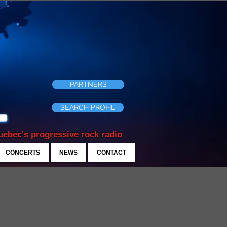
PARTNERS
SEARCH PROFIL
ebec's progressive rock radio
CONCERTS
NEWS
CONTACT