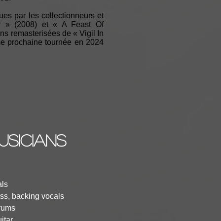
ues par les collectionneurs et
r » (2008) et « A Feast Of
ns remasterisées de « Vigil In
time prochaine tournée en 2024
usicians
als
ass, backing vocals
Drums
itar