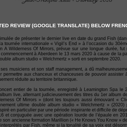
ED REVIEW (GOOGLE TRANSLATE) BELOW FRENC
imulée de présenter le dernier live en date du grand Fish (dan
 la tournée internationale « Vigil’s End » à l’occasion du 30èm
In A Wilderness Of Mirrors, prévue sur une longue durée, fu
 commencement à Aberdeen le 13 mars 2020 à cause de la pan
double album studio « Welchmertz » sorti en septembre 2020.
c ses musiciens et son staff management, a dû malheureusement 
r permettre aux chanceux et chanceuses de pouvoir assister à
uement réduite au territoire britannique.
concert entier de la tournée, enregistré à Leamington Spa l
lbum live, alternant judicieusement des titres du 1er album d
derness Of Mirrors » (dont les toujours aussi émouvant « Cl
tainement ultime double album studio « Welchmertz » (2020) 
nspiré en particulier par une période inspirante et difficile de d
6 et conjuguée avec une opération lourde de l’épaule en 201
de son ancienne formation Marillion (« He Knows You Know » de
 interprétés par Fish, même si la tonalité de sa voix est déso