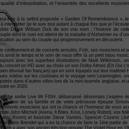
qualité d’interprétation, et l’ensemble des excellents musicie
eut-être à la setlist proposée « Garden Of Remembrance », te
interpréter (je le suis tout autant à chaque fois que je l’écout
sible Derek William Dick de son vrai nom ; l’histoire de cet
ouple dont le mari est atteint de la maladie d’Alzheimer ou d’
cation au sein du couple qui progressivement en découlent.
de confinement et de concerts annulés, Fish, ses musiciens et s
ainsi le temps et le soin de nous offrir là un petit bijou music
oujours avec les superbes illustrations de Mark Wilkinson, un 
du concert en HD avec au choix un son Dolby Atmos (Eh Oui c’est
ien dévoué fan français) qui en sont équipés sur leur matériel H
ngues vidéos sur les coulisses et le voyage vers Leamington, u
strés dans d’autres villes lors de la mini-tournée anglaise, et
istré en 2020.
perbe sortie Live Mr FISH, débarrassé désormais j’espère d
e soutien de sa famille et de votre précieuse épouse Simone
excellents musiciens qui ont la chance et l’honneur de vous ac
iste John Mitchell (Arena, It Bites, Kino, Lonely Robot), vos fidè
Panic Room) et bassiste Steve Vantsis, Spencer Cozens (John
ste Doris Brendel qui a eu la chance de faire la 1ère partie de M
n Eden » avec son ancien très bon groupe The Violet Hour en 1