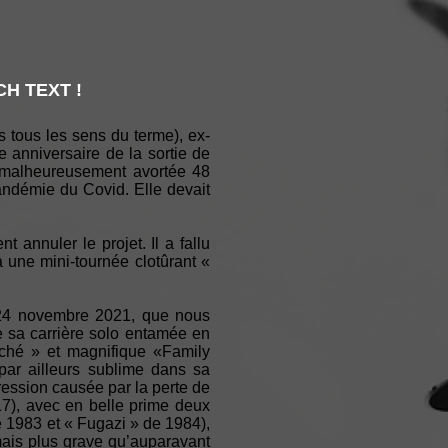
H TEXT !
s tous les sens du terme), ex-
e anniversaire de la sortie de
t malheureusement avortée 48
démie du Covid. Elle devait
annuler le projet. Il a fallu
 une mini-tournée clotûrant «
e 24 novembre 2021, que nous
e sa carrière solo entamée en
iché » et magnifique «Family
par ailleurs sublime dans sa
épression causée par la perte de
7), avec en belle prime deux
 1983 et « Fugazi » de 1984),
rmais plus grave qu’auparavant