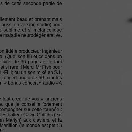
ns de cette seconde partie de
llement beau et prenant mais
e aussi en version studio) pour
te sublime et si mélancolique
une maladie neurodégénérative,
on fidèle producteur ingénieur
al (Quel son !!!) et ce dans un
livret de 36 pages et le tout
 si rare !! Merci Mr Fish pour
i-Fi !!) ou un son mixé en 5.1,
n concert audio de 50 minutes
 un « bonus concert » audio «A
e tout cœur de vos « anciens
, que je conseille fortement
compagner sur cette tournée :
les batteur Gavin Griffiths (ex-
 Martyn) aux claviers, et la
arillion (le monde est petit !)
991.