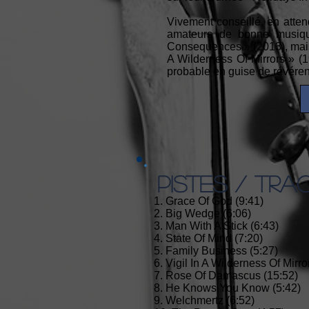
Vivement conseillé, en atten
amateurs de bonne musiqu
Consequences » (2013), mais 
A Wilderness Of Mirrors » (1
probable en guise de révérenc
PISTES / TRA
1. Grace Of God (9:41)
2. Big Wedge (6:06)
3. Man With A Stick (6:43)
4. State Of Mind (7:20)
5. Family Business (5:27)
6. Vigil In A Wilderness Of Mirro
7. Rose Of Damascus (15:52)
8. He Knows You Know (5:42)
9. Welchmertz (6:52)