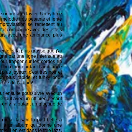
d sonore au clavier. Un rythme
 mélodie très pesante et lente
mprovisation se remettent au
i l'accompagne avec des effets
mais avec une ambiance plus
ente et la plus grasse que j'ai
gné par une ligne infernale au
pour frapper sur les cordes en
 film d'horreur tant l'ambiance
plus joyeux; c'est très noir et
on plus rapide et funky pour
érée de l'album!
ur ensuite poursuivre avec un
e tout avec un riff bien pesant
 en y rajoutant un glaçage de
métal faisant la part belle à
si à un album qui donne une
e il en est dans le free jazz,