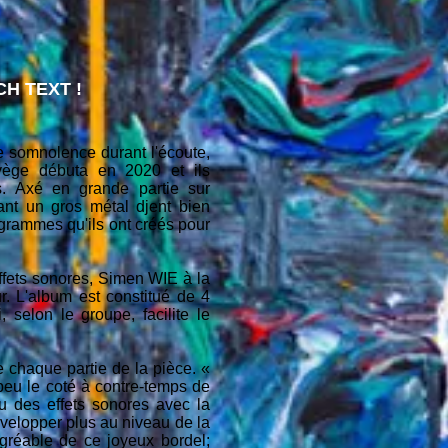
H TEXT !
e somnolence durant l'écoute,
vège débuta en 2020 et ils
s. Axé en grande partie sur
vant un gros métal djent bien
rammes qu'ils ont créés pour
ffets sonores, Simen WIE à la
 L'album est constitué de 4
 selon le groupe, facilite le
e chaque partie de la pièce. «
eu le coté à contre-temps de
 des effets sonores avec la
velopper plus au niveau de la
gréable de ce joyeux bordel;