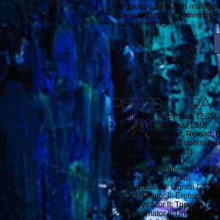
le groupe prend un malin pla
preuve d'un peu d'ouverture d
pour le voyage!
PISTES / TRA
1. Cement III: Gobsmack (2:35)
2. Cement III: Fall Out (1:50)
3. Cement III: Restart, Reload, 
4. Chaos I: Artificial Superstition
5. Chaos I: Greed (1:51)
6. Chaos I: ISM (3:21)
7. Chaos I: Untelligence (1:26)
8. Chaos I: Order (0:40)
9. Lachrymator II: Lignite (2:28)
10. Lachrymator II: Erebus & Ter
11. Lachrymator II: Tripwire (2:3
12. Lachrymator II: Unstoppable 