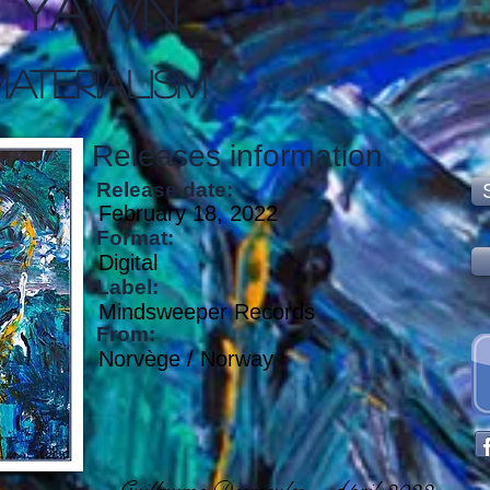
Yawn
aterialism
Releases information
Release date:
February 18, 2022
Format:
Digital
Label:
Mindsweeper Records
From:
Norvège / Norway