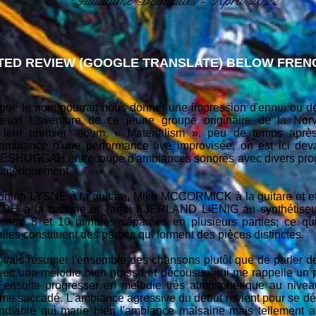
Guillaume Desmeules - April 2022
ED REVIEW (GOOGLE TRANSLATE) BELOW FRENC
 que le nom pourrait nous donner une impression d'ennui ou d
ux! L'aventure de ce jeune groupe originaire de la Nor
e leur premier album, « Materialism », peu de temps aprè
 l'ambiance d'une performance live improvisée, on est ici de
a MESHUGGAH entrecoupé d'ambiances sonores avec divers prog
numériquement.
Torfinn LYSNE à la guitare, Mike MCCORMICK à la guitare et e
 à la batterie et Tarjei KJERLAND LIENIG au synthétiseur.
entre 8 et 10 minutes séparées en plusieurs parties; ce qui,
lles constituent des parties qui forment des pièces distinctes.
 je vais résumer l'ensemble des chansons plutôt que de parler d
ec une mélodie bien grasse et décousue qui me rappelle un p
nsuite progresser en mélodie très atmosphérique au niveau
thme saccadé. L'ambiance agressive du début revient pour se dé
ndiablé qui marie bien l'ambiance malsaine mais tellement a