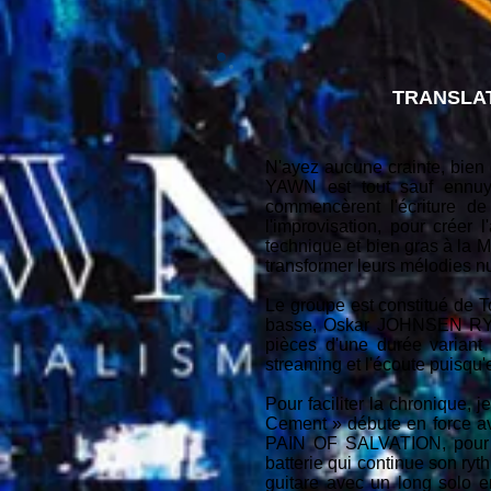
TRANSLAT
N'ayez aucune crainte, bien
YAWN est tout sauf ennuye
commencèrent l'écriture d
l'improvisation, pour créer
technique et bien gras à l
transformer leurs mélodies 
Le groupe est constitué de 
basse, Oskar JOHNSEN RYDH
pièces d'une durée variant 
streaming et l'écoute puisqu'e
Pour faciliter la chronique,
Cement » débute en force av
PAIN OF SALVATION, pour e
batterie qui continue son ry
guitare avec un long solo e