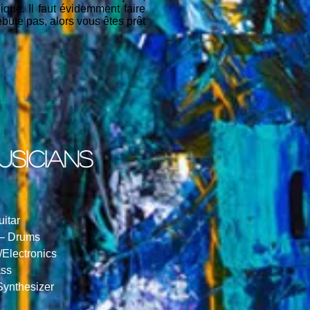
que. Il faut évidemment faire
ebute pas, alors vous êtes prêt
usicians
uitar
 – Drums
Electronics
ass
 Synthesizer