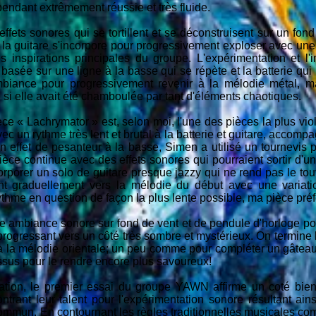
ependant extrêmement réussie et très fluide.
fets sonores qui se tortillent et se déconstruisent sur un fon
et la guitare s'incorpore pour progressivement exploser avec une
spirations principales du groupe. L'expérimentation et l'i
basée sur une ligne à la basse qui se répète et la batterie qu
mbiance pour progressivement revenir à la mélodie métal, 
i elle avait été chamboulée par tant d'éléments chaotiques.
èce « Lachrymator » est, selon moi, l'une des pièces la plus viol
 un rythme très lent et brutal à la batterie et guitare, accompa
n effet de pesanteur à la basse, Simen a utilisé un tournevis 
ièce continue avec des effets sonores qui pourraient sortir d'un
rporer un solo de guitare presque jazzy qui ne rend pas le tout 
nt graduellement vers la mélodie du début avec une variati
ythme en question de façon la plus lente possible, ma pièce préf
 ambiance sonore sur fond de vent et de pendule d'horloge po
 progressant vers un côté très sombre et mystérieux. On termine l
 à la mélodie orientale; un peu comme pour compléter un gâteau
ssus pour le rendre encore plus savoureux!
sation, le premier essai du groupe YAWN affirme un coté bien 
nt leur talent pour l'expérimentation sonore résultant ain
mmun. En contournant les règles traditionnelles musicales comm