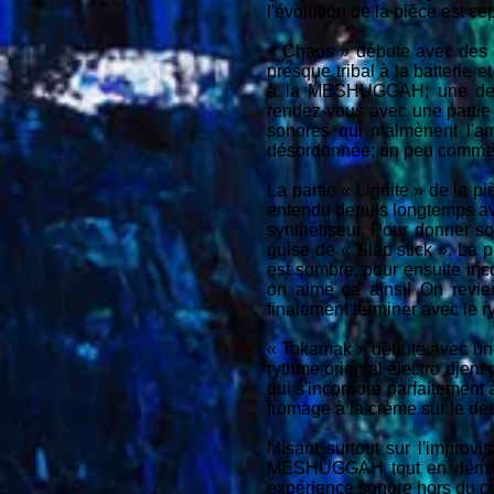
l'évolution de la pièce est c
« Chaos » débute avec des ef
presque tribal à la batterie 
à la MESHUGGAH; une des in
rendez-vous avec une partie 
sonores qui malmènent l'a
désordonnée; un peu comme s
La partie « Lignite » de la pi
entendu depuis longtemps avec
synthétiseur. Pour donner so
guise de « Slap stick ». La p
est sombre, pour ensuite inco
on aime ça ainsi! On revie
finalement terminer avec le r
« Tokamak » débute avec une
rythme oriental électro djent
qui s'incorpore parfaitement
fromage à la crème sur le de
Misant surtout sur l'improvi
MESHUGGAH tout en démontra
expérience sonore hors du co