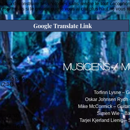
isir à déconstruire les mélodies sans rendre le tout cacophoni
'esprit mais si le groupe que je vous ai cité plus haut ne vous r
Google Translate Link
CKS
musiciens / m
Rebuild (3:35)
 (2:34)
Torfinn Lysne – G
Oskar Johnsen Rydh
Mike McCormick – Guitar/
Simen Wie – B
ror (2:33)
Tarjei Kjerland Lienig –
6)
force (1:57)