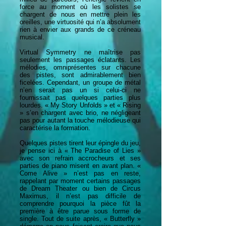
force au moment où les solistes se
chargent de nous en mettre plein les
oreilles, une virtuosité qui n’a absolument
rien à envier aux grands de ce créneau
musical.
Virtual Symmetry ne maîtrise pas
seulement les passages éclatants. Les
mélodies, omniprésentes sur chacune
des pistes, sont admirablement bien
ficelées. Cependant, un groupe de métal
n’en serait pas un si celui-ci ne
fournissait pas quelques parties plus
lourdes. « My Story Unfolds » et « Rising
» s’en chargent avec brio, ne négligeant
pas pour autant la touche mélodieuse qui
caractérise la formation.
Quelques pistes tirent leur épingle du jeu,
je pense ici à « The Paradise of Lies »
avec son refrain accrocheurs et ses
parties de piano misent en avant plan. «
Come Alive » n’est pas en reste,
rappelant par moment certains passages
de Dream Theater ou bien de Circus
Maximus, il n’est pas difficile de
comprendre pourquoi la pièce fût la
première à être parue sous forme de
single. Tout de suite après, « Butterfly »