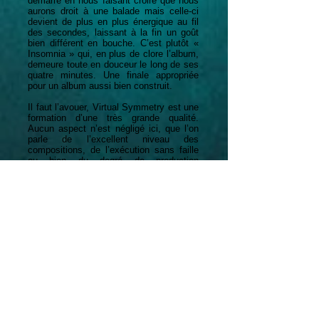
démarre en nous faisant croire que nous
aurons droit à une balade mais celle-ci
devient de plus en plus énergique au fil
des secondes, laissant à la fin un goût
bien différent en bouche. C’est plutôt «
Insomnia » qui, en plus de clore l’album,
demeure toute en douceur le long de ses
quatre minutes. Une finale appropriée
pour un album aussi bien construit.
Il faut l’avouer, Virtual Symmetry est une
formation d’une très grande qualité.
Aucun aspect n’est négligé ici, que l’on
parle de l’excellent niveau des
compositions, de l’exécution sans faille
ou bien du degré de production
impeccable, nous avons réellement droit
à un travail soigné et professionnel. Il
s’agira assurément d’une magnifique
découverte pour tous les fans de métal
progressif et d’une belle entrée en
matière pour tous ceux qui souhaitent
élargir leurs horizons musicaux.
Google Translate Link