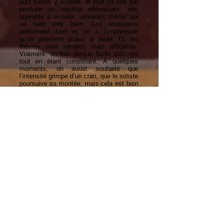
jazz fusion y domine, et tout ça finit par
produire un résultat intéressant, très
agréable à écouter, amusant même qui
se tient très bien. Les musiciens
performent bien et on a l’impression
qu’ils prennent plaisir à jouer. Et les
thèmes sont simples mais efficaces.
Vraiment, un bon disque facile d’écoute
tout en étant consistant. À quelques
moments, on aurait souhaité que
l’intensité grimpe d’un cran, que le soliste
poursuive sa montée, mais cela est bien
peu par rapport au plaisir que procure
l’écoute du disque. Très curieux de les
entendre ‘’live’’.
Google Translate Link
PISTES / TRACKS
01. Station (4:54)
02. Windgardium (7 :03)
03. Castel (4 :44)