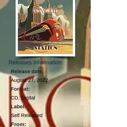
Releases information
Release date:
August 27, 2022
Format:
CD, Digital
Label:
Self Released
From: