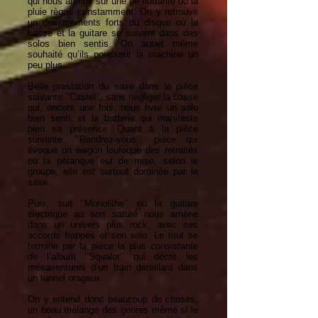
qui nous amène sur une île flottante où la
pluie règne constamment. On y retrouve
un des moments forts du disque où la
basse et la guitare se suivent dans des
solos bien sentis. On aurait même
souhaité qu’ils poussent la machine un
peu plus.
Belle prestation du saxe dans la pièce
suivante ‘’Castel’’, sans négliger la basse
qui, encore une fois, nous livre un solo
bien senti, et la batterie qui manifeste
bien sa présence. Quant à la pièce
suivante, ‘’Randrez-vous’’, pièce qui
évoque un wagon loufoque des retraités
où la pétanque est de mise, selon le
groupe, elle est surtout dominée par le
saxe.
Puis, suit ‘’Monolithe’’ où la guitare
électrique au son saturé nous amène
dans un univers plus rock, avec ses
accords frappés et son solo. Le tout se
termine par la pièce la plus consistante
de l’album ‘’Squalor’’ qui décrit les
mésaventures d’un train déraillant dans
un tunnel orageux.
On y entend donc beaucoup de choses,
un beau mélange des genres même si le