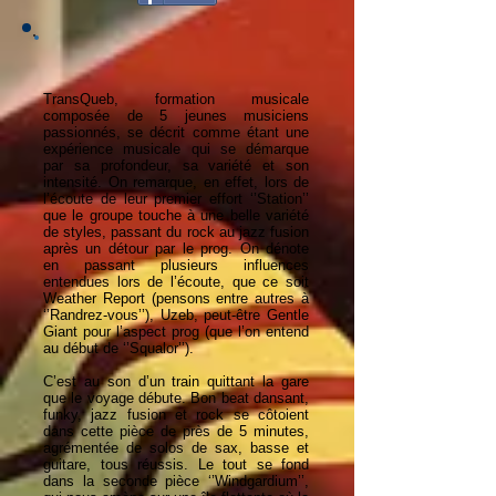
TransQueb, formation musicale
composée de 5 jeunes musiciens
passionnés, se décrit comme étant une
expérience musicale qui se démarque
par sa profondeur, sa variété et son
intensité. On remarque, en effet, lors de
l’écoute de leur premier effort ‘’Station’’
que le groupe touche à une belle variété
de styles, passant du rock au jazz fusion
après un détour par le prog. On dénote
en passant plusieurs influences
entendues lors de l’écoute, que ce soit
Weather Report (pensons entre autres à
‘’Randrez-vous’’), Uzeb, peut-être Gentle
Giant pour l’aspect prog (que l’on entend
au début de ‘’Squalor’’).
C’est au son d’un train quittant la gare
que le voyage débute. Bon beat dansant,
funky, jazz fusion et rock se côtoient
dans cette pièce de près de 5 minutes,
agrémentée de solos de sax, basse et
guitare, tous réussis. Le tout se fond
dans la seconde pièce ‘’Windgardium’’,