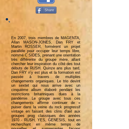
Share
En 2007, trois membres de MAGENTA,
Allan MASON-JONES, Dan FRY et
Martin ROSSER, formèrent un projet
parallèle pour occuper leur temps libre,
nommé C SIDES, prenant une orientation
très différente du groupe mère, allant
chercher leur inspiration du côté des tout
débuts de RUSH. Quinze ans plus tard,
Dan FRY n’y est plus et la formation est
passée à travers de multiples
changements organiques. Le trio devint
un sextet qui nous arrive avec un
cinquième album élaboré pendant les
restrictions britanniques dues à la
pandémie. Le groupe avec tous ces
changements affirme continuer de «
puiser dans la veine du rock progressif
vintage en faisant des clins d'œil aux
groupes prog classiques des années
1970 - RUSH, YES, GENESIS, tout en
recherchant en même temps de
nouvelles et surprenantes façons