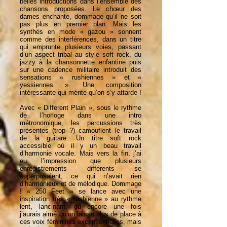
belles introductions dans l’ensemble des
chansons proposées. Le chœur des
dames enchante, dommage qu’il ne soit
pas plus en premier plan. Mais les
synthés en mode « gazou » sonnent
comme des interférences, dans un titre
qui emprunte plusieurs voies, passant
d’un aspect tribal au style soft rock, du
jazzy à la chansonnette enfantine puis
sur une cadence militaire introduit des
sensations « rushiennes » et «
yessiennes ». Une composition
intéressante qui mérite qu’on s’y attarde !
Avec « Different Plain », sous le rythme
de l’horloge dans une intro
métronomique, les percussions très
présentes (trop ?) camouflent le travail
de la guitare. Un titre soft rock
accessible où il y un beau travail
d’harmonie vocale. Mais vers la fin, j’ai
eu l’impression que plusieurs
enregistrements différents se
superposaient, ce qui n’avait rien
d’harmonieux et de mélodique. Dommage
! « 250 Feet » se lance avec une
inspiration très « rushienne » au rythme
lent, lancinant, où encore une fois
j’aurais aimé qu’on laisse plus de place à
ces voix féminines exceptionnelles, mais