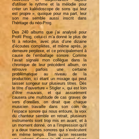
d'utiliser le rythme et la mélodie pour
créer un kaléidoscope de sons qui leur
est propre », quoique pour ma part, leur
son me semble aussi inscrit dans
l’héritage du néo-Prog.
Des 240 albums que j’ai analysé pour
Profil Prog, celui-ci m’a donné le plus de
fil à retordre, avec plus d’une dizaine
d’écoutes complètes, et même après, je
demeure perplexe, et ce principalement à
cause de l’emballage sonore. Comme
l’avait signalé mon collègue dans la
chronique de leur précédent album, on
retrouve parfois une certaine
problématique au niveau de la
production, ici étant un mixage qui peut
laisser songeur sur plusieurs titres. Dès
le titre d’ouverture « Stigler », qui est loin
d’être mauvais, et qui assurément
causera une multitude de cas graves de
vers d’oreilles, on dirait que chaque
musicien travaille dans son coin de
l’espace sonore qui nous entoure, la voix
du chanteur semble en retrait, plusieurs
instruments sont trop mis en avant, et à
un moment donné, on a l’impression qu’il
y a deux trames sonores qui s’exécutent
en même temps. Bien qu’on ressente