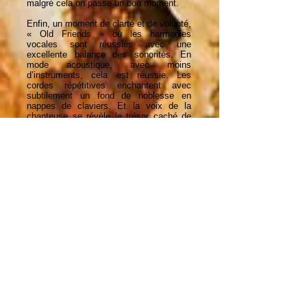
malgré cela on passe un bon moment.
Enfin, un moment de clarté et de volupté,
« Old Friends » où les harmonies
vocales sont réussies avec une
excellente balance des sonorités. En
mode acoustique, avec moins
d’instruments, cela est réussie. Les
cordes répétitives enchantent avec
subtilement un fond de noblesse en
nappes de claviers. Et la voix de la
chanteuse se révèle le trésor caché de
cet album, enfin livré pour nous et la
multitude. Pour conclure, « Beneath the
Sky », où là aussi, l’enregistrement n’est
pas mal. Un titre qui s’étale avec un
beau développement qui par moment
pourrait faire penser à du « Alan
PARSONS Project », qui se bonifie sur la
longueur.
Un album qui a quand même un fond
intéressant pour ces compositions
alambiquées à multiples revirements et
pour les performances vocales féminines
qui mériteraient encore plus de place. Un
album qui mériterait, cela reste un avis
personnel, un passage dans la machine
à saucisses d’un Steven WILSON pour
en révéler toutes les nuances car il y a