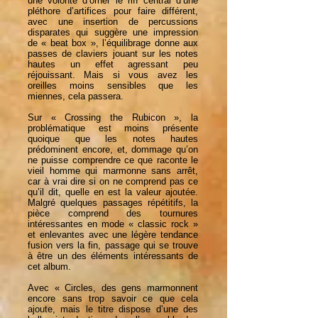
une volonté d’orner le riff central d’une
pléthore d’artifices pour faire différent,
avec une insertion de percussions
disparates qui suggère une impression
de « beat box », l’équilibrage donne aux
passes de claviers jouant sur les notes
hautes un effet agressant peu
réjouissant. Mais si vous avez les
oreilles moins sensibles que les
miennes, cela passera.
Sur « Crossing the Rubicon », la
problématique est moins présente
quoique que les notes hautes
prédominent encore, et, dommage qu’on
ne puisse comprendre ce que raconte le
vieil homme qui marmonne sans arrêt,
car à vrai dire si on ne comprend pas ce
qu’il dit, quelle en est la valeur ajoutée.
Malgré quelques passages répétitifs, la
pièce comprend des tournures
intéressantes en mode « classic rock »
et enlevantes avec une légère tendance
fusion vers la fin, passage qui se trouve
à être un des éléments intéressants de
cet album.
Avec « Circles, des gens marmonnent
encore sans trop savoir ce que cela
ajoute, mais le titre dispose d’une des