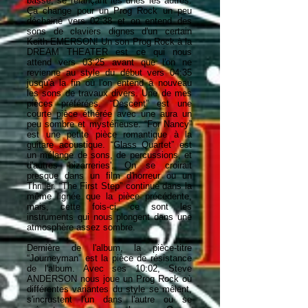
basse, se relançant les unes les autres.
Ça change pour un Prog Rock un peu
déchainé vers 02:38 et on entend des
sons de claviers dignes d'un certain
Keith EMERSON! Un son Prog Rock à la
DREAM THEATER est ce qui nous
attend vers 03:25 avant que l'on ne
revienne au style du début vers 04:35
jusqu'à la fin où l'on entend à nouveau
les sons de travaux divers. Une de mes
pièces préférées. “Descent” est une
courte pièce éthérée avec une aura un
peu sombre et mystérieuse. “For Nancy”
est une petite pièce romantique à la
guitare acoustique. “Glass Quartet” est
un mélange de sons, de percussions, et
d'autres 'bizarreries'. On se croirait
presque dans un film d'horreur ou un
Thriller. “The First Step” continue dans la
même lignée que la pièce précédente,
mais, cette fois-ci, ce sont les
instruments qui nous plongent dans une
atmosphère assez sombre.
Dernière de l'album, la pièce-titre
“Journeyman” est la pièce de résistance
de l'album. Avec ses 10:02, Steve
ANDERSON nous joue un Prog Rock où
différentes variantes du style se mêlent,
s'incrustent l'un dans l'autre ou se