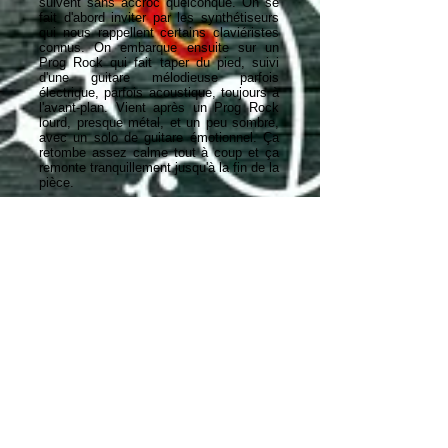
suivent sans accroc quelconque. On se
fait d'abord inviter par les synthétiseurs
qui nous rappellent certains claviéristes
connus. On embarque ensuite sur un
Prog Rock qui fait taper du pied, suivi
d'une guitare mélodieuse parfois
électrique, parfois acoustique, toujours à
l'avant-plan. Vient après un Prog Rock
lourd, presque métal, et un peu sombre,
avec un solo de guitare émotionnel. Ça
retombe assez calme tout à coup et ça
remonte tranquillement jusqu'à la fin de la
pièce.
Voilà un album instrumental qui est
assez intéressant. Il y a évidemment
beaucoup de guitares à l'avant-plan, mais
il y a aussi des expériences musicales
diverses qui démontrent le savoir et le
savoir-faire du guitariste. Embarquez
avec Steve ANDERSON dans le voyage
du 'Journeyman'.
Google Translate Link