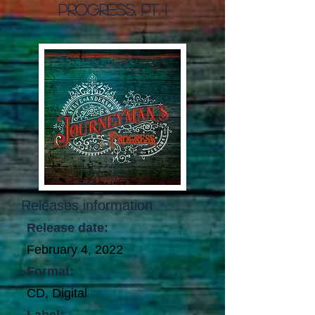
Progress, Pt. 1
Releases information
Release date:
February 4, 2022
Format:
CD, Digital