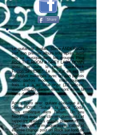
Share
Le guitariste anglais Steve ANDERSON
sort son premier album solo après avoir
mis sa musique dans les groupes Prog
Rock THE ROOM & GREY LADY DOWN
ainsi que dans le projet Jazz-Rock
Fusion SPHERE³. Le résultat en est un
de styles mélangés avec un son parfois
rétro, parfois modernes, mais toujours
frais. Il y a au total onze (11) pièces,
mais cinq (5) d'entre elles sont sous la
barre des 3 minutes.
Après l'intro avec guitare classique à la
Steve HOWE “Solus”, la pièce “Coda”
nous embarque dans l'album. Un peu
Neo-Prog avec ses claviers dominants et
rappelant quelques grands pianoteurs de
cette époque, la musique assez calme et
éthérée change pour un Rock sur fond de
claviers aux sonorités Prog vers 02:15 et