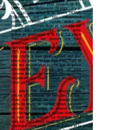
nous fait taper du pied jusqu'à la fin.
Vient ensuite “A Glimpse Of Light”: il y a,
là aussi, un début à la Steve HOWE
(surement une de ses influences)
pendant environ 1 minute avant de
devenir un ostinato léger et agréable sur
lequel les instruments valsent avec
grâce et puissance à la fois. La pièce
“Hellebore” me fait (encore une fois)
beaucoup penser à plusieurs
compositions du guitariste du groupe
YES sur ses albums solos. Jolie, mais
trop courte à mon gout. “Circlet” est une
pièce du genre Nouvel Âge (New Age) et
elle est encore plus courte que la pièce
précédente. On croirait que ce sont
comme des petits bonbons d'inspirations
soudaines que Steve voulait absolument
nous partager!
La pièce “Mr Mekano” détonne des
pièces précédentes de bien des façons.
Avec son début où l'on entend toute
sorte de bruits de travaux divers pendant
environ 40 secondes, on entend ensuite
un clavecin suivi de la guitare électrique
et puis de la basse. La musique tend
vers un Jazz-Rock lourd où la musique
classique vient jouer avec la guitare et la