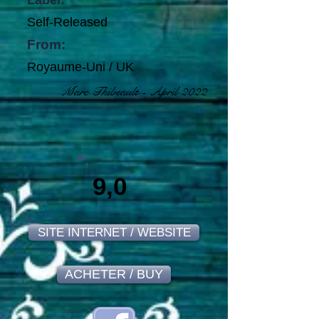
Label:
Self-Released
From:
Royaume-Uni / UK
Marc Thibeault - April 2022
9,0
SITE INTERNET / WEBSITE
ACHETER / BUY