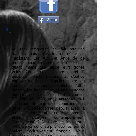
Share
Le rock progressif se fait rare en
français, mais il n'est tout de même pas
inexistant. Les Atoll et Ange de ce
monde, pour ne nommer qu'eux, n'ont
quand même pas laissé leurs trônes
vides. On retrouve encore ça et là
quelques projets intéressants, d'autres
captivants. Solace Supplice entre en
scène dans ce renouvellement de l'offre
progressive française avec une approche
des plus uniques. Déjà fort d'un premier
EP sorti en 2020, on y entendait déjà
l'esquisse de leur son particulier; son
qu'ils ont perfectionné depuis avec la
toute récente sortie de leur premier
album "Liturgies contemporaines".
Groupe basé à Newbury en Angleterre,
vous serez donc surpris que les textes
soient exclusivement français. Vous
trouverez donc, dans ce disque, un