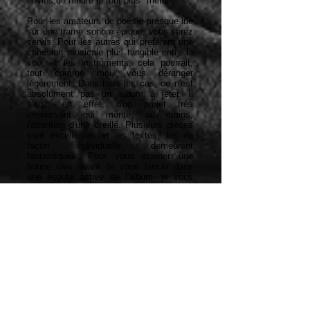
envies de rendre le tout plus "métal".
Pour les amateurs de poésie presque lue
sur une trame sonore épique, vous serez
servis. Pour les autres qui préfèrent une
cohésion musicale plus tangible entre la
voix et les instruments, cela pourrait,
tout comme moi, vous déranger
légèrement. Dans tous les cas, ce n'est
absolument pas un album à jeter. Il
s'agit, en effet, d'un projet très
intéressant qui mérite, au moins,
l'attention d'une oreille. Plusieurs pièces
sont excellentes et les textes, lus de
façon individuelle, demeurent
fantastiques. Pour vous donner une
bonne idée avant de vous lancer dans
une écoute active de l'album, je vous
suggère mes pièces favorites, soit : "Les
Miradors", "Schizophrénie Paranoïde" et
"En Guidant les Hussards". Ces
quelques morceaux devraient vous
donner envie de poursuivre votre écoute,
je n'en doute pas du tout. Sur ce, bonne
écoute!
Google Translate Link