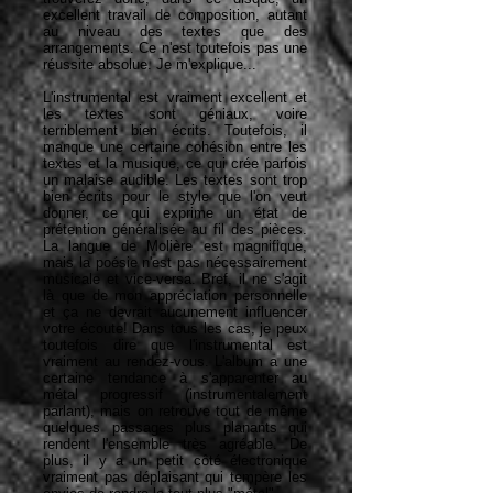
excellent travail de composition, autant
au niveau des textes que des
arrangements. Ce n'est toutefois pas une
réussite absolue. Je m'explique...
L'instrumental est vraiment excellent et
les textes sont géniaux, voire
terriblement bien écrits. Toutefois, il
manque une certaine cohésion entre les
textes et la musique, ce qui crée parfois
un malaise audible. Les textes sont trop
bien écrits pour le style que l'on veut
donner, ce qui exprime un état de
prétention généralisée au fil des pièces.
La langue de Molière est magnifique,
mais la poésie n'est pas nécessairement
musicale et vice-versa. Bref, il ne s'agit
là que de mon appréciation personnelle
et ça ne devrait aucunement influencer
votre écoute! Dans tous les cas, je peux
toutefois dire que l'instrumental est
vraiment au rendez-vous. L'album a une
certaine tendance à s'apparenter au
métal progressif (instrumentalement
parlant), mais on retrouve tout de même
quelques passages plus planants qui
rendent l'ensemble très agréable. De
plus, il y a un petit côté électronique
vraiment pas déplaisant qui tempère les