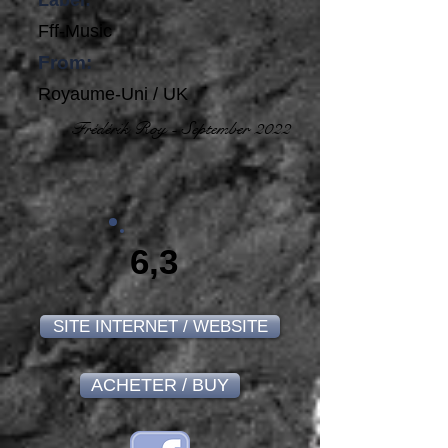
Label:
Fff-Music
From:
Royaume-Uni / UK
Frédérik Roy - September 2022
6,3
SITE INTERNET / WEBSITE
ACHETER / BUY