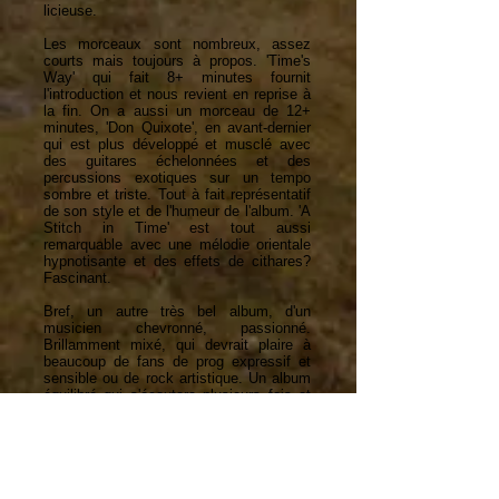
licieuse.
Les morceaux sont nombreux, assez
courts mais toujours à propos. 'Time's
Way' qui fait 8+ minutes fournit
l'introduction et nous revient en reprise à
la fin. On a aussi un morceau de 12+
minutes, 'Don Quixote', en avant-dernier
qui est plus développé et musclé avec
des guitares échelonnées et des
percussions exotiques sur un tempo
sombre et triste. Tout à fait représentatif
de son style et de l'humeur de l'album. 'A
Stitch in Time' est tout aussi
remarquable avec une mélodie orientale
hypnotisante et des effets de cithares?
Fascinant.
Bref, un autre très bel album, d'un
musicien chevronné, passionné.
Brillamment mixé, qui devrait plaire à
beaucoup de fans de prog expressif et
sensible ou de rock artistique. Un album
équilibré qui s'écoutera plusieurs fois et
qui vous donnera le goût d'aller visiter
son catalogue abondant. Bravo M. Miller
et continuez s.v.p.