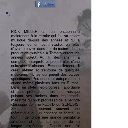
Share
RICK MILLER est un fonctionnaire
maintenant à la retraite qui fait sa propre
musique de-puis des années et qui a
toujours eu un petit studio, en plus
d'avoir œuvré dans le do-maine de la
production musicale à Toronto durant les
années 80-90. Au fil des ans il a
composé, interprété et produit plus d'une
quinzaine d'albums. Essentiellement, il
crée l'al-bum et s'entoure de quelques
musiciens invités qui jouent des parties
spécifiques. Peu connu et autopromu il a
quand même plusieurs fans en Europe.
Dans un style néo-progressif abordable
et sans prétention il fait une musique
puisant ses racines dans les grands
maestros du rock progressif de la période
classique comme FLOYD ou GENESIS.
Ses albums suivent souvent une
thématique ou un concept et forme un
tout. Il démontre une grande sensibilité
artistique et nous fait profiter de sa
longue expérience. Depuis que j'ai