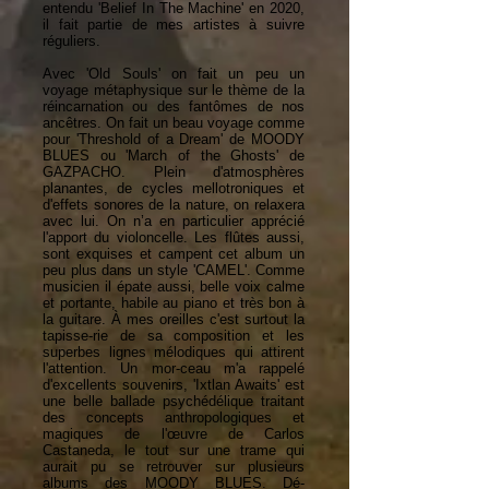
entendu 'Belief In The Machine' en 2020,
il fait partie de mes artistes à suivre
réguliers.
Avec 'Old Souls' on fait un peu un
voyage métaphysique sur le thème de la
réincarnation ou des fantômes de nos
ancêtres. On fait un beau voyage comme
pour 'Threshold of a Dream' de MOODY
BLUES ou 'March of the Ghosts' de
GAZPACHO. Plein d'atmosphères
planantes, de cycles mellotroniques et
d'effets sonores de la nature, on relaxera
avec lui. On n’a en particulier apprécié
l'apport du violoncelle. Les flûtes aussi,
sont exquises et campent cet album un
peu plus dans un style 'CAMEL'. Comme
musicien il épate aussi, belle voix calme
et portante, habile au piano et très bon à
la guitare. À mes oreilles c'est surtout la
tapisse-rie de sa composition et les
superbes lignes mélodiques qui attirent
l'attention. Un mor-ceau m'a rappelé
d'excellents souvenirs, 'Ixtlan Awaits' est
une belle ballade psychédélique traitant
des concepts anthropologiques et
magiques de l'œuvre de Carlos
Castaneda, le tout sur une trame qui
aurait pu se retrouver sur plusieurs
albums des MOODY BLUES. Dé-