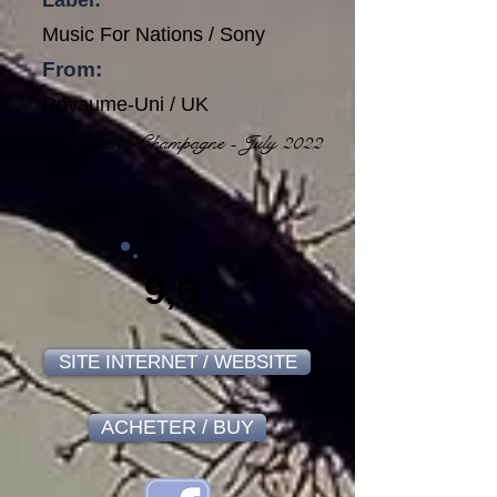
Label:
Music For Nations / Sony
From:
Royaume-Uni / UK
Mario Champagne - July 2022
9,6
SITE INTERNET / WEBSITE
ACHETER / BUY