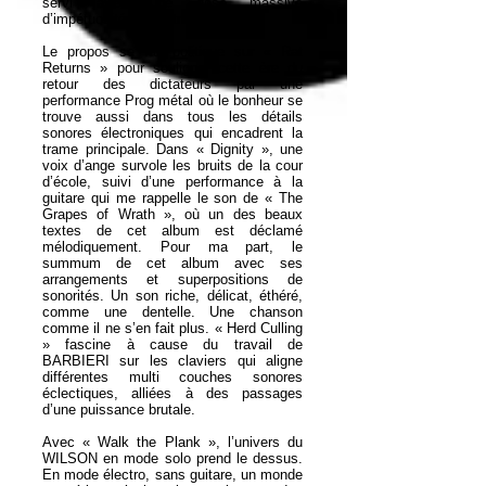
servi avec une dose massive
d’impétuosité orchestrale.
Le propos se fait politique sur « Rat
Returns » pour souligner cette ère du
retour des dictateurs par une
performance Prog métal où le bonheur se
trouve aussi dans tous les détails
sonores électroniques qui encadrent la
trame principale. Dans « Dignity », une
voix d’ange survole les bruits de la cour
d’école, suivi d’une performance à la
guitare qui me rappelle le son de « The
Grapes of Wrath », où un des beaux
textes de cet album est déclamé
mélodiquement. Pour ma part, le
summum de cet album avec ses
arrangements et superpositions de
sonorités. Un son riche, délicat, éthéré,
comme une dentelle. Une chanson
comme il ne s’en fait plus. « Herd Culling
» fascine à cause du travail de
BARBIERI sur les claviers qui aligne
différentes multi couches sonores
éclectiques, alliées à des passages
d’une puissance brutale.
Avec « Walk the Plank », l’univers du
WILSON en mode solo prend le dessus.
En mode électro, sans guitare, un monde