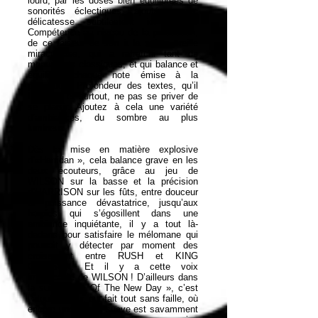
lourd, par les doses bien équilibrées de
sonorités éclectiques, ajoutées avec
délicatesse subtilement ici et là.
Compétence au niveau de la production,
de ce faiseur de son à la sainte oreille
miraculeuse, qui a rafraîchi tant de
monuments classiques, et qui balance et
équilibre chaque note émise à la
perfection. Profondeur des textes, qu’il
faut lire, et surtout, ne pas se priver de
se plaisir. Ajoutez à cela une variété
d’ambiances, du sombre au plus
lumineux.
Dès la mise en matière explosive
d’«Harridan », cela balance grave en les
deux écouteurs, grâce au jeu de
WILSON sur la basse et la précision
d’HARRISON sur les fûts, entre douceur
et puissance dévastatrice, jusqu’aux
harpies qui s’égosillent dans une
ambiance inquiétante, il y a tout là-
dedans pour satisfaire le mélomane qui
pourrait y détecter par moment des
croisement entre RUSH et KING
CRIMSON. Et il y a cette voix
impeccable de WILSON ! D’ailleurs dans
la suivante, « Of The New Day », c’est
l’atout majeur, qui fait tout sans faille, où
encore une fois le suave est savamment