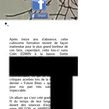
Share
Après treize ans d’absence, cette
cultissime formation revient de façon
inattendue pour le plus grand bonheur de
ces fans, cependant, cette fois-ci sans
Colin EDWIN à la basse. Sortie
inespérée de cette 11e galette puisque
WILSON, fort de ses succès, semblait
nous avoir fait comprendre qu’il reléguait
son penchant Prog aux oubliettes pour
voguer sur des fréquences plus
commerciales, ce qui lui valut quelques
critiques acerbes lors de la sortie de son
dernier « Future Bites » que j’ai trouvé
pour ma part très satisfaisant et
impeccable.
Un album qui s’est créé graduellement au
fil du temps de leur longue absence,
durant des séances d’expérimentation
entre WILSON et HARRISON, pour le