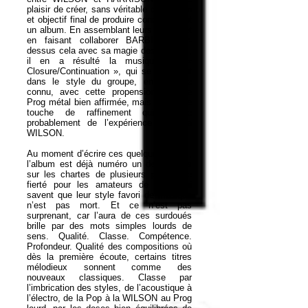
plaisir de créer, sans véritable orientation
et objectif final de produire concrètement
un album. En assemblant leurs essais et
en faisant collaborer BARBIERI par-
dessus cela avec sa magie des claviers,
il en a résulté la musique de «
Closure/Continuation », qui se maintient
dans le style du groupe, en territoire
connu, avec cette propension pour le
Prog métal bien affirmée, mais avec une
touche de raffinement qui origine
probablement de l’expérience solo de
WILSON.
Au moment d’écrire ces quelques lignes,
l’album est déjà numéro un des ventes
sur les chartes de plusieurs pays, une
fierté pour les amateurs de Prog qui
savent que leur style favori de musique
n’est pas mort. Et ce n’est pas
surprenant, car l’aura de ces surdoués
brille par des mots simples lourds de
sens. Qualité. Classe. Compétence.
Profondeur. Qualité des compositions où
dès la première écoute, certains titres
mélodieux sonnent comme des
nouveaux classiques. Classe par
l’imbrication des styles, de l’acoustique à
l’électro, de la Pop à la WILSON au Prog