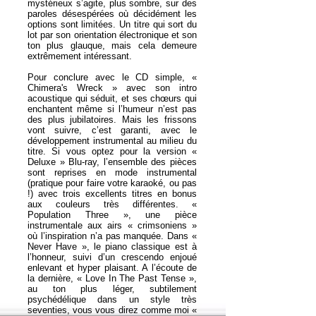
mystérieux s’agite, plus sombre, sur des
paroles désespérées où décidément les
options sont limitées. Un titre qui sort du
lot par son orientation électronique et son
ton plus glauque, mais cela demeure
extrêmement intéressant.
Pour conclure avec le CD simple, «
Chimera's Wreck » avec son intro
acoustique qui séduit, et ses chœurs qui
enchantent même si l’humeur n’est pas
des plus jubilatoires. Mais les frissons
vont suivre, c’est garanti, avec le
développement instrumental au milieu du
titre. Si vous optez pour la version «
Deluxe » Blu-ray, l’ensemble des pièces
sont reprises en mode instrumental
(pratique pour faire votre karaoké, ou pas
!) avec trois excellents titres en bonus
aux couleurs très différentes. «
Population Three », une pièce
instrumentale aux airs « crimsoniens »
où l’inspiration n’a pas manquée. Dans «
Never Have », le piano classique est à
l’honneur, suivi d’un crescendo enjoué
enlevant et hyper plaisant. A l’écoute de
la dernière, « Love In The Past Tense »,
au ton plus léger, subtilement
psychédélique dans un style très
seventies, vous vous direz comme moi «