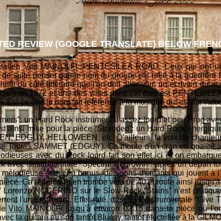
Marc Thibeault - June 2022
ED REVIEW (GOOGLE TRANSLATE) BELOW FRENC
en italien Vito MAINOLFI: PENTESILEA ROAD. Ceux qui ont 
 de suite penser que le nom du groupe est relié à la guerrière
utôt du côté littéraire que l'on doit aller voir: un écrivain du 
visible”) en 1972 et une des villes dans cet écrit est PENTESILEA
le. Est-ce que le nom fait référence à la musique qui est sur l'alb
ers”: un Hard Rock instrumental assez lourd et peu Prog avec
est ainsi mise pour la pièce “Stranded”: un Hard Rock énergiqu
, EDGUY, HELLOWEEN, etc. D'ailleurs, la voix du chanteu
e de Tobias SAMMET (EDGUY). Ça monte d'un cran en qualité av
odieuses avec du Rock lourd fait son effet ici et on embarqu
avec l'instrumentale “Spectral Regrowth”: après un départ lo
 mélodieuse avec, en bonus, des sons d'enfants qui jouent à l'
pièce. Ça redémarre en trombe vers 02:40 et roule ainsi jusqu'à
 Lorenzo NOCERINO sur le Slow-Rock “Stains” n'est pratiquem
errent l'une et l'autre. Effet raté, désolé! L'instrumentale “G
de Vito MAINOLFI jusqu'à environ 02:15 dans la pièce où l'
ec la guitare au son tantôt Bluesy, tantôt électrifiée à la GIL