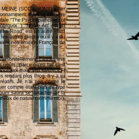
aus MEINE (SCORPIONS) siffler
onnamment, c'est la dernière
ntale “The Psychopathology of
quoi...). “Noble Art” est un
ilea Road” est un autre Hard
es autres pièces où il y a du
raient nos ami(e)s Français de
Personnellement, j'aurais mis
goûts...parce qu'en fait c'est
p pourquoi mais Vito MAINOLFI
 rendant plus Prog. Il y a ici
éatifs. Je n'ai rien contre le
guer comme étant plus du type
album saura se détacher de la
curieux de nature (comme moi).