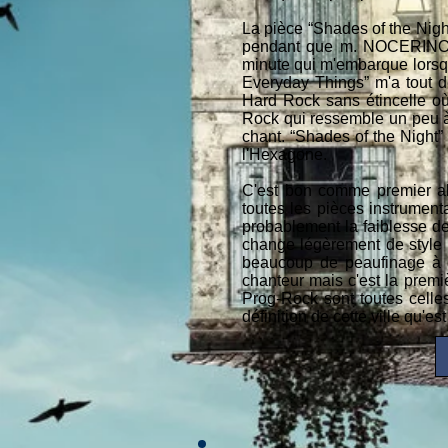
La pièce “Shades of the Nig
pendant que m. NOCERINO ess
minute qui m'embarque lorsqu
Everyday Things” m'a tout 
Hard Rock sans étincelle où
Rock qui ressemble un peu à 
chant. “Shades of the Night”
l'Hexagone.
C'est bon comme premier albu
toutes les pièces instrument
probablement la faiblesse de
change légèrement de style l
beaucoup de peaufinage à fai
chanteur mais c'est la prem
Prog-Rock sont toutes celle
définition de cette ville qu