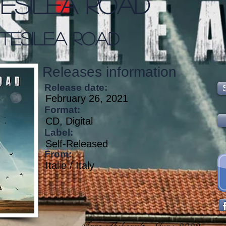
esilea Road
tesilea Road
Releases information
Release date:
February 26, 2021
Format:
CD, Digital
Label:
Self-Released
From:
Italie / Italy