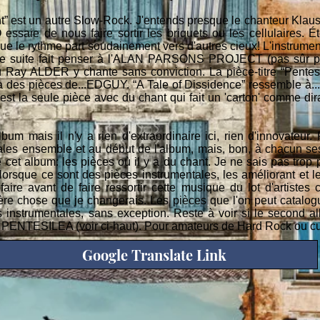
ht” est un autre Slow-Rock. J'entends presque le chanteur Kl
aie de nous faire sortir les briquets ou les cellulaires. Ét
e le rythme part soudainement vers d'autres cieux! L'instrume
de suite fait penser à l'ALAN PARSONS PROJECT (pas sûr pour
 Ray ALDER y chante sans conviction. La pièce-titre “Pentes
des pièces de...EDGUY. “A Tale of Dissidence” ressemble à... l
 est la seule pièce avec du chant qui fait un 'carton' comme di
m mais il n'y a rien d'extraordinaire ici, rien d'innovateur. 
ales ensemble et au début de l'album, mais, bon, à chacun ses 
 cet album: les pièces où il y a du chant. Je ne sais pas tro
orsque ce sont des pièces instrumentales, les améliorant et les
re avant de faire ressortir cette musique du lot d'artistes cr
ière chose que je changerais. Les pièces que l'on peut catalo
s instrumentales, sans exception. Reste à voir si le second 
'est PENTESILEA (voir ci-haut). Pour amateurs de Hard Rock ou 
Google Translate Link