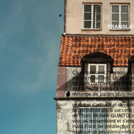
TRANSLAT
Voici le projet du musici
mythologie grecque vont tout
la guerre ARES. Mais c'est pl
città invisibili” (“La Cité In
n'a pas d'identité propre à el
Ça débute avec “Memory Corn
par les musiciens. La table 
groupes comme IRON MAIDEN
tout de suite penser à cell
mélange de parties plus mél
embarqué dans un Prog-Rock 
musique s'adoucit et devient
beaucoup de place sur cette 
de chant Michele GUAITOLI/
voix se ressemblent et s'ent
Hard Rock de prédilection 
musique un peu passionnel av