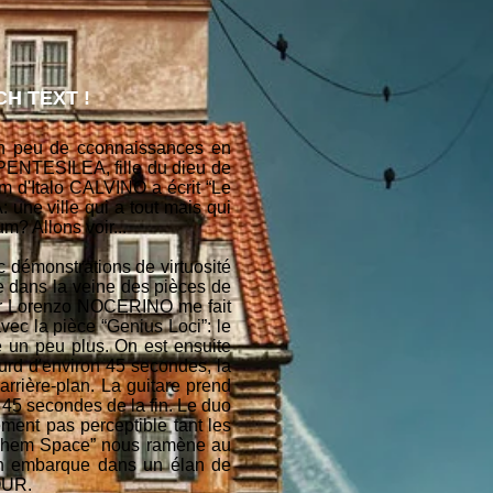
H TEXT !
un peu de cconnaissances en
 PENTESILEA, fille du dieu de
nom d'Italo CALVINO a écrit “Le
: une ville qui a tout mais qui
um? Allons voir...
 démonstrations de virtuosité
e dans la veine des pièces de
r Lorenzo NOCERINO me fait
ec la pièce “Genius Loci”: le
e un peu plus. On est ensuite
urd d'environ 45 secondes, la
arrière-plan. La guitare prend
 45 secondes de la fin. Le duo
ent pas perceptible tant les
ive Them Space” nous ramène au
on embarque dans un élan de
MOUR.