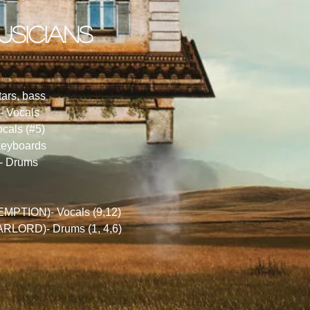
usicians
tars, bass
 Vocals
cals (#5)
keyboards
- Drums
TION)- Vocals (9,12)
ORD)- Drums (1, 4,6)