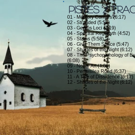
PISTES / TRA
01 - Memory Corners (6:17)
02 - Stranded (5:57)
03 - Genius Loci (7:19)
04 - Spectral Regrowth (4:52)
05 - Stains (5:58)
06 - Give Them Space (5:47)
07 - Shades of the Night (6:12)
08 - The Psychopathology of E
(6:08)
09 - Noble Art (4:06)
10 - Pentesilea Road (6:37)
11 - A Tale of Dissidence (6:17)
12 - Shades of the Night (6:12)