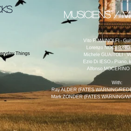
CKS
musiciens / m
Vito F. MAINOLFI - Gui
Lorenzo NOCERINO -
veryday Things
Michele GUAITOLI - Vo
Ezio Di IESO - Piano, 
Alfonso MOCERINO 
With:
Ray ALDER (FATES WARNING/REDEMP
Mark ZONDER (FATES WARNING/WARL