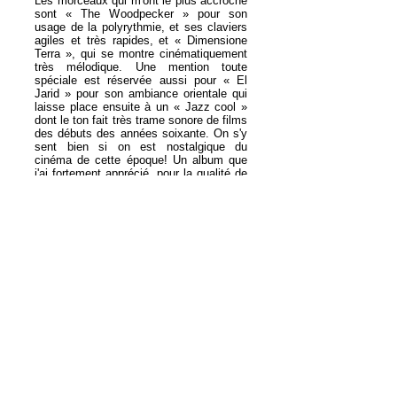
Les morceaux qui m'ont le plus accroché
sont « The Woodpecker » pour son
usage de la polyrythmie, et ses claviers
agiles et très rapides, et « Dimensione
Terra », qui se montre cinématiquement
très mélodique. Une mention toute
spéciale est réservée aussi pour « El
Jarid » pour son ambiance orientale qui
laisse place ensuite à un « Jazz cool »
dont le ton fait très trame sonore de films
des débuts des années soixante. On s'y
sent bien si on est nostalgique du
cinéma de cette époque! Un album que
j'ai fortement apprécié, pour la qualité de
la prise son, pour ses prestations
fabuleuses à al clarinette qui donnent le
goût d'applaudir et de se lever avec
l'audience. Du Jazz avec une âme,
accessible, pas prétentieux, harmonieux
et techniquement poussé. Que demander
de plus, quand on peut vivre une si belle
expérience de son salon, et s’enflammer
comme si on y était. Bonne écoute !
Google Translate Link