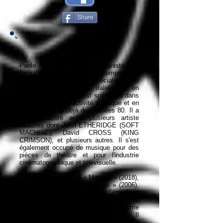
Share
Paolo RICCA est un pianiste de
formation classique, compositeur,
arrangeur, écrivain spécialisé et
professeur de musique italien, né en
1963 à Turin, et qui s'est spécialisé dans
le Jazz avec une activité scénique et en
studio qui date déjà des années 80. Il a
déjà collaboré avec plusieurs artiste
célèbres dont John ETHERIDGE (SOFT
MACHINE), David CROSS (KING
CRIMSON), et plusieurs autres. Il s'est
également occupé de musique pour des
pièces de théâtre et pour l'industrie
cinématographique et télévisuelle.
Cet album fait suite à « Mumble » (2018),
« Volcano » (2009) et « Batik » (2006),
ce dernier fut d'ailleurs élu à l'époque «
meilleur album de l'année » par la plus
vieille publication italienne de l'industrie
musicale italienne « Musica e dischi ». Il
publia en février dernier, un album « live