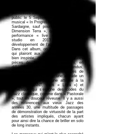
» au format digital chez le label italien
Ma.Ra.Cash Records. Les plages
présentées ici furent enregistrées devant
public le 5 Septembre 2019 au festival
musical « In Progress One » de Sestu en
Sardaigne, sauf pour le dernier titre «
Dimension Terra », qui est issu d'une
performance « live » enregistrée en
studio en 2013 pendant le
développement de l’album « Mumble ».
Dans cet album, on retrouve sept titres
qui plairont aux amateurs de clarinette
bien inspirée, où l'on peut entendre des
pièces de Jazz très accessibles, en
différent modes, souvent très détendus,
dynamiques, avec des alternances de
soli d'instruments, avec une attitude un
peu badine (un peu une attitude à la
GENTLE GIANT, dans « Libra ») et
éclectique qui s’éloigne des codes du
Jazz classique, comme dans « Pastorale
», tout en douceur rêveuse. Il y a aussi
des références aux vieux Jazz des
années 30, une multitude de passages
de démonstration de virtuosité de la part
des artistes impliqués, chacun ayant
pour ainsi dire la chance de briller en solo
de long instants.