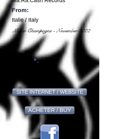
Ma.Ra.Cash Records
From:
Italie / Italy
Mario Champagne - November 2022
8,9
SITE INTERNET / WEBSITE
ACHETER / BUY