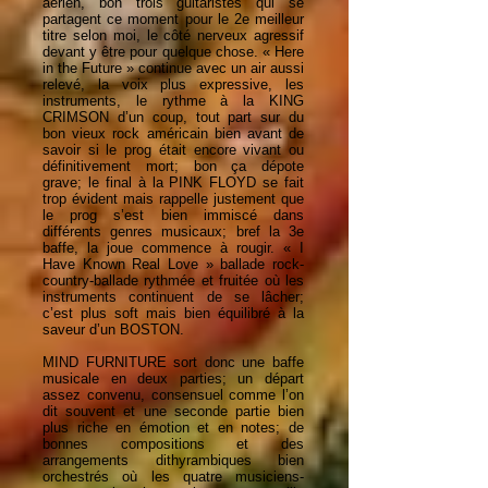
aérien, bon trois guitaristes qui se
partagent ce moment pour le 2e meilleur
titre selon moi, le côté nerveux agressif
devant y être pour quelque chose. « Here
in the Future » continue avec un air aussi
relevé, la voix plus expressive, les
instruments, le rythme à la KING
CRIMSON d’un coup, tout part sur du
bon vieux rock américain bien avant de
savoir si le prog était encore vivant ou
définitivement mort; bon ça dépote
grave; le final à la PINK FLOYD se fait
trop évident mais rappelle justement que
le prog s’est bien immiscé dans
différents genres musicaux; bref la 3e
baffe, la joue commence à rougir. « I
Have Known Real Love » ballade rock-
country-ballade rythmée et fruitée où les
instruments continuent de se lâcher;
c’est plus soft mais bien équilibré à la
saveur d’un BOSTON.
MIND FURNITURE sort donc une baffe
musicale en deux parties; un départ
assez convenu, consensuel comme l’on
dit souvent et une seconde partie bien
plus riche en émotion et en notes; de
bonnes compositions et des
arrangements dithyrambiques bien
orchestrés où les quatre musiciens-