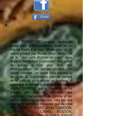
Share
MIND FURNITURE groupe américain
formé vers 1996 semblants avoir eu un
line-up fluide à ce jour. 15 années, un 2e
album produit par Musea tiens, tiens… et
un 3e ‘’Une carte illustrée du cœur’’ dans
le style fourre-tout Crossover! Des solos
de guitare à n’en plus finir, des
réminiscences de temps révolus. Un
album concept, un opéra rock comme lu
de ci, de là. Une histoire d'amour partant
de la solitude pour arriver au bonheur. A
noter que le batteur a joué quelque temps
sur METAPHOR, que la signature de ce
groupe part sur le Mellotron, les
nombreux changements de rythme et les
soli de différents guitaristes; cela fait une
plus belle définition musicale que de citer
YES, GENTLE GIANT, KING CRIMSON,
JETHRO TULL, CAMEL, BOSTON,
DIRE STRAITS, The FLOWER KINGS