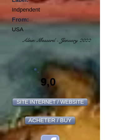
Label:
Indpendent
From:
USA
Alain Massard - January 2022
9,0
SITE INTERNET / WEBSITE
ACHETER / BUY