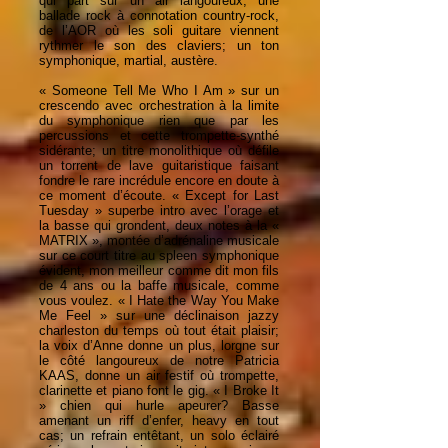
qui part sur un air langoureux, une
ballade rock à connotation country-rock,
de l’AOR où les soli guitare viennent
rythmer le son des claviers; un ton
symphonique, martial, austère.
« Someone Tell Me Who I Am » sur un
crescendo avec orchestration à la limite
du symphonique rien que par les
percussions et cette trompette-synthé
sidérante; un titre monolithique où défile
un torrent de lave guitaristique faisant
fondre le rare incrédule encore en doute à
ce moment d’écoute. « Except for Last
Tuesday » superbe intro avec l’orage et
la basse qui grondent, deux notes à la «
MATRIX », montée d’adrénaline musicale
sur ce court titre au spleen symphonique
évident, mon meilleur comme dit mon fils
de 4 ans ou la baffe musicale, comme
vous voulez. « I Hate the Way You Make
Me Feel » sur une déclinaison jazzy
charleston du temps où tout était plaisir;
la voix d’Anne donne un plus, lorgne sur
le côté langoureux de notre Patricia
KAAS, donne un air festif où trompette,
clarinette et piano font le gig. « I Broke It
» chien qui hurle apeurer? Basse
amenant un riff d’enfer, heavy en tout
cas; un refrain entêtant, un solo éclairé