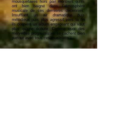
mousquetaires hors pair montrent qu’ils
ont bien baigné dans l’atmosphère
musicale de ces dernières décennies.
Insufflant un air dramatique puis
mélodieux puis plus agressif vers la fin
ils donnent un album engageant qui vaut
plus qu’une écoute. Comme quoi des
merveilles progressistes se cachent bien
partout avec tous ces musiciens.
Google Translate Link
PISTES / TRACKS
1. Ride by Myself (7:04)
2. Underneath the World (6:01)
3. Take Out an Ad (5:46)
4. Now That the Rush Has Come (8:49)
5. Can't Find My Heart (7:30)
6. Someone Tell Me Who I Am (7:32)
7. Except for Last Tuesday (4:24)
8. I Hate the Way You Make Me Feel
(3:51)