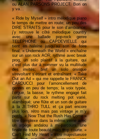
ou ALAN PARSONS PROJECT. Bon on
y va…
« Ride by Myself » intro mélodique piano
le temps de mettre en route; un peu des
DIRE STRAITS pour le son d’ambiance;
j’y retrouve le côté mélodique country
avec une ballade pop-rock genre
TELEPHONE ou CAPDEVIELLE qui
tient en haleine jusqu’au son de foire
final. « Underneath the World » enchaîne
sur un son rock AOR, rythmé avec break
prog, un solo plaintif à la guitare, qui
c’est plus dur à nommer vu la multitude
des invités; bref un solo onirique
virevoltant s’étirant et entraînant. « Take
Out an Ad » qui me rappelle le FRANCK
CARDUCCI pour l’amoncellement de
genres en peu de temps; la voix typée,
l’orgue, la basse, le rythme engagé fait
partir sur du rock melting pot varié,
alambiqué; une flûte et un son de guitare
à la JETHRO TULL et ça part encore
plus loin, rétro mais pas vintage je m’y
perds. « Now That the Rush Has Come »
titre complexe dans la même veine avec
un arpège andalou à mi-parcours, une
finale de toute beauté mais trop courte. «
Can't Find My Heart » intro majestueuse