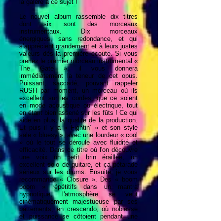
la galère à ce sujet !
Le nouvel album rassemble dix titres
dont six sont des morceaux
instrumentaux. Dix morceaux
énergiques, sans redondance, et qui
s’apprécient grandement et à leurs justes
valeurs dès la première écoute. Si vous
prenez le premier morceau instrumental «
The Gate », il vous donnera
immédiatement la teneur de cet opus.
Puissant, saccadé, pouvant rappeler
RUSH par moment, un morceau où ils
excellent sur les cordes, que ce soient
en mode acoustique ou électrique, tout
en étant bien assené sur les fûts ! Ce qui
aide en plus, la qualité de la production.
Et puis il y a « Fightin’ » et son style
sale « bluesy », avec une lourdeur « cool
» où le tout se déroule avec fluidité et
efficacité. Dans ce titre où l'on découvre
une voix un petit brin éraillée, un
excellent solo de guitare, et ça pétarade
sérieux sur les drums. Ensuite, je vous
recommande « Closure ». Des « boom
boom » répétitifs dans un mantra
hypnotique, l'atmosphère se veut
cinématiquement majestueuse par ses
battements, en crescendo, où noblesse
et puissance se côtoient pendant une