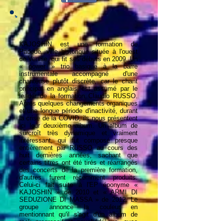
KAJOSHIN est une formation de
Padoue, ville historique située à l'ouest
de Venise, qui fit ses débuts en 2009. Un
« power » trio basique à la barre
instrumentale accompagné d'une
chanteuse plutôt discrète, car le chant
principal en anglais est assumé par le
leader de la formation Claudio RUSSO.
Après quelques changements organiques
et une longue période d'inactivité, durant
la crise de la COVID, ils nous présentent
ici leur deuxième album. Un album de
surcroît très dynamique et vraiment
intéressant, qui fut composé presque
entièrement par RUSSO au cours des
huit dernières années, sachant que
certains titres ont été tirés et réarrangés
des concerts de la première formation,
d'autres furent récemment produits.
Celui-ci fait suite à l'EP éponyme «
KAJOSHIN » de 2010 et « ARMI DI
SEDUZIONE DI MASSA » de 2012. Le
groupe annonce la couleur en
mentionnant qu'il s'agit d'un album de