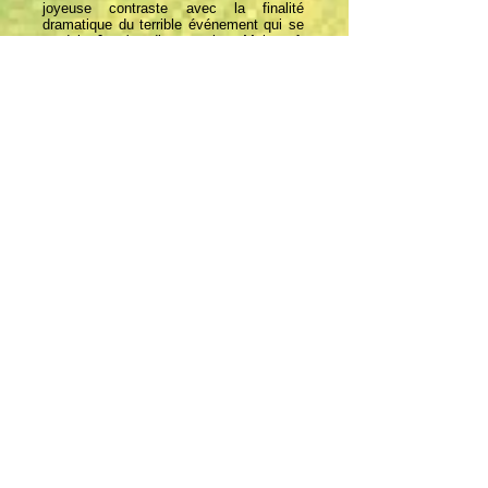
joyeuse contraste avec la finalité
dramatique du terrible événement qui se
produit. Je n'en dis pas plus. Mais ouf,
cela secoue lorsqu’on comprend !
Globalement, très bien cet ensemble de
plages, et RUSSO et son équipe nous
livrent là un album dont ils peuvent être
très fiers. C'est très bien conçu, on sent
qu'il y a eu de l’investissement en temps
au niveau de la composition, même s'il
n'y a rien de révolutionnaire au niveau du
style, mais grâce à son panache, il
procure du plaisir, car c'est percutant,
nerveux, et judicieusement bricolé dans
l'assemblage des pièces instrumentales,
avec des sonorités connues, mais quand
elles sont placées à la bonne place, et
dans le bon ordre, le rendu est
mélodieux, doux à l'oreille, et veux , veux
pas, c'est cela qui fait qu'on a le goût de
réécouter un album ! Mission accomplie
pour KAJOSHIN! Titres préférés : « The
Gate », « Closure », « Chrysalis » et «
An End is a New Start ». Bonne écoute !