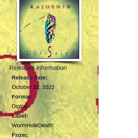
Releases information
Release date:
October 22, 2022
Format:
Digital
Label:
WormHoleDeath
From: