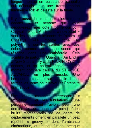
longue montée en puissance tranquille
qui débouche sur une transformation
lumineuse folk et céleste sur la finale.
Il y a aussi des morceaux plus « rentre
dedans » et nerveux que vous
découvrirez, mais coté Prog, le combo «
Chrysalis » et « An End is a new Start »
sont les points culminants de l'album. «
Chrisalys »se montre riche en
polyrythmie sur les cordes avec des
échos, comme un tissage sonore qui
résonne dans une cathédrale. Cela
scintille de partout. ! Quant à « An End is
a New Start », il y a du PINK FLOYD là-
dedans, et on pourrait également par
moment comparé cela à du STRANGE
ADVANCE en plus musclé. Une
berceuse puissante sur laquelle il faut
fermer les yeux pour savourer l'intensité
dramatique.
Une autre morceau intéressant, «
Implosion » où les tribulations d'une
personne prenant l'avion pour une
dernière fois (je souligne ce point) où les
bruits représentatifs de ce genre de
déplacements ornent en parallèle un beat
répétitif « groovy » dont l'ambiance
cinématique, et un peu fusion, presque