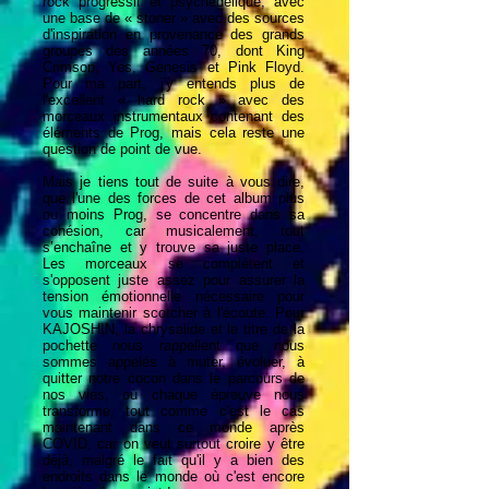
rock progressif et psychédélique, avec
une base de « stoner » avec des sources
d'inspiration en provenance des grands
groupes des années 70, dont King
Crimson, Yes, Genesis et Pink Floyd.
Pour ma part, j'y entends plus de
l'excellent « hard rock » avec des
morceaux instrumentaux contenant des
éléments de Prog, mais cela reste une
question de point de vue.
Mais je tiens tout de suite à vous dire,
que l'une des forces de cet album plus
ou moins Prog, se concentre dans sa
cohésion, car musicalement, tout
s’enchaîne et y trouve sa juste place.
Les morceaux se complètent et
s'opposent juste assez pour assurer la
tension émotionnelle nécessaire pour
vous maintenir scotcher à l'écoute. Pour
KAJOSHIN, la chrysalide et le titre de la
pochette nous rappellent que nous
sommes appelés à muter, évoluer, à
quitter notre cocon dans le parcours de
nos vies, où chaque épreuve nous
transforme, tout comme c'est le cas
maintenant dans ce monde après
COVID, car on veut surtout croire y être
déjà, malgré le fait qu'il y a bien des
endroits dans le monde où c'est encore