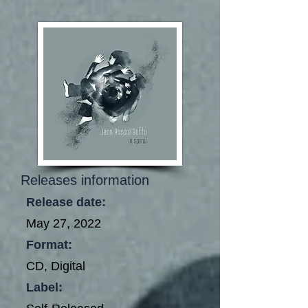
Releases information
Release date:
May 27, 2022
Format:
CD, Digital
Label: