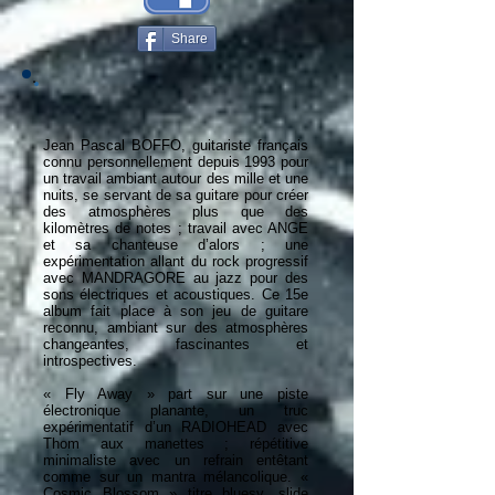
Share
Jean Pascal BOFFO, guitariste français
connu personnellement depuis 1993 pour
un travail ambiant autour des mille et une
nuits, se servant de sa guitare pour créer
des atmosphères plus que des
kilomètres de notes ; travail avec ANGE
et sa chanteuse d’alors ; une
expérimentation allant du rock progressif
avec MANDRAGORE au jazz pour des
sons électriques et acoustiques. Ce 15e
album fait place à son jeu de guitare
reconnu, ambiant sur des atmosphères
changeantes, fascinantes et
introspectives.
« Fly Away » part sur une piste
électronique planante, un truc
expérimentatif d’un RADIOHEAD avec
Thom aux manettes ; répétitive
minimaliste avec un refrain entêtant
comme sur un mantra mélancolique. «
Cosmic Blossom » titre bluesy, slide