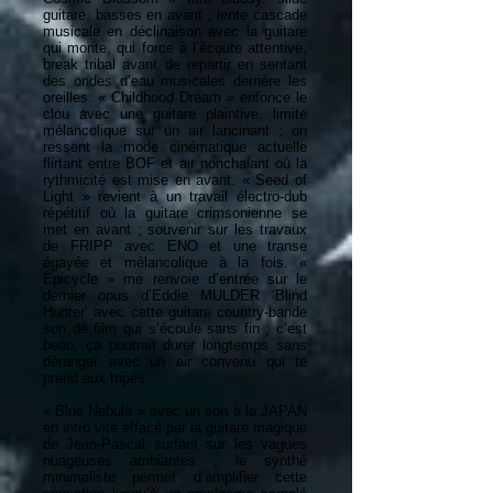
guitare, basses en avant ; lente cascade
musicale en déclinaison avec la guitare
qui monte, qui force à l’écoute attentive,
break tribal avant de repartir en sentant
des ondes d’eau musicales derrière les
oreilles. « Childhood Dream » enfonce le
clou avec une guitare plaintive, limite
mélancolique sur un air lancinant ; on
ressent la mode cinématique actuelle
flirtant entre BOF et air nonchalant où la
rythmicité est mise en avant. « Seed of
Light » revient à un travail électro-dub
répétitif où la guitare crimsonienne se
met en avant ; souvenir sur les travaux
de FRIPP avec ENO et une transe
égayée et mélancolique à la fois. «
Epicycle » me renvoie d’entrée sur le
dernier opus d’Eddie MULDER ‘Blind
Hunter’ avec cette guitare country-bande
son de film qui s’écoule sans fin ; c’est
beau, ça pourrait durer longtemps sans
déranger avec un air convenu qui te
prend aux tripes.
« Blue Nebula » avec un son à la JAPAN
en intro vite effacé par la guitare magique
de Jean-Pascal surfant sur les vagues
nuageuses ambiantes ; le synthé
minimaliste permet d’amplifier cette