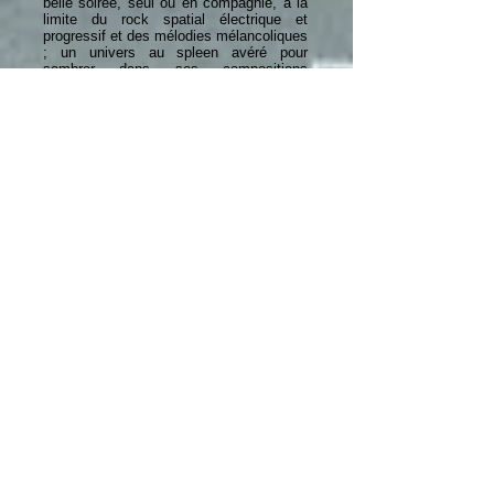
belle soirée, seul ou en compagnie, à la
limite du rock spatial électrique et
progressif et des mélodies mélancoliques
; un univers au spleen avéré pour
sombrer dans ses compositions
méditatives. Cet album est une invitation
à se laisser aller à écouter.
Google Translate Link
PISTES / TRACKS
1. Fly Away (4:13)
2. Cosmic Blossom (4:05)
3. Childhood Dream (3:48)
4. Seed of Light (4:00)
5. Epicycle (5:04)
6. Blue Nebula (4:21)
7. Inner World (4:12)
8. Connection Breakdown (4:41)
9. Space Time (4:24)
10. Night Sky (5:16)