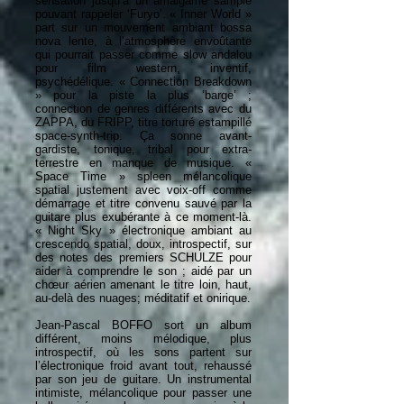
sensation jusqu’à un amalgame samplé
pouvant rappeler ‘Furyo’. « Inner World »
part sur un mouvement ambiant bossa
nova lente, à l’atmosphère envoûtante
qui pourrait passer comme slow andalou
pour film western, inventif,
psychédélique. « Connection Breakdown
» pour la piste la plus ‘barge’ ;
connection de genres différents avec du
ZAPPA, du FRIPP, titre torturé estampillé
space-synth-trip. Ça sonne avant-
gardiste, tonique, tribal pour extra-
terrestre en manque de musique. «
Space Time » spleen mélancolique
spatial justement avec voix-off comme
démarrage et titre convenu sauvé par la
guitare plus exubérante à ce moment-là.
« Night Sky » électronique ambiant au
crescendo spatial, doux, introspectif, sur
des notes des premiers SCHULZE pour
aider à comprendre le son ; aidé par un
chœur aérien amenant le titre loin, haut,
au-delà des nuages; méditatif et onirique.
Jean-Pascal BOFFO sort un album
différent, moins mélodique, plus
introspectif, où les sons partent sur
l’électronique froid avant tout, rehaussé
par son jeu de guitare. Un instrumental
intimiste, mélancolique pour passer une