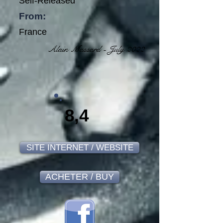
Self-Released
From:
France
Alain Massard - July 2022
8,4
SITE INTERNET / WEBSITE
ACHETER / BUY