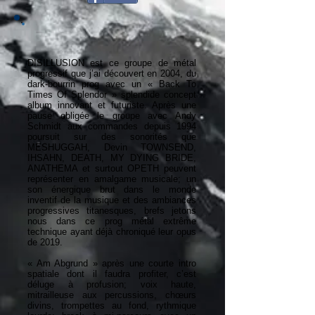
DISILLUSION est ce groupe de métal
progressif que j’ai découvert en 2004, du
dark-bourrin prog avec un « Back To
Times Of Splendor » splendide concept
album innovant et futuriste. Après une
pause obligée le groupe avec Andy
Schmidt aux commandes depuis 1994
poursuit sur des sonorités que
MESHUGGAH, Devin TOWNSEND,
IHSAHN, DEATH, MY DYING BRIDE,
ANATHEMA et surtout OPETH peuvent
représenter en amalgame musicale; un
son énergique brut dans le monde
inventif de la musique et des ambiances
progressives titanesques, brefs jetons
nous dans ce prog métal extrême
technique ayant déjà chroniqué leur opus
de 2019.
« Am Abgrund » après une courte intro
spatiale dont il faudra profiter, c’est
déluge à profusion; voix haute,
mitrailleuse aux percussions, chœurs
divins, trompettes au fond, rythmique