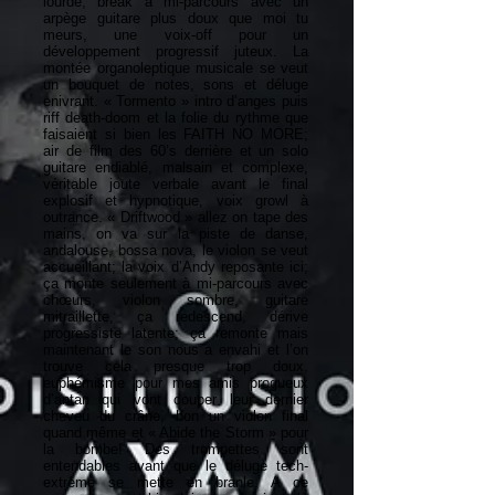
lourde; break à mi-parcours avec un
arpège guitare plus doux que moi tu
meurs, une voix-off pour un
développement progressif juteux. La
montée organoleptique musicale se veut
un bouquet de notes, sons et déluge
enivrant. « Tormento » intro d’anges puis
riff death-doom et la folie du rythme que
faisaient si bien les FAITH NO MORE;
air de film des 60’s derrière et un solo
guitare endiablé, malsain et complexe,
véritable joute verbale avant le final
explosif et hypnotique, voix growl à
outrance. « Driftwood » allez on tape des
mains, on va sur la piste de danse,
andalouse, bossa nova, le violon se veut
accueillant; la voix d’Andy reposante ici;
ça monte seulement à mi-parcours avec
chœurs, violon sombre, guitare
mitraillette, ça redescend, dérive
progressiste latente; ça remonte mais
maintenant le son nous a envahi et l’on
trouve cela presque trop doux,
euphémisme pour mes amis progueux
d’antan qui vont couper leur dernier
cheveu du crâne, bon un violon final
quand même et « Abide the Storm » pour
la bombe! Des trompettes sont
entendables avant que le déluge tech-
extrême se mette en branle. A ce