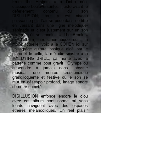
From the Embers » à l’intro néo-
classique bouleversante… juste avant le
déferlement contenu du son
DISILLUSION; tout y est niveau
puissance puis l’air se pose dans ce titre
en versant dans une ligne mélodique-
sérénade et c’est justement sur un son
spleen qu’il se conclut. « The Brook »
clôt l’album; intro cinématique, oui… la
mode actuelle; voix à la COHEN ici sur
un arpège guitare basique aidé par le
piano et le cello; la mélodie sinistre à la
MY DYING BRIDE, ça monte avec la
batterie comme pour gravir l’Olympe ou
descendre à jamais dans l’abysse
musical; une montée crescendique
grandiloquente et festive où le son se
mut en désespoir profond, image sonore
de notre société.
DISILLUSION enfonce encore le clou
avec cet album hors norme où sons
lourds naviguent avec des espaces
éthérés mélancoliques. Un réel plaisir
enchevêtré de passages prog et
d’instants acoustiques détonants; une
multicouche de sons produite par Jens
BOGREN (OPETH, KATATONIA)
proposant un voyage intérieur violent et
varié dans le monde onirique et