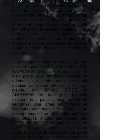
moment on est bien loin du prog jusqu’à
un break avec ces mêmes trompettes
plus douces; et là c’est merveilleux,
cinématique, ambiant; la trompette fait
son bœuf sinistre et glaçant à la fois; ça
tombe sur l’espace jazzy, sur un style
inimitable fait de rêveries mélancoliques
merveilleuses; le solo guitare nous
ramène à la réalité un temps puis Andy
enfonce le clou et nous laisse affronter la
tempête seul devant le maelstrom
naissant.
« Longhope » hang en avant, un peu
dans la lignée sombre d’un SOEN, d’un
KATATONIA avec la voix posée, le riff
bien placé pour imprimer mélodie et
efficacité; ça monte avant un break
soudain au spleen intense, à te faire
pleurer, MY DYING BRIDE et
ANATHEMA en fond puis la voix
explose; final piano ambiant durant 40
secondes pour créer le mystère et
l’enchaînement avec « Nine Days » au
concept singulier, un crescendo qui fleure
bon OPETH, encore des relents des
FAITH NO MORE, étrange et sublime
pour ces réminiscences. C’est latent
avant tout et la fin cataclysmique paraît
tout en douceur, saisissant, amenant «