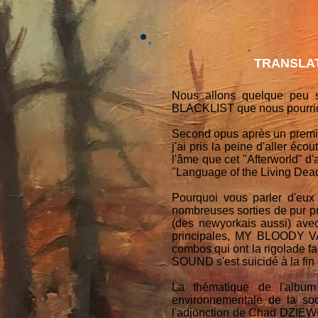
TRANSLAT
Nous allons quelque peu s
BLACKLIST que nous pourrion
Second opus après un premier
j'ai pris la peine d'aller é
l'âme que cet "Afterworld" d'
"Language of the Living Dead
Pourquoi vous parler d'eux 
nombreuses sorties de pur
(des newyorkais aussi) ave
principales, MY BLOODY
combos qui ont la rigolade f
SOUND s'est suicidé à la fin du
La thématique de l'album
environnementale de la soc
l'adjonction de Chad DZIEWIO