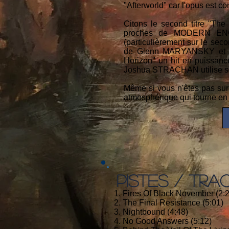
"Afterworld" car l'opus est 
Citons le second titre "Th
proches de MODERN ENGL
(particulièrement sur le sec
de Glenn MARYANSKY et des 
Horizon" un hit en puissance
Joshua STRACHAN utilise s
Même si vous n'êtes pas sur
atmosphérique qui tourne en
PISTES / TRA
1. Fires Of Black November (2:
2. The Final Resistance (5:01)
3. Nightbound (4:48)
4. No Good Answers (5:12)