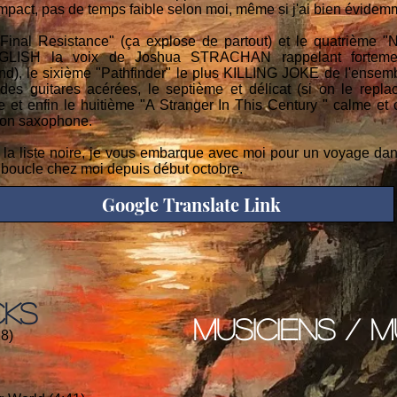
compact, pas de temps faible selon moi, même si j'ai bien évide
e Final Resistance" (ça explose de partout) et le quatrième
ISH la voix de Joshua STRACHAN rappelant forteme
ond), le sixième "Pathfinder" le plus KILLING JOKE de l'ensem
guitares acérées, le septième et délicat (si on le replace
 et enfin le huitième "A Stranger In This Century " calme et 
on saxophone.
 la liste noire, je vous embarque avec moi pour un voyage dan
 boucle chez moi depuis début octobre.
Google Translate Link
CKS
musiciens / m
28)