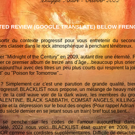
Philippe André - October 2022
ED REVIEW (GOOGLE TRANSLATE) BELOW FRENC
ortir du contexte progressif pour vous entretenir du sec
s classer dans le rock atmosphérique à penchant ténébreux.
 "Midnight of the Century" en 2009, autant dire une éternité. P
couter ce premier album de treize ans d’âge…beaucoup plus orie
aujourd'hui avec des titres un peu plus courts qui respirent la
" ou "Poison for Tomorrow"...
? Simplement car c'est une parution de grande qualité, bien
 progressif. BLACKLIST nous propose, un mélange de heavy 
c de la cold wave voir de la dark wave, les membres du gro
 VALENTINE, BLACK SABBATH, COMSAT ANGELS, KILLING
acile et la dépression sur le bout des ongles (Pour rappel Ad
 siècle dernier en se jetant sous un train) bref tout se tient...
 se penche sur les codes de l'amour aujourd'hui dans l
iété, 2022 nous voici...BLACKLIST était quatre en 2009, il
R comme six cordistes supplémentaires. Difficile de détacher u