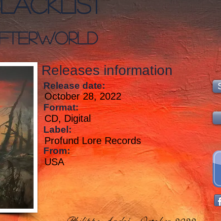
lacklist
fterworld
Releases information
Release date:
October 28, 2022
Format:
CD, Digital
Label:
Profund Lore Records
From:
USA