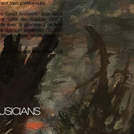
mment mes préférences.
 "No Good Answers" tous deux
nt celle de Robbie GREY
ble avec le drumming de folie
 dans le contexte) "Scarlet
crépusculaire, seule pièce où
s la pénombre d'un after rock
usicians