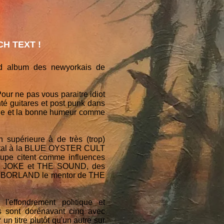
H TEXT !
ond album des newyorkais de
our ne pas vous paraitre idiot
nté guitares et post punk dans
 joie et la bonne humeur comme
 supérieure à de très (trop)
métal à la BLUE OYSTER CULT
upe citent comme influences
 JOKE et THE SOUND, des
rian BORLAND le mentor de THE
'effondrement politique et
s sont dorénavant cinq avec
n titre plutôt qu'un autre sur