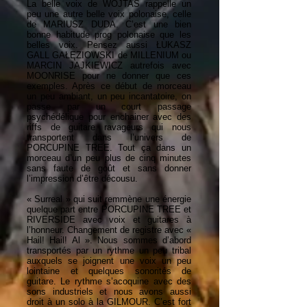
La belle voix de WOJTAS rappelle un
peu une autre belle voix polonaise, celle
de MARIUSZ DUDA. C’est une bien
bonne habitude prog polonaise que les
belles voix. Pensez aussi ŁUKASZ
GALL GAŁĘZIOWSKI de MILLENIUM ou
MARCIN JAJKIEWICZ autrefois avec
MOONRISE pour ne donner que ces
exemples. Après ce début de morceau
un peu ambiant, un peu incantatoire, on
passe par un court passage
psychédélique pour enchainer avec des
riffs de guitare ravageurs qui nous
transportent dans l’univers de
PORCUPINE TREE. Tout ça dans un
morceau d’un peu plus de cinq minutes
sans faute de goût et sans donner
l’impression d’être décousu.
« Surreal » qui suit remmène une énergie
quelque part entre PORCUPINE TREE et
RIVERSIDE avec voix et guitares à
l’honneur. Changement de registre avec «
Hail! Hail! Al ». Nous sommes d’abord
transportés par un rythme un peu tribal
auxquels se joignent une voix un peu
lointaine et quelques sonorités de
guitare. Le rythme s’acoquine avec des
sons industriels et nous avons aussi
droit à un solo à la GILMOUR. C’est fort