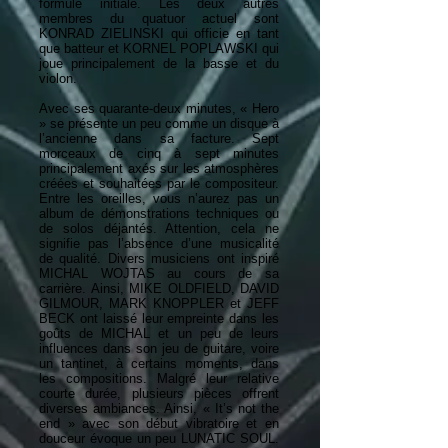
formule initiale. Les deux autres
membres du quatuor actuel sont
KONRAD ZIELINSKI qui officie en tant
que batteur et KORNEL POPLAWSKI qui
joue principalement de la basse et du
violon.
Avec ses quarante-deux minutes, « Hero
» se présente un peu comme un disque à
l’ancienne dans sa facture. Sept
morceaux de cinq à sept minutes
principalement axés sur les atmosphères
créées et souhaitées par le compositeur.
Entre les oreilles, vous n’aurez pas un
album de démonstrations techniques ou
de solos déjantés. Attention, cela ne
signifie pas l’absence d’une musicalité
de qualité. Divers musiciens ont inspiré
MICHAL WOJTAS au cours de sa
carrière. Ainsi, MIKE OLDFIELD, DAVID
GILMOUR, MARK KNOPPLER et JEFF
BECK ont laissé leur empreinte dans les
goûts de MICHAL et un peu de leurs
influences dans son jeu de guitare, voire
un tantinet, à certains moments, dans
les compositions. Malgré leur relative
courte durée, plusieurs pièces offrent
diverses ambiances. Ainsi, « It’s not the
end » avec son début vibratoire et en
douceur évoque un peu LUNATIC SOUL.