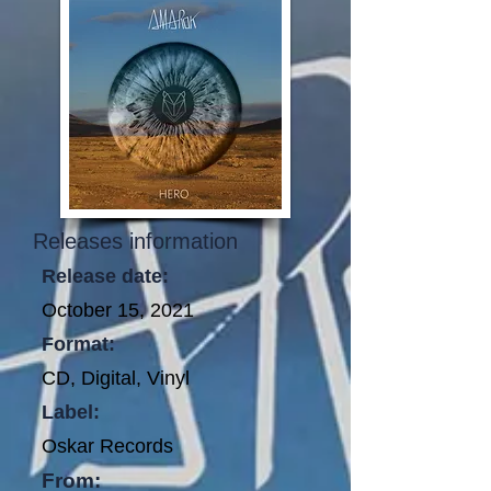
Releases information
Release date:
October 15, 2021
Format:
CD, Digital, Vinyl
Label:
Oskar Records
From: