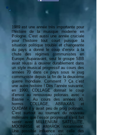
1989 est une année très importante pour
l’histoire de la musique moderne en
Pologne. C’est aussi une année cruciale
pour l’histoire tout court puisque la
situation politique trouble et changeante
du pays a donné le coup d’envoi à la
chute des régimes communistes en
Europe. Auparavant, seul le groupe SBB
avait réussi à œuvrer durablement dans
un style musical progressif au cours des
années 70 dans ce pays sous le joug
communiste depuis la fin de la deuxième
guerre mondiale. Comment ? Ça c’est
une autre histoire ! Dès l’année suivante,
en 1990, COLLAGE donnait le coup
d’envoi au renouveau polonais avec «
Basnie ». Au cours des années 90,
hormis COLLAGE, ABRAXAS et
QUIDAM il y avait peu de prog polonais.
C’est surtout au tournant du nouveau
millénaire que l’essor progressif s’est fait
sentir avec MILLENIUM, SATELLITE,
MOONRISE et AMAROK notamment.
Une possible influence est celle des