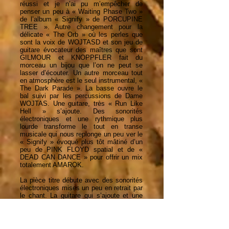
réussi et je n’ai pu m’empêcher de
penser un peu à « Waiting Phase Two »
de l’album « Signify » de PORCUPINE
TREE ». Autre changement pour la
délicate « The Orb » où les perles que
sont la voix de WOJTASD et son jeu de
guitare évocateur des maîtres que sont
GILMOUR et KNOPPFLER fait du
morceau un bijou que l’on ne peut se
lasser d’écouter. Un autre morceau tout
en atmosphère est le seul instrumental, «
The Dark Parade ». La basse ouvre le
bal suivi par les percussions de Dame
WOJTAS. Une guitare, très « Run Like
Hell » s’ajoute. Des sonorités
électroniques et une rythmique plus
lourde transforme le tout en transe
musicale qui nous replonge un peu ver le
« Signify » évoqué plus tôt mâtiné d’un
peu de PINK FLOYD spatial et de «
DEAD CAN DANCE » pour offrir un mix
totalement AMAROK.
La pièce titre débute avec des sonorités
électroniques mises un peu en retrait par
le chant. La guitare qui s’ajoute et une
rythmique lente mais ferme change le
ton. Un petit quelque chose de TEARS
FOR FEARS s’insinue par moment dans
le son. Une fois encore, les notes de