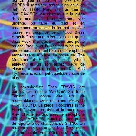
est au goût du jour et la voix d'Alex
CARPANI remplace assez bien celle de
John WETTON. Puis, c'est au tour de
Jon DAVISON de chanter sur la pièce
“Kiss and Fly”. Plus rythmée, voir
urgente, on tape du pied et en
redemande presque à la fin tant la pièce
passe en coup de vent. “God Bless
Amerika” est une pièce plus du genre
Jazz-Rock 'mainstream' avec une petite
touche Prog ici et là. Les petits bouts un
peu éthérés et le petit solo de saxophone
embellissent la pièce. La rockeuse “The
Mountain of Salt”, avec un rythme
enlevant et un son assez Retro de
claviers, a des airs de la pièce “Kiss And
Fly” mais avec un petit quelque chose de
plus.
Le saxophoniste Theo TRAVIS est
partout sur la pièce “We Can't Go Home
Tonight” et donne des airs de
ressemblances avec certaines pièces de
PINK FLOYD. La pièce “Footprints in the
Hearts”, avec son style et la façon dont
Alex chante en duo avec le saxophone
d'Andy JACKSON, aurait pu faire partie
du répertoire de chansons de STING. On
retourne au style un peu Jazz-Rock avec
l'instrumentale “Prime Numbers”: avec un