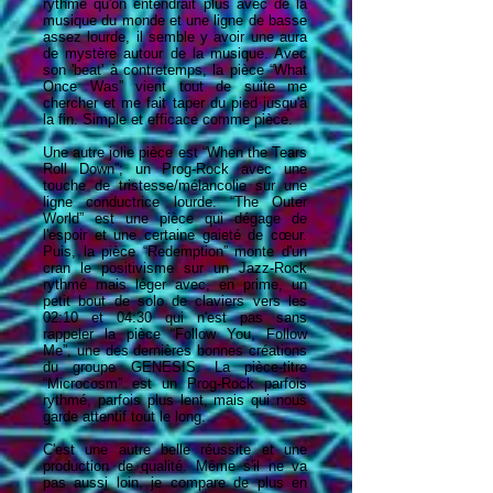
rythme qu'on entendrait plus avec de la
musique du monde et une ligne de basse
assez lourde, il semble y avoir une aura
de mystère autour de la musique. Avec
son 'beat' à contretemps, la pièce “What
Once Was” vient tout de suite me
chercher et me fait taper du pied jusqu'à
la fin. Simple et efficace comme pièce.
Une autre jolie pièce est “When the Tears
Roll Down”; un Prog-Rock avec une
touche de tristesse/mélancolie sur une
ligne conductrice lourde. “The Outer
World” est une pièce qui dégage de
l'espoir et une certaine gaieté de cœur.
Puis, la pièce “Redemption” monte d'un
cran le positivisme sur un Jazz-Rock
rythmé mais léger avec, en prime, un
petit bout de solo de claviers vers les
02:10 et 04:30 qui n'est pas sans
rappeler la pièce “Follow You, Follow
Me”, une des dernières bonnes créations
du groupe GENESIS. La pièce-titre
“Microcosm” est un Prog-Rock parfois
rythmé, parfois plus lent, mais qui nous
garde attentif tout le long.
C'est une autre belle réussite et une
production de qualité. Même s'il ne va
pas aussi loin, je compare de plus en