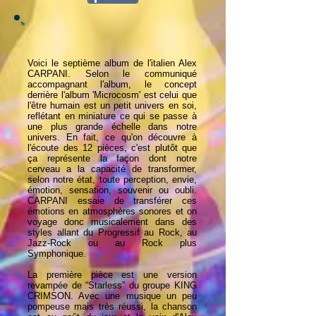
Voici le septième album de l'italien Alex
CARPANI. Selon le communiqué
accompagnant l'album, le concept
derrière l'album 'Microcosm' est celui que
l'être humain est un petit univers en soi,
reflétant en miniature ce qui se passe à
une plus grande échelle dans notre
univers. En fait, ce qu'on découvre à
l'écoute des 12 pièces, c'est plutôt que
ça représente la façon dont notre
cerveau a la capacité de transformer,
selon notre état, toute perception, envie,
émotion, sensation, souvenir ou oubli.
CARPANI essaie de transférer ces
émotions en atmosphères sonores et on
voyage donc musicalement dans des
styles allant du Progressif au Rock, au
Jazz-Rock ou au Rock plus
Symphonique.
La première pièce est une version
revampée de “Starless” du groupe KING
CRIMSON. Avec une musique un peu
pompeuse mais très réussi, la chanson