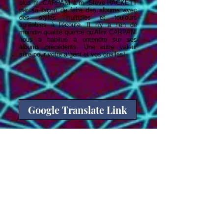
plus m. CARPANI à m. Steve HACKETT
par sa façon de faire des albums avec
des styles multiples et toujours
agréables à l'écoute. Il n'y a rien de
moindre qualité que ce qu'Alex CARPANI
nous a habitué à entendre sur ses
albums précédents. Une autre valeur
sûre pour votre argent et vos oreilles!
Google Translate Link
PISTES / TRACKS
01-Starless (4:49)
02-Kiss and Fly (4:31)
03-God Bless Amerika (4:09)
04-The Mountain of Salt (4:19)
05-We Can't Go Home Tonight (5:29)
06-Footprints in the Hearts (4:22)
07-Prime Numbers (5:25)
08-What Once Was (4:33)