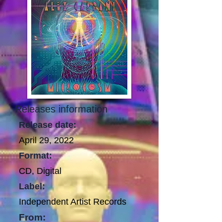
Releases information
Release date:
April 29, 2022
Format:
CD, Digital
Label:
Independent Artist Records
From: