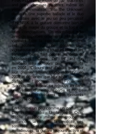
PINK FLOYD. D’entrée de jeu ‘Machines
and Men’ demeure puissant même en
version minimaliste. ‘Into the Unknown’
demeure une superbe ballade et le duo
de guitare avec le jeu un peu percussif
d’HENRIK à la guitare démontre bien le
genre de magie du groupe et la force de
leurs compositions. Un magnifique solo
avec de superbes ornements à la guitare
viennent faire la conclusion. ‘Sunsets’
est soutenu par une guitare plus
vigoureuse et captive toujours bien et les
sonorités blues font penser au delta du
Mississippi. ‘Come On In’ est un
morceau issu de leurs premiers efforts
en 2004. ‘Colours’ est d’abord paru sur
leur premier album studio ‘Identity’ en
2009 et démontre que leur style demeure
parfaitement reconnaissable. Finalement
‘Sounds That I Hear’ se retrouve ici dans
une version d’une seule partie et montre
que les talents étaient bien présents
depuis le début.
En somme un peu comme un parfum ‘A
Day in the Studio - Unplugged In Oslo’
distille l’essence même du groupe: la
mélancolie, la mélopée, la simplicité, ces
sonorités glissantes et ces boucles
mélodieuses, la guitare toujours active et