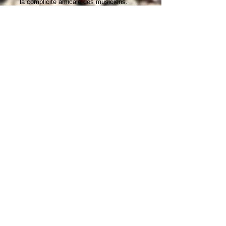
la complicité amicale des musiciens.
Sûrement pas un classique mais un bel
album relaxant qui se déguste comme un
whisky rare et qui montre que la musique
progressive peut exister sans mellotron!
Google Translate Link
PISTES / TRACKS
1. Machines and Men (7:07)
2. Into the Unknown (6:32)
3. Sunsets (5:36)
4. Come On In (4:01)
5. Colours (7:52)
6. Sounds That I Hear (6:22)
musiciens /
musicians
Asle Tostrup: Lead vocals, keyboards,