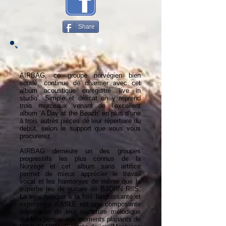
Share
AIRBAG, ce groupe norvégien bien
soudé, continue de charmer avec cet
album acoustique enregistré ‘live in
studio’. Simple et délicat on y reprend
trois morceaux venant de l’excellent
album ‘A Day at the Beach’ en plus d’une
à trois autres pièces de leur répertoire du
début, selon le support que vous vous
procurerez.
AIRBAG demeure un des groupes
progressifs les plus connus de la
Norvège et cet album sans artifice
permet de mieux apprécier le travail
vocal et les harmonies de même que le
superbe jeu de guitare de BJORN RIIS.
La voix typique à la fois languissante et
expressive d’ASLE est une composante
importante de leur signature mélodique
qui fera penser aux moments planants de