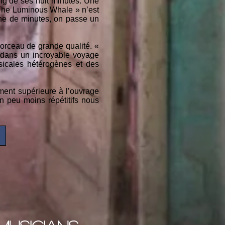
ng de ses huit minutes. Une
 The Luminous Whale » n’est
ine de minutes, on passe un
morceau de grande qualité. «
 dans un incroyable voyage
sicales hétérogènes et des
vement supérieure à l’ouvrage
n peu moins répétitifs nous