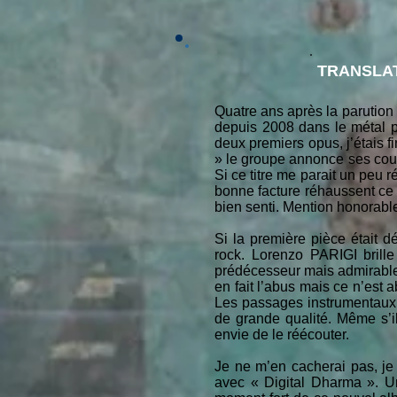
TRANSLAT
Quatre ans après la parution 
depuis 2008 dans le métal pr
deux premiers opus, j’étais f
» le groupe annonce ses cou
Si ce titre me parait un peu 
bonne facture réhaussent ce 
bien senti. Mention honorable 
Si la première pièce était d
rock. Lorenzo PARIGI brill
prédécesseur mais admirablem
en fait l’abus mais ce n’est 
Les passages instrumentaux 
de grande qualité. Même s’il
envie de le réécouter.
Je ne m’en cacherai pas, je 
avec « Digital Dharma ». Un