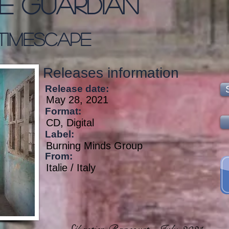
e Guardian
Timescape
Releases information
Release date:
May 28, 2021
Format:
CD, Digital
Label:
Burning Minds Group
From:
Italie / Italy