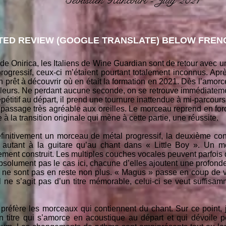
Sébastien Rancourt - July 2021
ED REVIEW (GOOGLE TRANSLATE) BELOW FRENC
de Onirica, les Italiens de Wine Guardian sont de retour avec u
ogressif, ceux-ci m’étaient pourtant totalement inconnus. Apr
in prêt à découvrir où en était la formation en 2021. Dès l’amo
leurs. Ne perdant aucune seconde, on se retrouve immédiatem
répétitif au départ, il prend une tournure inattendue à mi-parco
passage très agréable aux oreilles. Le morceau reprend en for
à la transition originale qui mène à cette partie, une réussite.
éfinitivement un morceau de métal progressif, la deuxième con
e autant à la guitare qu’au chant dans « Little Boy ». Un 
ent construit. Les multiples couches vocales peuvent parfois 
absolument pas le cas ici, chacune d’elles ajoutent une profond
ne sont pas en reste non plus. « Magus » passe en coup de v
 ne s’agit pas d’un titre mémorable, celui-ci se veut suffisam
préfère les morceaux qui contiennent du chant. Sur ce point, 
 titre qui s’amorce en acoustique au départ et qui dévoile 