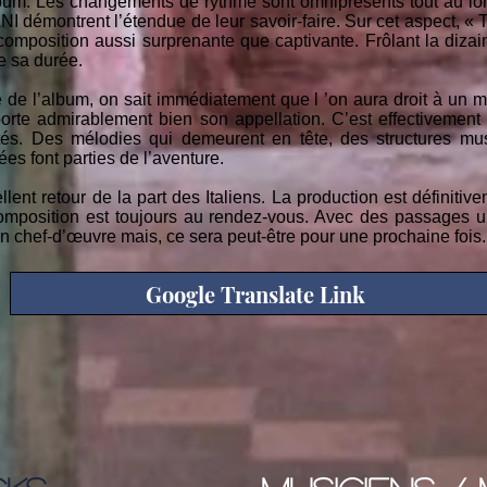
bum. Les changements de rythme sont omniprésents tout au lo
 démontrent l’étendue de leur savoir-faire. Sur cet aspect, «
composition aussi surprenante que captivante. Frôlant la diza
e sa durée.
ve de l’album, on sait immédiatement que l ’on aura droit à un 
rte admirablement bien son appellation. C’est effectivement
s. Des mélodies qui demeurent en tête, des structures mu
ées font parties de l’aventure.
lent retour de la part des Italiens. La production est définiti
composition est toujours au rendez-vous. Avec des passages u
n chef-d’œuvre mais, ce sera peut-être pour une prochaine fois.
Google Translate Link