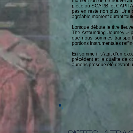
moment fort de ce nouvel al
pièce où SGARBI et CAPITANI
pas en reste non plus. Une 
agréable moment durant tout
Lorsque débute le titre fleu
The Astounding Journey » po
que nous sommes transporté
portions instrumentales raffin
En somme il s’agit d’un excel
précédent et la qualité de 
aurions presque été devant u