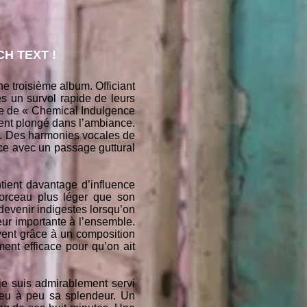
H TEXT !
ne troisième album. Officiant
ès un survol rapide de leurs
rce de « Chemical Indulgence
ent plongé dans l’ambiance.
urs. Des harmonies vocales de
ce avec un passage guttural
tient davantage d’influence
morceau plus léger que son
devenir indigestes lorsqu’on
eur importante à l’ensemble.
ent grâce à un composition
ment efficace pour qu’on ait
je suis admirablement servi
peu à peu sa splendeur. Un