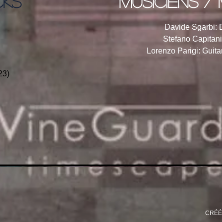
CKS
musiciens / 
Davide Sgarbi:
Stefano Capitani
Lorenzo Parigi: Guita
23)
CRÉÉ 