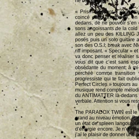
ne compte plus.
« Prism Descent » et l’enta
coincé dans un prisme, en 
dedans, de ne pouvoir s’en 
sons angoissants de la cold
allez un peu des KILLING J
posés puis un solo guitare a
son des O.S.I; break avec Ni
riff imposant. « Specular » et
va donc penser et réaliser 
vous dit que c’est sans espo
obsédante du moment; à mi-pa
perchée comme transition 
progressiste qui te fait oubl
Perfect Circles » toujours a
musique rend compte mélodiq
du ANTIMATTER là-dedans pou
verbale. Attention si vous re
The PARADOX TWIN est le nou
grand au niveau émotion. Pa
un état de spleen langoureux
d’énergie encore. Je n’en di
j’ai le plaisir de donner une