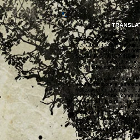
TRANSLAT
PARADOX TWIN est ce jeune g
Cet album retrace l’histoir
s’essayant à vivre dans n
SMASHING PUMPKINS ont été l
puissance intimiste; l’asso
alors sur les sons post-rock.
« Paradigm » intro planant
voyage intimiste et atmosph
Vortex » et un des radio ‘’e
qu’est-ce qu’ils me manquent 
entêtant à la fois pour un cr
une accroche acoustique avec 
suintante d’émotion, un ch
monde. « I Am Me I Am Free » 
fois Daniel GILDENLÖW pour
couche pendant que les no
REVOLUTION acoquinés et cette