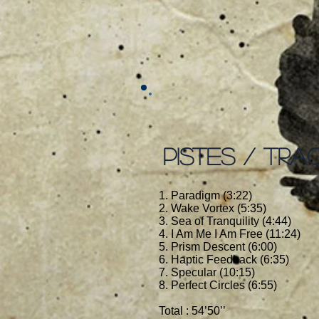
PISTES / TRA
1. Paradigm (3:22)
2. Wake Vortex (5:35)
3. Sea of Tranquility (4:44)
4. I Am Me I Am Free (11:24)
5. Prism Descent (6:00)
6. Haptic Feedback (6:35)
7. Specular (10:15)
8. Perfect Circles (6:55)
Total : 54’50’’