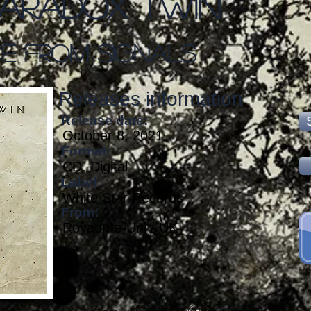
Paradox Twin
ce From Signals
Releases information
Release date:
October 8, 2021
Format:
CD, Digital
Label:
White Star Records
From:
Royaume-Uni / UK