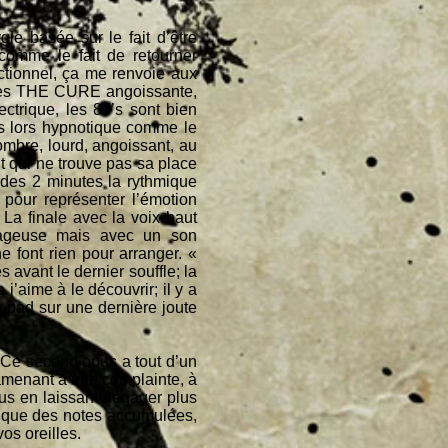
ie basée sur le fait d’être
comme le fait de retourner
ctionnel, ça me renvoie aux
 des THE CURE angoissante,
trique, les 80’s sont bien
ès lors hypnotique comme le
ombre, lourd, angoissant, au
ant qui ne trouve pas sa place
 des 2 minutes la rythmique
e pour représenter l’émotion
La finale avec la voix haut
avageuse mais avec un son
ne font rien pour arranger. «
avant le dernier souffle; la
aime à le découvrir; il y a
pad sur une dernière joute
 Ce second opus a tout d’un
amenant à une complainte, à
lus en laissant dégager plus
se que des notes accumulées,
os oreilles.