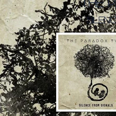
The 
Silen