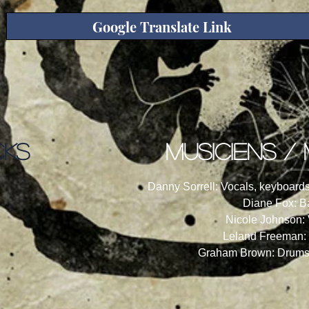
Google Translate Link
CKS
musiciens / 
Danny Sorrell: Vocals, keyboards
Diane Fox: B
Nicole Johnson:
Leland Freeman: 
Graham Brown: Drums,