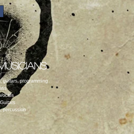
musicians
, guitars, programming
ass
 Vocals
Guitars
 percussion