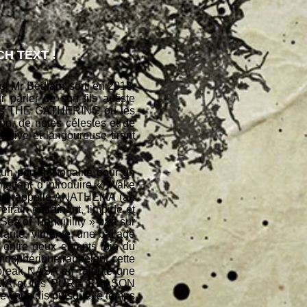
H TEXT !
f Mr Bedlam' sorti en 2018.
 parler de son fils autiste
 les THE GATHERING ou les
n, de notes célestes et de
ssive et langoureuse tirant
un peu de tonalité pour un
mettant d’introduire « Wake
qui me rappelle ANATHEMA (ah
frain entraînant, limpide et
Sea of Tranquility » part sur
lante, vibrante, une ballade
entre deux enfants loin du
atmosphérique rappelant cette
 break NASA en rajoute une
ATHEMA et les PURE REASON
je vous dis puisque le temps