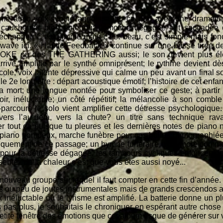
me atmo voix-synthé angoissante, ça part avec une dramaturg
cauchemar bien entendu; l’émotion dégagée fait saccadée 
échapper. C’est simple mais c’est beau, c’est simple mais fon
 wave ici. « Haptic Feedback » continue sur une basse tirée
OKE ou des THE GATHERING aussi; le son devient plus élec
rrive amplifié par le synthé omniprésent; le rythme devient d
cole, voix latente dépressive qui calme un peu avant un final s
 le 2e long titre : départ acoustique émotif; l’histoire de cet enf
sa mort; une longue montée pour symboliser ce geste; à partir
ir, inéluctable; un côté répétitif, la mélancolie à son combl
rcours le solo vient amplifier cette détresse psychologique. 
vers l’au-delà, vers la chute? un titre sans technique r
ier tout ça puisque tu pleures et les dernières notes de piano 
u piano pompeux, marche funèbre pour ces bulles photographiées 
uement de ce passage; un hymne funéraire, l’oxymore comme j’
r la détresse dégagée, les tambours cycliques enfoncent le 
ssentez de la chaleur c’est que vous êtes aussi noyé...
veau groupe sur lequel il faut compter en cette fin d’année.
s ou peu de joutes instrumentales mais de grands crescendos 
 inéluctable où le lyrisme est amplifié. La batterie donne un p
s pas plus, je souhaitais le chroniquer en espérant autre cho
 petite fenêtre des émotions que cet album risque de générer sur v