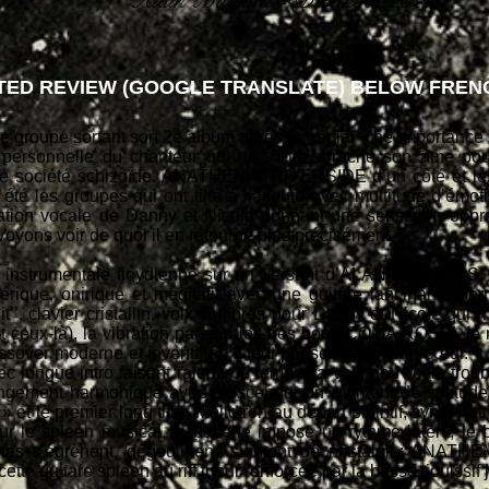
Alain Massard - December 2021
ED REVIEW (GOOGLE TRANSLATE) BELOW FRENC
roupe sortant son 2e album après le génial 'The Importance o
e personnelle du chanteur qui dit s’être arraché son âme pour
otre société schizoïde. ANATHEMA, RIVERSIDE d’un côté et
es groupes qui ont tilté à l’écoute avec multitude d’émotio
ciation vocale de Danny et Nicole donnant une sensation oppre
 Voyons voir de quoi il en retourne plus précisément.
e instrumentale floydienne sur un versant d’ALAN PARSONS, 
érique, onirique et méditatif avec une guitare lancinante per
dit’’, clavier cristallin, voix sombres pour Danny et Nicole 
ceux-là), la vibration part sur les très bons COMA ROSSI, le re
ossover moderne et inventif où il faut penser avec votre cœur. « 
longue intro faisant ralentir le temps; la voix de Nicole troub
angement harmonique avec crescendo; un moment de solitude 
et le premier long titre, Mellotron au départ plaintif, synthé 
 le spleen musical, la batterie impose un rythme latent; le
tes s’égrènent, dégoulinent, suintent de nostalgie; AN
 guitare spleen au riff tueur renforcée par la basse, jouissif 