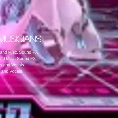
musicians
, and Misc. Sound FX
 and Misc. Sound FX
s and Vocals
 and Vocals