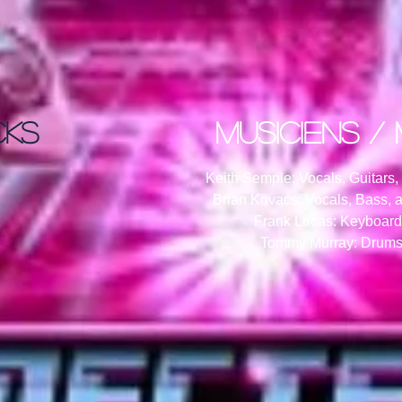
CKS
musiciens / 
Keith Semple: Vocals, Guitars
Brian Kovacs: Vocals, Bass,
Frank Lucas: Keyboard
Tommy Murray: Drums