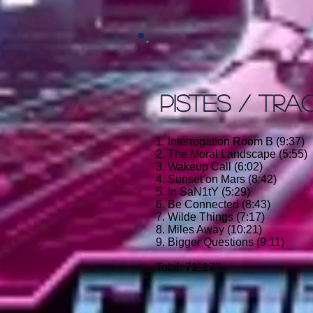
PISTES / TRA
1. Interrogation Room B (9:37)
2. The Moral Landscape (5:55)
3. Wakeup Call (6:02)
4. Sunset on Mars (8:42)
5. In SaN1tY (5:29)
6. Be Connected (8:43)
7. Wilde Things (7:17)
8. Miles Away (10:21)
9. Bigger Questions (9:11)
Total: 71’ 17’’