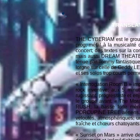
TRANSLAT
THE CYBERIAM est le groupe 
prog, métal à la musicalité
concert; des textes sur la 
mais aussi DREAM THEATER,
tenue par Tommy fantastiqu
lorgne sur celle de Geddy LE
et ses solos trop courts perm
« Interrogation Room B » im
rock inventive; aux 5 minut
rugissant, progressiste et en
le groupe avant. « The Mora
RUSH; la basse forte mène 
PORCUPINE TREE aériens. « 
veloutés, atmosphériques; un
fraîche et chœurs chatoyants
« Sunset on Mars » arrive de