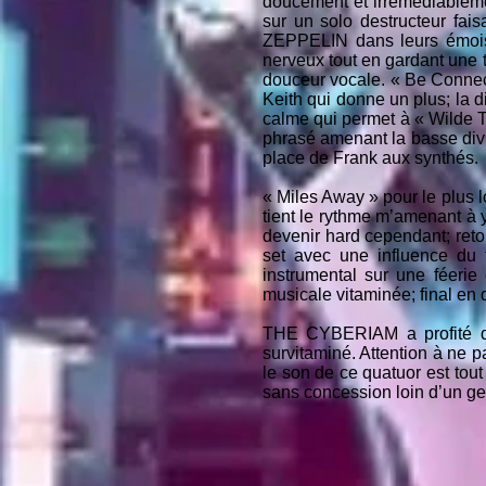
doucement et irrémédiablement
sur un solo destructeur faisa
ZEPPELIN dans leurs émois ha
nerveux tout en gardant une t
douceur vocale. « Be Connect
Keith qui donne un plus; la d
calme qui permet à « Wilde Th
phrasé amenant la basse div
place de Frank aux synthés.
« Miles Away » pour le plus l
tient le rythme m’amenant à y
devenir hard cependant; reto
set avec une influence du t
instrumental sur une féerie 
musicale vitaminée; final en
THE CYBERIAM a profité de
survitaminé. Attention à ne 
le son de ce quatuor est tout
sans concession loin d’un gen