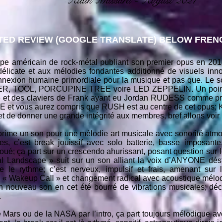
Alain Massard - August 2021
ED REVIEW (GOOGLE TRANSLATE) BELOW FRENC
américain de rock-métal publiant son premier opus en 2018. 
 délicate et aux mélodies fondantes additionné de visuels inn
connexion humaine primordiale pour la musique et pas que. Le 
 TOOL, PORCUPINE TREE voire LED ZEPPELIN. Un point for
e et des claviers de Frank ayant eu Jordan RUDESS comme pro
E et vous aurez compris que RUSH est au centre de cet opus; K
et de donner une grande intégrité aux membres, bref allons voir 
prime un son pour une mélodie art musicale avec sonorité atmo
es, c’est break jouissif avec solo batterie, basse imposante
joué; ça part sur un crescendo ahurissant, posant question sur 
l Landscape » suit sur un son alliant la voix d’ANYONE dést
le rythme; c’est nerveux, impulsif et frais, amenant sur l
Wakeup Call » et changement radical avec acoustique mélodi
 nouveau son en cet été bourré de vibrations musicales; décli
.
 Mars ou de la NASA par l’intro, ça part toujours mélodique av