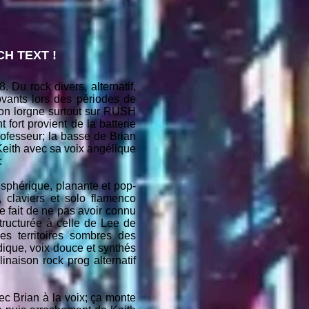
H TEXT !
Du rock divers, alternatif,
ovants lors des périodes de
son lorgne surtout sur RUSH
t provient de la batterie
fesseur; la basse de Brian
eith avec sa voix angélique
:
sphérique, planante et pop-
, claviers et solo flamenco
le fait de ne pas avoir connu
ructurée à celle de Lee de
es territoires sombres des
que, voix douce et synthés
naison rock prog alternatif
ec Brian à la voix; ça monte