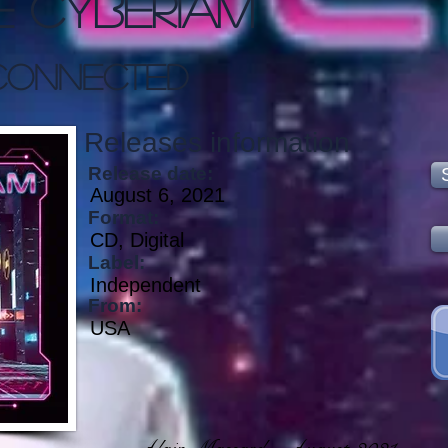
e Cyberiam
Connected
Releases information
Release date:
August 6, 2021
Format:
CD, Digital
Label:
Independent
From:
USA