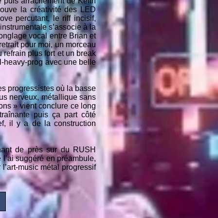
-je puis arrachement de Keith
trouve la créativité des LED
 percutant, le riff incisif,
 instrumentale s’associe à la
onglage vocal entre Brian et
 retrait pour moi, un morceau
refrain plus fort et un break
l-heavy-prog avec une belle
tes progressistes où la basse
plus nerveux, métallique sans
ons » vient conclure ce long
raînante puis ça part côté
, il y a de la construction
gnant de près sur du RUSH
e l’ai suggéré en préambule,
 l’art-music métal progressif