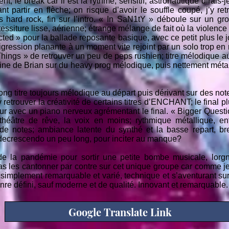
, le break car il est là rythmé, sensitif, astronautique dirais
nt partir en flèche; on risque d’avoir le souffle coupé, j’y re
rd rock, fin sur l’intro. « In SaN1tY » déboule sur un groove
essiture lisse, aérienne; étrange mélange de fait où la violence
ed » pour la ballade reposante basique, avec ce petit plus le j
igression planante à un moment vite rejoint par un solo trop en
ings » de retrouver un peu de peps rushien; titre mélodique au 
ine de Brian sur du heavy prog mélodique, puis nettement méta
ong titre toujours mélodique au départ puis dérivant sur des no
 retrouver la créativité de certains titres d’ENCHANT; le final 
ur avec un piano nerveux agrémentant le final. « Bigger Questi
héâtre de rêve, la voix en moins; rythmique métallique, ent
de notes; ambiance latente du synthé et la basse repart, bref
 decrescendo un peu long, pour inciter au manque?
 la pandémie pour sortir une petite bombe musicale, lor
pas les cantonner par contre sur cet unique groupe car comme j
 simplement remarquable et varié, technique et s’aventurant sur
re défini, sauf moderne et de qualité. Innovant et remarquable.
Google Translate Link