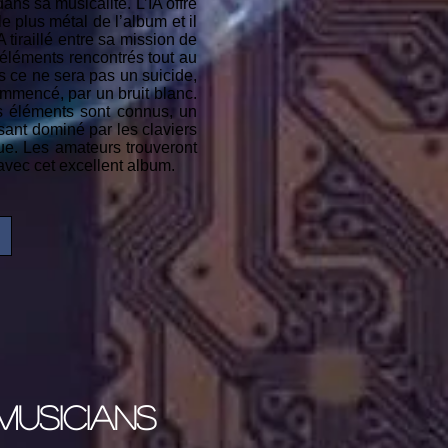
ns sa musicalité. L’IA offre
e plus métal de l’album et il
A tiraillé entre sa mission de
 éléments rencontrés tout au
s ce ne sera pas un suicide,
mmencé, par un bruit blanc.
s éléments sont connus, un
sant dominé par les claviers
ue. Les amateurs trouveront
avec cet excellent album.
musicians