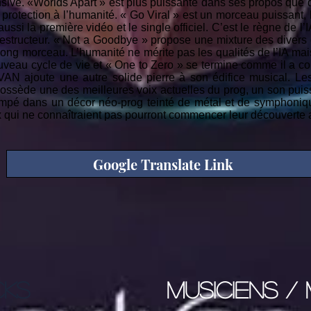
sive. «Worlds Apart » est plus puissante dans ses propos que da
protection à l’humanité. « Go Viral » est un morceau puissant, l
aussi la première vidéo et le single officiel. C’est le règne de l’I
destructeur. « Not a Goodbye » propose une mixture des divers
long morceau. L’humanité ne mérite pas les qualités de l’IA mai
veau cycle de vie et « One to Zero » se termine comme il a co
AN ajoute une autre solide pierre à son édifice musical. Le
ossède une des meilleures voix actuelles du prog, un son puis
 campé dans un décor néo-prog teinté de métal et de symphoniq
x qui ne connaîtraient pas pourront commencer leur découverte 
Google Translate Link
CKS
musiciens / 