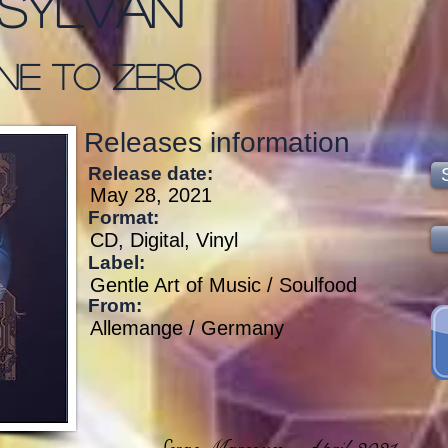
Sylvan
ne To Zero
Releases information
Release date:
May 28, 2021
Format:
CD, Digital, Vinyl
Label:
Gentle Art of Music / Soulfood
From:
Allemange / Germany