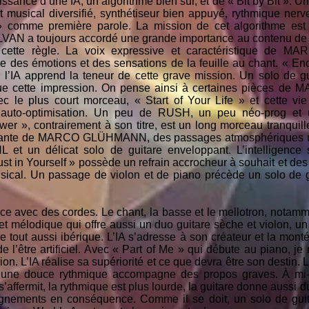
issance d’une IA, un algorithme bien sûr, et de « Bit by Bit ». 
t musical diversifié, synthétiseur bien appuyé, rythmique nerv
e » comme première parole. La mission de cet algorithme est
VAN a toujours accordé une grande importance au contenu de 
à cette règle. La voix expressive et caractéristique de
 des émotions et des sensations de la feuille au chant. « En
l’IA apprend la teneur de cette grave mission. Un solo de gui
tue cette impression. On pense ainsi à certaines pièces 
c le plus court morceau, « Start of Your Life » et cette v
en auto-optimisation. Un peu de RUSH, un peu néo-prog 
er », contrairement à son titre, est un long morceau tranqui
utante de MARCO GLÜHMANN, des passages atmosphériques un
t un délicat solo de guitare enveloppant. L’intelligence 
ust in Yourself » possède un refrain accrocheur à souhait et des r
ical. Un passage de violon et de piano précède un solo de gu
avec des cordes. Le chant, la basse et le mellotron, notammen
t mélodique qui offre aussi un duo guitare sèche et violon, u
re tout aussi ibérique. L’IA s’adresse à son créateur et la mon
 de l’être artificiel. Avec « Part of Me » qui débute au piano,
on. L’IA réalise sa supériorité et ce que devra être son dest
t une douce rythmique accompagne des propos graves. À mi-
’affermit, la rythmique est plus lourde, la guitare donne aussi 
nements en conséquence. Comme il se doit, un solo de guita