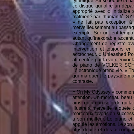
rythmique. Ainsi débute la na
ce disque qui offre un dépar
approprié avec « Initializ
malmené par l’humanité. SYL
» ne fait pas exception 
merveilleusement au passage
exemple. Sur un lent tempo, 
autant qu’inexorable accen
Changement de registre ave
intervention et toujours 
accrocheur. « Unleashed Pow
alimentée par la voix envo
de piano de VOLKER SÖHL e
l’électronique prend vie. « Tr
qui marquent le paysage mus
contraste.
« On My Odyssey » commence 
attention. Un morceau beau e
ainsi qu’un un solo de guita
illustre à merveille la quête
morceaux favoris en successi
à son meilleur. Le piano e
appuie les émotions. Le son s
plus douce et des accompag