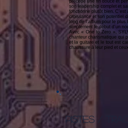
précède une fin douce et pen
son leadership complet et sa 
fonctionne plutôt bien. C’est 
croissance et son potentiel 
long de l’album pour le plus 
simplement le début d’un nou
Avec « One to Zero », SYLV
chanteur charismatique qui p
et la guitare et le tout est
chaussure à leur pied et ceu
PISTES / TRA