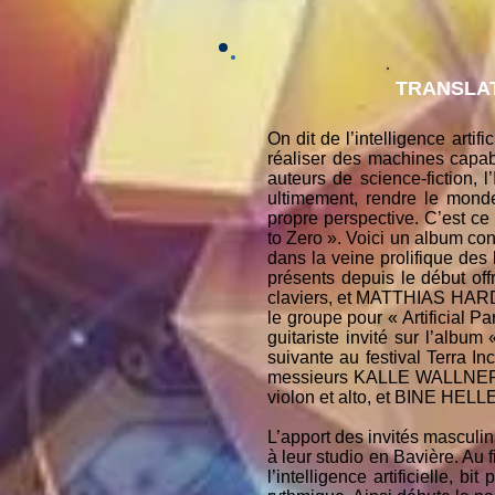
TRANSLAT
On dit de l’intelligence arti
réaliser des machines capab
auteurs de science-fiction, l
ultimement, rendre le monde 
propre perspective. C’est 
to Zero ». Voici un album c
dans la veine prolifique des 
présents depuis le début o
claviers, et MATTHIAS HARDE
le groupe pour « Artificial
guitariste invité sur l’albu
suivante au festival Terra In
messieurs KALLE WALLNER, 
violon et alto, et BINE HEL
L’apport des invités masculin
à leur studio en Bavière. Au 
l’intelligence artificielle, bi