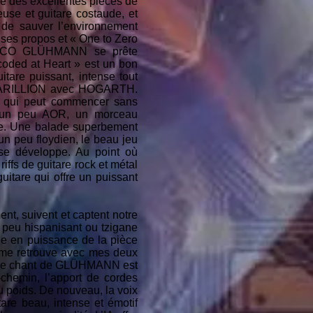
Une des excellentes pièces de
euse et guitare costaude, et
 de sauver l’environnement
ses propos et « One to Zero
 MARCO GLÜHMANN se prête
coded at Heart » est un bon
tare puissant, intense tout
de MARILLION avec HOGARTH.
ie qui peut commencer sans
et un peu AOR, un morceau
lle. Une balade superbement
 peu floydien, le beau jeu
se développe. Au point où
iffs de guitare rock et métal
itare qui offre un puissant
t, suivent et captent notre
n peu hispanisant ou tzigane
tée en puissance de la pièce
 je me retrouve avec mes deux
in. Le chant de GLÜHMANN est
chemin, l’apport de cordes
du poids. De nouveau, la voix
re beau, intense et émotif