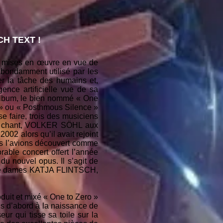
H TEXT !
ques mises en œuvre en vue de
abondamment utilisé par les
ter la tâche des humains et,
ence artificielle vue de sa
album, le bien nommé « One
 » ou « Posthmous Silence »
se faire, trois des musiciens
 au chant, VOLKER SÖHL aux
2 alors qu’il avait rejoint
us l’avions découvert comme
rable concert offert l’année
 du nouvel opus. Il s’agit de
 de dames KATJA FLINTSCH,
duit et mixé « One to Zero »
ns d’abord à la naissance de
seur qui tisse sa toile sur la