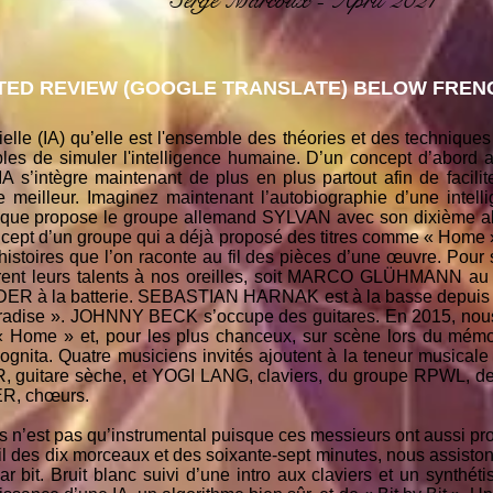
Serge Marcoux - April 2021
ED REVIEW (GOOGLE TRANSLATE) BELOW FRENC
ficielle (IA) qu’elle est l'ensemble des théories et des techni
les de simuler l'intelligence humaine. D’un concept d’abord 
’IA s’intègre maintenant de plus en plus partout afin de facili
meilleur. Imaginez maintenant l’autobiographie d’une intellig
ce que propose le groupe allemand SYLVAN avec son dixième 
oncept d’un groupe qui a déjà proposé des titres comme « Home
histoires que l’on raconte au fil des pièces d’une œuvre. Pour 
ffrent leurs talents à nos oreilles, soit MARCO GLÜHMANN
R à la batterie. SEBASTIAN HARNAK est à la basse depuis 200
 Paradise ». JOHNNY BECK s’occupe des guitares. En 2015, no
m « Home » et, pour les plus chanceux, sur scène lors du mémo
cognita. Quatre musiciens invités ajoutent à la teneur musicale
guitare sèche, et YOGI LANG, claviers, du groupe RPWL,
LER, chœurs.
s n’est pas qu’instrumental puisque ces messieurs ont aussi pro
fil des dix morceaux et des soixante-sept minutes, nous assisto
t par bit. Bruit blanc suivi d’une intro aux claviers et un synthéti