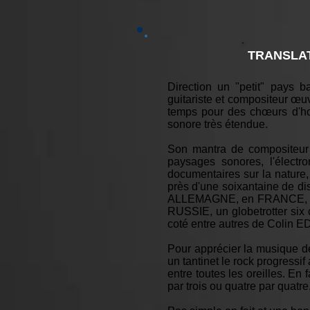
TRANSLAT
Direction un "petit" pays
guitariste et compositeur œuvr
temps pour des chœurs d'ho
sonore très étendue.
Son mantra de compositeur s
paysages sonores, l'électr
documentaires sur la nature
près d'une soixantaine de d
ALLEMAGNE, en FRANCE, e
RUSSIE, un globetrotter six
coté entre autres de Colin E
Pour apprécier la musique de 
un tantinet le rock progress
entre toutes les oreilles. En
par trois ou quatre par quatre