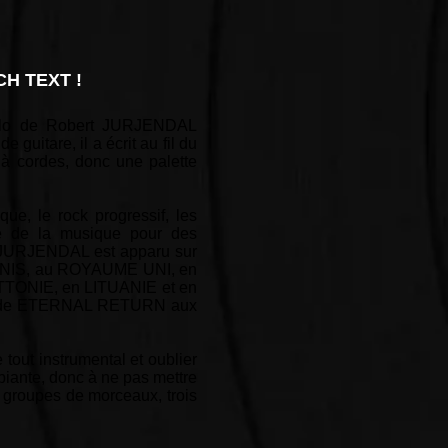
H TEXT !
 solo de Robert JURJENDAL
 guitare, il a écrit au fil du
à cordes, donc une palette
ue, le rock progressif, les
gné de la musique pour des
rt JURJENDAL est apparu sur
S UNIS, au ROYAUME UNI, en
ONIE, en LITUANIE et en
lbum de ETERNAL RETURN aux
 tout instrumental et oublier
biante, donc à ne pas mettre
ar groupes de morceaux, trois