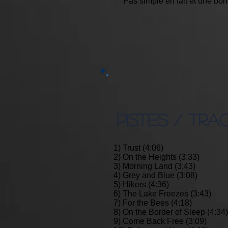
Pas simple en fait et une b
PISTES / TRA
1) Trust (4:06)
2) On the Heights (3:33)
3) Morning Land (3:43)
4) Grey and Blue (3:08)
5) Hikers (4:36)
6) The Lake Freezes (3:43)
7) For the Bees (4:18)
8) On the Border of Sleep (4:34)
9) Come Back Free (3:09)