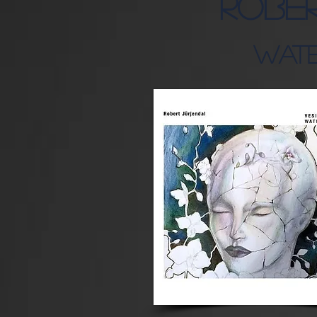
Robe
Wate