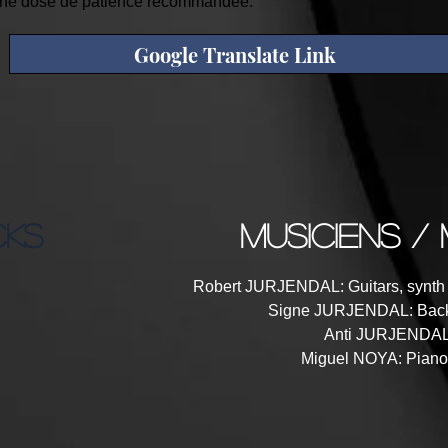
onne dose de patience recommandée.
Google Translate Link
CKS
musiciens / 
Robert JURJENDAL: Guitars, synth g
Signe JURJENDAL: Back
Anti JURJENDAL:
Miguel NOYA: Piano 