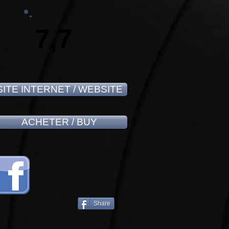
7,7
SITE INTERNET / WEBSITE
ACHETER / BUY
Share