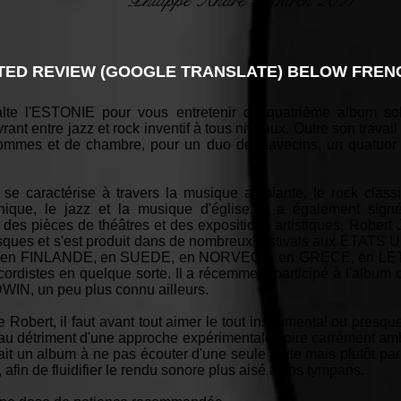
Philippe André - March 2021
ED REVIEW (GOOGLE TRANSLATE) BELOW FRENC
 balte l'ESTONIE pour vous entretenir du quatrième album
ant entre jazz et rock inventif à tous niveaux. Outre son travail de
mmes et de chambre, pour un duo de clavecins, un quatuor 
e caractérise à travers la musique ambiante, le rock classiq
onique, le jazz et la musique d'église. Il a également si
, des pièces de théâtres et des expositions artistiques. Robe
isques et s'est produit dans de nombreux festivals aux ÉTAT
n FINLANDE, en SUEDE, en NORVEGE, en GRECE, en LETT
 cordistes en quelque sorte. Il a récemment participé à l'a
DWIN, un peu plus connu ailleurs.
Robert, il faut avant tout aimer le tout instrumental ou presque
if au détriment d'une approche expérimentale voire carrément am
 fait un album à ne pas écouter d'une seule traite mais plutôt p
, afin de fluidifier le rendu sonore plus aisé à vos tympans.