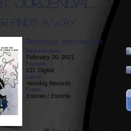
rt Jurjendal
r Finds A Way
Releases information
Release date:
February 20, 2021
Format:
CD, Digital
Label:
Newdog Records
From:
Estonie / Estonia