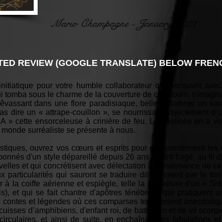
Mario Champagne - January 2021
ED REVIEW (GOOGLE TRANSLATE) BELOW FRENC
 initiatique pour votre humble collaborateur qui découvrit ave
ui tomba sous le charme de la couverture de cet album, s'imagin
rêvassant dans une flore paradisiaque, belle à damner un sain
pas dire un « attrape-couillon », se nourrissant abjectement d'
A » cette ensorceleuse à crinière de feu. La destinée en a vo
e monde surréaliste se présente à nous.
stiques, ouvrez vos cœurs et esprits pour ouïr prestement les
onnés d'un style dépareillé depuis 26 ans, ayant forgé, au fil 
lles et qui concrétisent avec délectation la renaissance de c
particularités qui sauront se traduire diligemment par le ton
 la coiffe aérienne et espiègle, telle la chevelure d'un « S
s), et qui se fait chantre d'apôtres ténébreux qui pratiquent u
de contes et légendes où ces comparses tergiversent anecdotiq
cuisses d’amphibiens, d'enfant roi, de batracien et de vil scorpi
irculaires, et ainsi de suite, en enchaînant les fabulations e