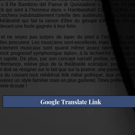
e, « Il Re Bambino del Paese di Quissadove », comme s'il pian
k qui sont à l’honneur dans « Hambarabah Ciicci Cockoo » et
crochera indubitablement l'oreille des auditeurs. Mais c'est d
héâtralité qui fait la raison d'être du groupe s'exprime. Un 
devant une foule gagnée à leur folie.
f, et ne soyez pas surpris de taper du pied à l’occasion. Le
lles procurent. Les musiciens sont excellents, mais j'aurais ai
trictement musicaux sont quand même assez rares. Je ne c
rock progressif symphonique italien, à la recherche de long
et rapide. De plus, par son concept narratif prolixe, on doit c
performance, relève plus de la théâtralité scénique, pour pouvo
t se résigner sur le fait que sur la platine, une partie du m
s du courant rock médiéval folk métal gothique, aux chanteuse
z un style familier mais en plus guilleret. Titres préférés : «
onne écoute !
Google Translate Link