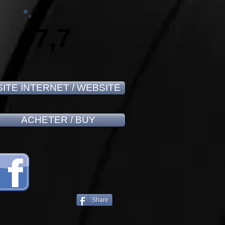
7,7
SITE INTERNET / WEBSITE
ACHETER / BUY
Share