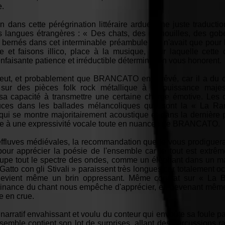
e.
 dans cette pérégrination littéraire ardue, une juste traductio
 langues étrangères : « Des chats, des grenouilles, des gobel
 bernés dans cet interminable préambule qui n'avait que pour 
ufe et faisons illico, place à la musique, pour laquelle cett
nfaisante patience et irréductible détermination vous honorent.
t, et probablement que BRANCATO en a rêvé, car il a du coff
 sur des pièces folk rock métallique à la puissance maje
it sa capacité à transmettre une certaine charge émotive. Les
ouces dans les ballades mélancoliques que sont la « La Ra
qui se montre majoritairement acoustique et dans la dernière 
âce à une expressivité vocale toute en nuances de BRANCATO.
fluves médiévales, la recommandation que je vous prodiguerais
n pour apprécier la poésie de l'ensemble car le tout est ex
ccupe tout le spectre des ondes, comme un éléphant dans un m
Gatto con gli Stivali » paraissent très longues car totalement 
devient même un brin oppressant. Même constat sur « La B
minance du chant nous empêche d'apprécier, en devenant même
e en crue.
t narratif envahissant et voulu du conteur qui envoûte sa foule pa
mble contient son lot de surprises, allant des percussions ra