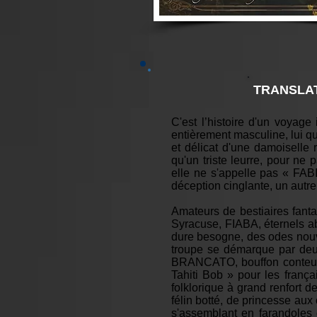
TRANSLAT
C'est l’histoire d'un voyage
entièrement masculine, lui q
et délicat d'une damoiselle 
qu'un triste leurre, pour ne 
elle ne s'appelle pas « FABI
déception cinglante, un autr
Amateurs de bestiaires fanta
Syracuse, FIABA, éternels ab
dure besogne, des odes nouve
troupe se démarque par deux 
BRANCATO, bouffon conteur à
Tahiti Bob » pour les françai
folklorique à grand renfort 
félin botté, de princesse aux 
s'assemblant en farandoles c