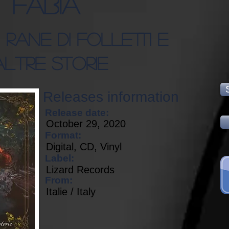
Fabia
Di Rane Di Folletti E
Altre Storie
Releases information
Release date:
October 29, 2020
Format:
Digital, CD, Vinyl
Label:
Lizard Records
From:
Italie / Italy