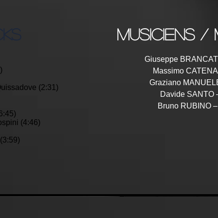
CKS
musiciens / 
Giuseppe BRANCATO
)
Massimo CATENA 
Graziano MANUELE 
Quissadove (2:31)
Davide SANTO 
Bruno RUBINO –
6:45)
spini (4:46)
 (3:59)