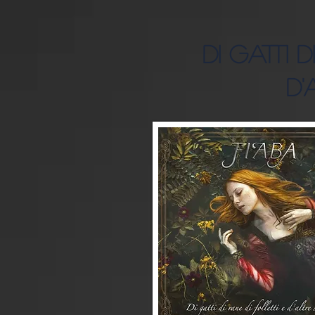
Di Gatti 
D'