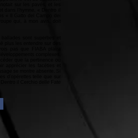
otait sur les pavés, et les
 dans l'hymne, « Dentro il
ans « Il Gatto del Campo dei
groupe qui, à mon avis, doit
s ballades sont superbes et
mé plus les entendre sur des
rois pas que FIABA plaira
s développements complexes,
oncéder que la pertinence ou
ir apprécier les facéties et
essage se montre absente. Si
s d'opérettes telle que sur
 Dentro il Cerchio delle Fate