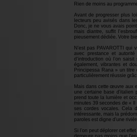
Rien de moins au programm
Avant de progresser plus loin
lecteurs peu avisés dans les
Donc, je ne vous avais point
mais diantre, suffit l’esbro
pieusement dédiée. Votre bie
N'est pas PAVAROTTI qui veu
avec prestance et autorité
d’introduction où l'on sais
également, vibrantes et d
Principessa Rana » un titre 
particulièrement réussie gr
Mais dans cette œuvre aux ef
une certaine base d'italie
prend toute la lumière et o
minutes 39 secondes de « Il 
ses cordes vocales. Cela 
intéressante, mais la prédo
paroles est digne d'une rivièr
Si l'on peut déplorer cet effe
demeure pas moins que l'ense