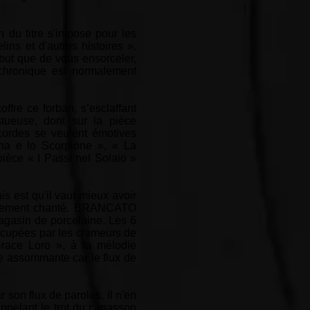
n du titre s'impose pour les
ins et d'autres histoires ».
but que de vous ensorceler,
e chronique est normalement
re ce forban, s’esclaffant
stueuse, dont sur la pièce
 cordes se veulent émotives
na e lo Scorpione », « La
pièce « I Passi nel Solaio »
 est qu'il vaut mieux avoir
trêmement chanté. BRANCATO
agasin de porcelaine. Les 6
occupées par les clameurs de
race Loro », à la mélodie
 assommante car le flux de
r son flux de paroles, il n'en
ppelant le trot du canasson