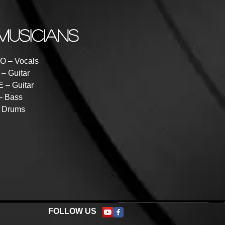
musicians
 – Vocals
– Guitar
– Guitar
– Bass
 Drums
FOLLOW US