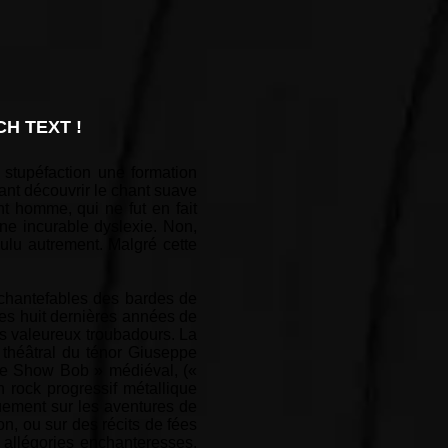
H TEXT !
c stupéfaction une formation
ant découvrir le chant suave
t homme, qui ne fut en fait
une incurable dyslexie. Non,
ulu autrement. Malgré cette
 chantefables des bardes de
des huit dernières années de
es valeureux troubadours. La
 théâtral du ténor Giuseppe
ide Show Bob » médiéval, («
n rock progressif métallique
uement sur les aventures de
on, ou sur des récits de fées
t allégories enchanteresses.