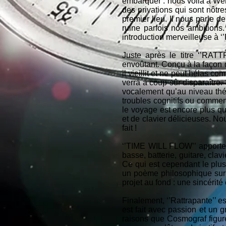
embarquer : nous voilà à Wemb
des privations qui sont nôtr
premier lieu. Il nous parle de
ruine parfois nos ambitions.
introduction merveilleuse à ‘
Juste après le titre ‘’RAT
envoûtant. Conçu à la façon d
il vieillit et ne peut hélas c
verra à coup sûr disparaître
vocalement qu’au niveau thé
troubles cognitifs ou comment
le voyage est encore plus qu’
et de clavier délicieuses. Nou
fait !
‘’TIME WILL FLOW’’ apporte
basse, batterie, guitare, cla
Ce qui est cependant le plu
un poème philosophique sur l
projet au fond : une sincérit
Finalement, ‘’Rattrapante’’ e
est fait avec passion et un
raisons que Cosmograf figure