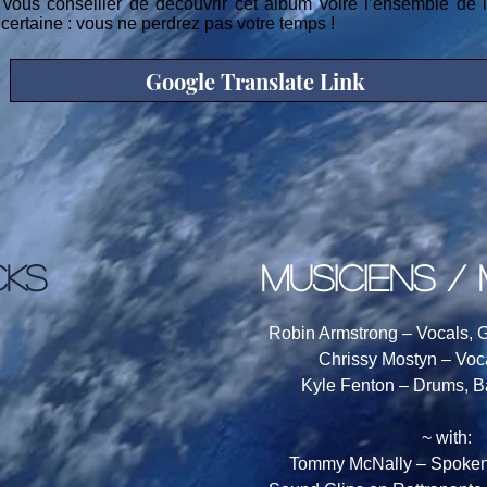
t vous conseiller de découvrir cet album voire l’ensemble d
taine : vous ne perdrez pas votre temps !
Google Translate Link
CKS
musiciens / 
Robin Armstrong – Vocals, G
Chrissy Mostyn – Voca
Kyle Fenton – Drums, B
~ with:
Tommy McNally – Spoken 