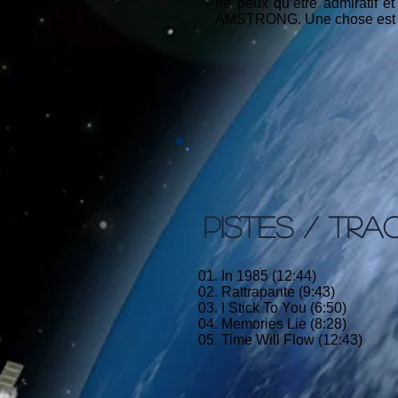
ne peux qu’être admiratif e
AMSTRONG. Une chose est cer
PISTES / TRA
01. In 1985 (12:44)
02. Rattrapante (9:43)
03. I Stick To You (6:50)
04. Memories Lie (8:28)
05. Time Will Flow (12:43)