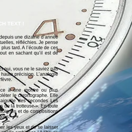
H TEXT !
epuis une dizaine d’année
uelles, réfléchies. Je pense
us tard. A l’écoute de ces
tout en sachant qu’il est de
t oui, vous ne le saviez pas
aute précision. L’analogie
rfèvre.
ence à une montre ou plus
pléter le chronographe. Elle
 aiguille des secondes Les
de la trotteuse ». En toute
s soignés et de compositions
tous.
mer les yeux et de se laisser