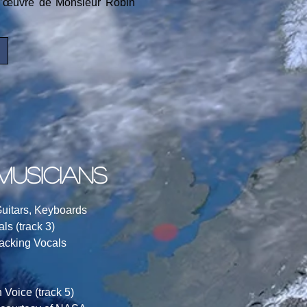
e l’œuvre de Monsieur Robin
musicians
uitars, Keyboards
ls (track 3)
acking Vocals
Voice (track 5)