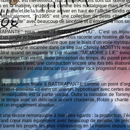
ley et c’est merveilleux, nos artistes favoris sont sur scène e
es en la matière, cela sonne comme très nostalgique mais le m
 la quête et de la lutte pour arriver en haut de l’affiche tandis 
 Musicalement, ‘’In1985’’ est une collection de petits clins d
’Rattrapante’’ avec beaucoup de sincérité et d’émotion à mon se
TRAPANTE’’ nous arrive ‘’I STICK TO YOU’’. C’est un bijo
’un single je trouve, le maestro nous raconte une histoire de f
ommuniquer avec sa partenaire que par le biais d’un voile mystique
. Sa compagne incarnée dans ce titre par Chrissy MOSTYN rend 
âtral quand on regarde le clip réalisé. ‘’MEMORIES LIE’’ évoq
, lorsque l’on vieillit, notre perception du temps, du passé peu
intéressant avec une construction encore une fois très élaborée
s sommes il est vrai dans un pur registre rock progressif mais il 
 la conclusion finale à RATTRAPANTE comme un point d’org
vier nous emmène ici dans un univers hypnotisant avec certes de
s remarquable est la partie vocale. Outre la narration de Tom
e temps avec un délicieux accent charpenté, Robin y chante av
é et un engagement absolus.
st une œuvre remarquable à bien des égards : la production, l’écr
 grand cœur mais également avec beaucoup de minutie, de préci
 parmi les projets les plus intéressants en la matière depuis