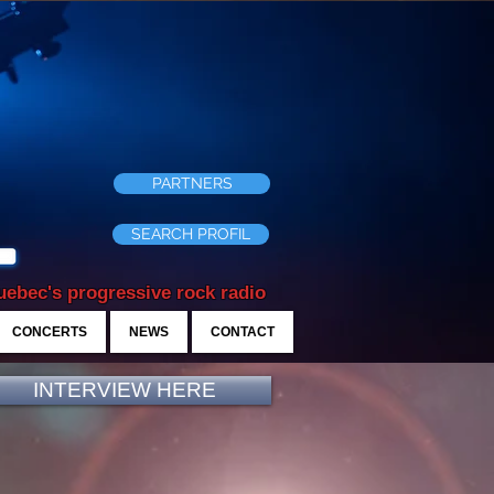
PARTNERS
SEARCH PROFIL
ebec's progressive rock radio
CONCERTS
NEWS
CONTACT
INTERVIEW HERE