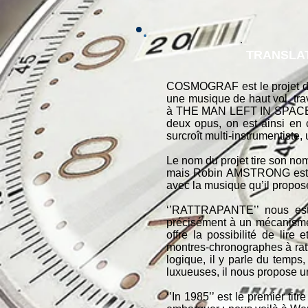
TRANSLAT
COSMOGRAF est le projet d
une musique de haut vol, trav
à THE MAN LEFT IN SPACE so
deux opus, on est ainsi en c
surcroît multi-instrumentiste, 
Le nom du projet tire son no
mais Robin AMSTRONG est ho
avec la musique qu’il propose e
‘’RATTRAPANTE’’ nous est 
précisément à un mécanisme. 
offre la possibilité de lir
montres-chronographes à ratt
logique, il y parle du temps
luxueuses, il nous propose un
‘’In 1985’’ est le premier tit