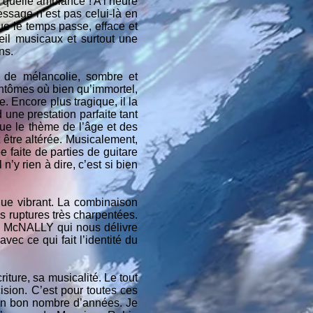
t quelle ambiance ! A l’heure
essage n’est pas celui-là en
que le temps passe, efface et
’œil musicaux et surtout une
ns.
u de mélancolie, sombre et
antômes où bien qu’immortel,
. Encore plus tragique, il la
une prestation parfaite tant
ue le thème de l’âge et des
t être altérée. Musicalement,
 faite de parties de guitare
n’y rien à dire, c’est si bien
ue vibrant. La combinaison
s ruptures très charpentées.
my McNALLY qui nous délivre
ec ce qui fait l’identité du
iture, sa musicalité. Le tout
sion. C’est pour toutes ces
 un bon nombre d’années. Je