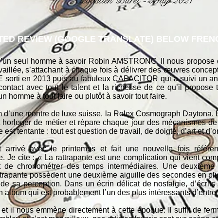
Sébastien Buret - May 2021
ED REVIEW (GOOGLE TRANSLATE) BELOW FRENC
’un seul homme à savoir Robin AMSTRONG. Il nous propose d
aillée, s’attachant à chaque fois à délivrer des œuvres concept
rti en 2013 puis au fabuleux CAPACITOR qui a suivi un an pl
ontact avec tout le talent et la richesse de ce qu’il propose 
un homme à tout faire ou plutôt à savoir tout faire.
m d’une montre de luxe suisse, la Rolex Cosmograph Daytona. E
rloger de métier et répare chaque jour des mécanismes de h
st tentante : tout est question de travail, de doigté, d’art et d’o
arrivé avec le printemps et fait une nouvelle fois référ
Je cite : « La rattrapante est une complication qui vient com
e et de chronométrer des temps intermédiaires. Une deuxième
rapante possèdent une deuxième aiguille des secondes en plus 
, de sa perception. Dans un écrin délicat de nostalgie, d’écrit
 album qui est probablement l’un des plus intéressants d’entre 
re et il nous emmène directement à cette époque. Il suffit de fer