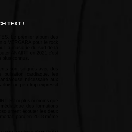
H TEXT !
TES. Le premier album des
tonio VERGARA pour le rock
our la musique du sud de la
Écouter ANAIRT en 2021 c'est
 plus connus.
ents sont soignés avec des
 pulsation cardiaque, les
r andalouse nécessaire aux
rfois un peu trop expressif
IRT est ni plus ni moins que
 médiatique des formations
absolument écouter les deux
"Inmortal" paru en 2018 même