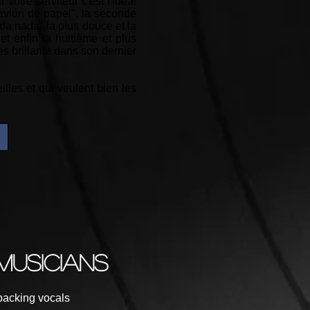
votre serviteur c'est l'idéal
n avión de papel", la seconde
eda nada" la plus douce et la
t enfin la huitième et plus
es brillante dans son dernier
illes et qui veulent bien les
musicians
backing vocals