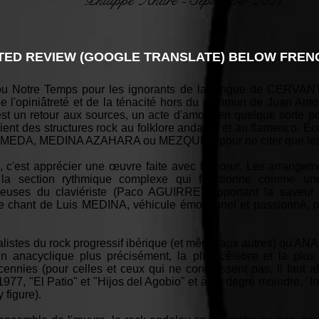
Philippe André - September 2021
ED REVIEW (GOOGLE TRANSLATE) BELOW FRENC
u Notre Temps pour les ignorants de la langue de CERVAN
e l'opiniâtreté et de la ténacité hors du commun de Juan An
st un retour aux sources, un acte d'amour en quelque sorte p
ient des structures rock au folklore andalou et au flamenco. 
 ALAMEDA, MEDINA AZAHARA ou MEZQUITA pour ne citer que les
 c'est apprécier une œuvre faite avec le cœur. Les arrangem
la section rythmique complexe qui fonctionne comme une
énieuses du claviériste (Paco AGUIRRE) apportant la saveu
e chant de Luis MEDINA, véhicule émotionnel et passionné, pa
alistes du rock progressif ibérique (et même aux autres) qu'ANA
anacyclique plus précisément, la plus célèbre et la plus
cennies (pour celles et ceux qui ne connaissent pas, il faut 
977, "El Patio" et "Hijos del Agobio" et à un degré moindre, 
 figure).