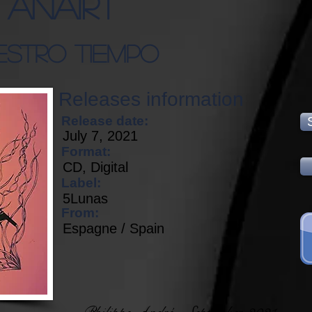
Anairt
estro Tiempo
Releases information
Release date:
July 7, 2021
Format:
CD, Digital
Label:
5Lunas
From:
Espagne / Spain