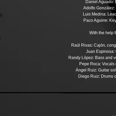
Daniel Aguado:
Adolfo González: 
Luis Medina: Lea
0)
Paco Aguirre: Ke
With the help 
)
Raúl Rivas: Cajón, con
Juan Espinosa: 
Randy López: Bass and vo
Pepe Roca: Vocals o
Ángel Ruiz: Guitar sol
Diego Ruiz: Drums o