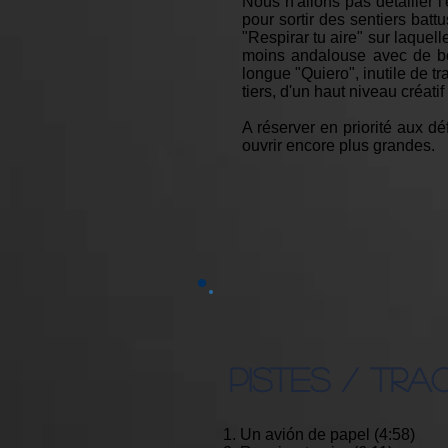
Nous n'allons pas détailler l
pour sortir des sentiers batt
"Respirar tu aire" sur laquel
moins andalouse avec de bea
longue "Quiero", inutile de t
tiers, d'un haut niveau créati
A réserver en priorité aux dé
ouvrir encore plus grandes.
PISTES / TRA
1. Un avión de papel (4:58)