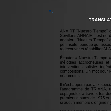
TRANSLAT
ANAIRT "Nuestro Tiempo" o
Sévillans ANNAIRT est né d
andalou. "Nuestro Tiempo" e
péninsule ibérique qui assoc
redécouvrir et réhabiliter
Écouter « Nuestro Tiempo »,
mélodies accrocheuses et 
interventions solistes ing
compositions. Un mot pour l
néanmoins.
Il n'échappera pas aux spéci
l'anagramme de TRIANA, un 
espagnoles à travers les dé
premiers albums de 1975 et 1
si aucun membre d'origine n'y