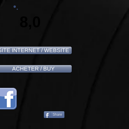
8,0
SITE INTERNET / WEBSITE
ACHETER / BUY
Share