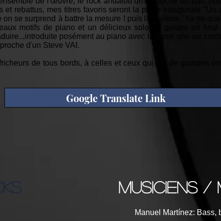
'ensemble de l'œuvre, le rock andalou on accroche ou pas, pour 
us et rebattus, mes titres favoris seront la pièce inaugurale "U
le on se surprend à battre la mesure ! puis la sixième "Ya no qu
ux motifs de piano et un délicieux solo de guitare en final e
raduire...introduite posément au piano avec là aussi une six cord
f proche d'un Steve VAI.
fricheurs de tous bords, à celles et ceux qui ont de grandes ore
Google Translate Link
CKS
musiciens / 
Manuel Martínez: Bass, 