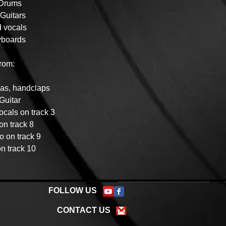
 Drums
Guitars
d vocals
yboards
from:
gas, handclaps
Guitar
cals on track 3
n track 8
o on track 9
n track 10
FOLLOW US
CONTACT US