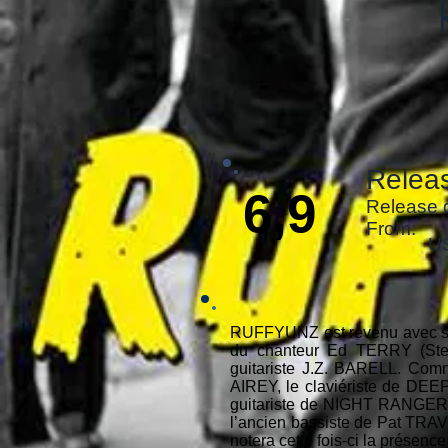
Releas
6,9
Release 
From:
U
RUFFYUNZ est revenu avec se
du chanteur Ed TERRY (St
guitariste J.Z. BARELL. Comm
AIREY, le claviériste de D
guitariste de NIGHT RANGER
l’ancien bassiste de Pat TRA
notera cette fois-ci la présence