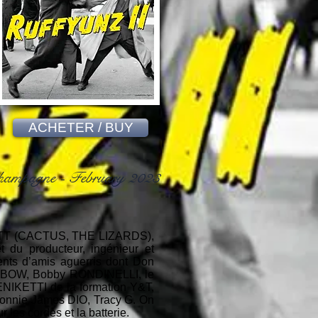
ACHETER / BUY
ampagne - February 2023
PRATT (CACTUS, THE LIZARDS),
 producteur, ingénieur et
ents d’amis aguerris dont Don
INBOW, Bobby RONDINELLI, le
IKETTI de la formation Y&T,
Ronnie James DIO, Tracy G. On
r les cordes et la batterie.