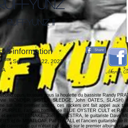
Ruffyunz
Ruffyunz II
es information
Share
date:
September 22, 2022
SA
Mario Ch
cond opus, toujours sous la houlette du bassiste Randy 
evie WONDER, SISTER SLEDGE, John OATES, SLASH) et du
e sur leur premier album, ces rockers ont fait appel aux tal
EEP PURPLE, l'ancien batteur de BLUE OYSTER CULT et RA
 et ex-WHITESNAKE, Joel HOEKSTRA, le guitariste Dave MEN
VERS et de MEATLOAF, Pat THRALL et l'ancien guitariste de 
 de claviers, ce qui n’était pas le cas sur le premier album axé su