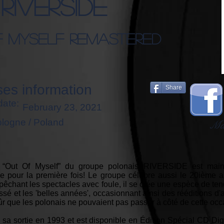
Riverside
f Myself Remastered
es information
Share
date:
February 23, 2021
logne / Poland
Mar
 “Out Of Myself” du groupe polonais RIVERSIDE est maint
le pour la première fois! Le groupe célèbre aussi le 20ième a
hant les spectacles avec foule, il se crée une espèce de ten
passé et les 'belles années', occasionnant ainsi des rééditions
ûr que les polonais ne pouvaient pas passer à côté de cette occ
 sa sortie en 1993 et est disponible en Édition Spécial CD Dig