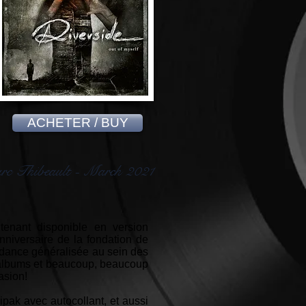
ACHETER / BUY
c Thibeault - March 2021
enant disponible en version
nniversaire de la fondation de
dance généralisée au sein des
 d'albums et beaucoup, beaucoup
asion!
ipak avec autocollant, et aussi