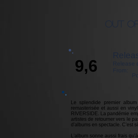
Out O
Releas
9,6
Release 
From:
Po
Le splendide premier album
remasterisée et aussi en viny
RIVERSIDE. La pandémie empêc
artistes de retourner vers le 
d'albums en spectacle. C'est s
L'album sonne aussi frais qu'à