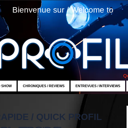
Bienvenue sur / Welcome to
Qu
O SHOW
CHRONIQUES / REVIEWS
ENTREVUES / INTERVIEWS
APIDE / QUICK PROFIL