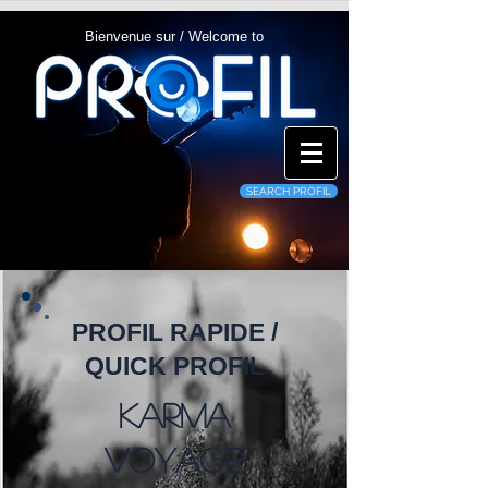
Bienvenue sur / Welcome to
SEARCH PROFIL
PROFIL RAPIDE /
QUICK PROFIL
Karma
Voyage