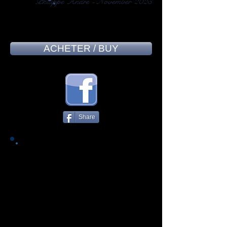
Philippe André - November 2023
8,3
ACHETER / BUY
Share
Il n'est jamais trop tard pour bien
faire ; en effet ce disque du
quintet vénitien KARMA VOYAGE
est paru début 2023 ! On appelle
cela un retard à l'allumage. De
quoi est-il question ici ? Tout
simplement de l'antinomie entre
la lumière et l'obscurité dans un
domaine prédéfini, les Italiens