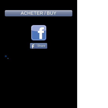
ACHETER / BUY
Share
La réédition du premier album de
FATAL FUSION est plus que
bienvenue! Sorti initialement en
2010, l'album est riche en styles
et influences: Jazz, Blues, Rock,
Métal, Funk, Psychédélique,
Ambient, Latin ou Classique. Le
groupe DEEP PURPLE est
l'artiste qui me revient le plus
souvent en tête lorsque j'écoute
cet album mais il y a aussi
ANATHEMA, IQ, GALAHAD,