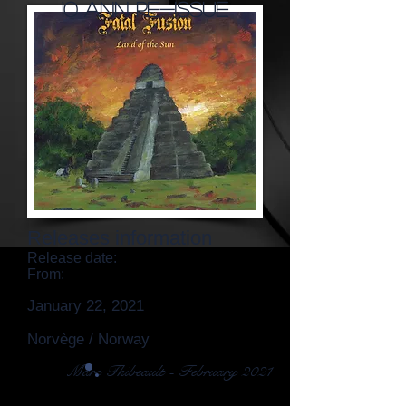
10 Ann Re-issue
Releases information
Release date:
From:
January 22, 2021
Norvège / Norway
Marc Thibeault - February 2021
9,0