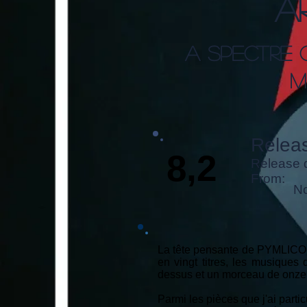
A
A Spectre
M
Releas
8,2
Release 
From:
No
La tête pensante de PYMLICO, A
en vingt titres, les musique
dessus et un morceau de onze
Parmi les pièces que j'ai parti