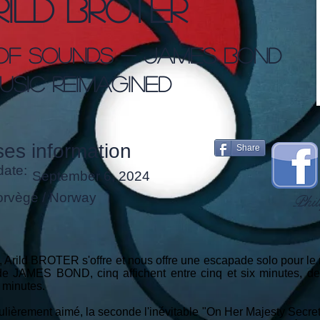
rild Broter
 Of Sounds - James Bond
usic Reimagined
es information
Share
date:
September 6, 2024
rvège / Norway
Phil
rild BROTER s'offre et nous offre une escapade solo pour le mo
s de JAMES BOND, cinq affichent entre cinq et six minutes, d
 minutes.
culièrement aimé, la seconde l'inévitable "On Her Majesty Secret