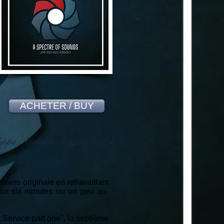
ACHETER / BUY
ippe André - August 2024
ins originale en retravaillant
eux six minutes ou un peu au-
 Service part one", la septième