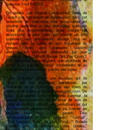
bassiste Fred BAKER.
On notera que chaque compositeur mais de
l'avant son instrument de prédilection, dans cet
ensemble de morceaux très accessibles en
général, peut-être un peu moins sur quelques
titres plus expérimentaux, mais malgré cet
éclectisme localisé, cela se montre un brin
supérieur, aux précédents albums, tout en
restant dans la lignée du son historique du
groupe, bien que quelques claviers
électroniques puissent surprendre par leur
présence dans "Which Bridge Did You Cross".
Ces virtuoses nous alignent une multitude de
solos à la guitare "bluesy" tristounette et au
saxophone lancinant qui crache ses tripes.
Cette formation génère une musique qui de
l'âme, par ses moments grandioses, par
l'intensité de sa rythmique, par ses toiles de
notes et de silences tissées avec précision. De
plus, à souligner dans cette belle surprise, la
qualité exceptionnelle de la prise de son de
cette production, offrant des performances qui
se savourent pleinement. Cela va tourner en
boucles chez moi, c'est garanti. Très
recommandable ! Titres préférés: "Turmoil",
"The Longest Night" (la plus Prog), " Balado
Beledo" pour la délicatesse des cordes,"