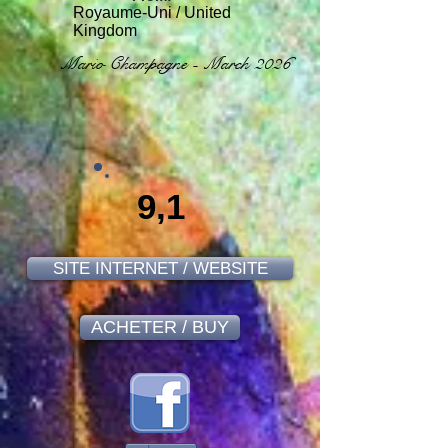
Royaume-Uni / United
Kingdom
Mario Champagne - March 2026
9,1
SITE INTERNET / WEBSITE
ACHETER / BUY