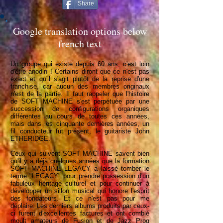
Share
Google translation options below
french text
Un groupe qui existe depuis 60 ans, c'est loin
d'être anodin ! Certains diront que ce n'est pas
exact et qu'il s'agit plutôt de la reprise d'une
franchise, car aucun des membres originaux
n'est de la partie. Il faut rappeler que l'histoire
de SOFT MACHINE s'est perpétuée par une
succession de configurations organiques
différentes au cours de toutes ces années,
mais dans les cinquante dernières années, un
fil conducteur fut présent, le guitariste John
ETHERIDGE.
Ceux qui suivent SOFT MACHINE savent bien
qu'il y a déjà quelques années que la formation
SOFT MACHINE LEGACY a laissé tomber le
terme "LEGACY" pour prendre possession d'un
fabuleux héritage culturel et pour continuer à
développer un sillon musical qui honore l'esprit
des fondateurs. Et ce n'est pas pour me
déplaire. Les derniers albums produits par ceux-
ci furent d'excellentes factures et ont comblé
moult amateurs de Fusion et de Jazz Prog