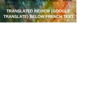
Disappear" et surtout "Open Roads". Bonne
écoute.
TRANSLATED REVIEW (GOOGLE
TRANSLATE) BELOW FRENCH TEXT
!
Google Translate Link
PISTES / TRACKS
1 - Lemon Poem Song (3.27)
2 - Open Road (7.30)
3 - Seven Hours (5.12)
4 - Waltz for Robert (4.19)
5 - The Longest Night (13.08)
6 - Disappear (3.55)
7 - Green Books (5.46)
8 - Balado Beledo (4.32)
9 - Pens To The Foal Mode
(2.42)
10 - Time Station (2.46)