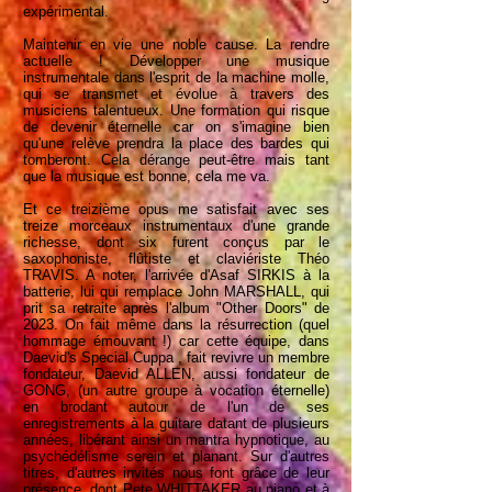
expérimental.
Maintenir en vie une noble cause. La rendre
actuelle ! Développer une musique
instrumentale dans l'esprit de la machine molle,
qui se transmet et évolue à travers des
musiciens talentueux. Une formation qui risque
de devenir éternelle car on s'imagine bien
qu'une relève prendra la place des bardes qui
tomberont. Cela dérange peut-être mais tant
que la musique est bonne, cela me va.
Et ce treizième opus me satisfait avec ses
treize morceaux instrumentaux d'une grande
richesse, dont six furent conçus par le
saxophoniste, flûtiste et claviériste Théo
TRAVIS. A noter, l'arrivée d'Asaf SIRKIS à la
batterie, lui qui remplace John MARSHALL, qui
prit sa retraite après l'album "Other Doors" de
2023. On fait même dans la résurrection (quel
hommage émouvant !) car cette équipe, dans
Daevid's Special Cuppa , fait revivre un membre
fondateur, Daevid ALLEN, aussi fondateur de
GONG, (un autre groupe à vocation éternelle)
en brodant autour de l'un de ses
enregistrements à la guitare datant de plusieurs
années, libérant ainsi un mantra hypnotique, au
psychédélisme serein et planant. Sur d'autres
titres, d'autres invités nous font grâce de leur
présence, dont Pete WHITTAKER au piano et à