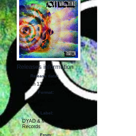
Releases information
Release date:
March 13, 2026
Format:
Digital, CD,
Vinyl
Label:
DYAD & Moonjune
Records
From: