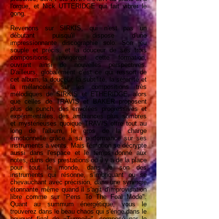
l'orgue, et Nick UTTERIDGE qui fait vibrer le
gong.
Revenons sur SIRKIS, qui n'est pas un
débutant puisqu'il dispose d'une
impressionnante discographie solo. Son jeu
souple et précis, et la douceur de ses trois
compositions, revigorent cette formation,
ouvrant ainsi de nouvelles perspectives.
D'ailleurs, globalement c'est ce qui ressort de
cet album, la douceur, la subtilité, la sérénité et
la mélancolie, sur les compositions très
mélodiques de SIRKIS et ETHERIDGE, alors
que celles de TRAVIS et BAKER proposent
plus de punch, des envolées progressives et
expérimentales, des ambiances plus sombres
et mystérieuses quoique TRAVIS offre tout au
long de l'album, le gros de la charge
émotionnelle grâce à sa performance sur ses
instruments à vents. Mais l'émotion se décrypte
aussi dans l'espace et le temps donné aux
notes, dans des prestations où il y a de la place
pour tout le monde, dans le son des
instruments qui résonne, s'imbriquant ou se
chevauchant avec précision, dans une synergie
étonnante même quand il s'agit d'improvisation
libre comme sur "Pens To The Foal Mode".
Quant au summum énergétique, vous le
trouverez dans le beau chaos qui s'érige dans le
bouquet final de «Turmoil»", composé par le