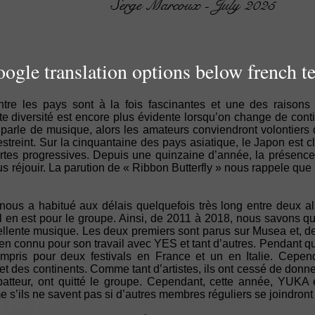
Serge Marcoux - July 2025
ogle translation options below french te
entre les pays sont à la fois fascinantes et une des raison
 diversité est encore plus évidente lorsqu’on change de continen
parle de musique, alors les amateurs conviendront volontiers d
estreint. Sur la cinquantaine des pays asiatique, le Japon est cla
ertes progressives. Depuis une quinzaine d’année, la pré
s réjouir. La parution de « Ribbon Butterfly » nous rappele que
f nous a habitué aux délais quelquefois très long entre de
il en est pour le groupe. Ainsi, de 2011 à 2018, nous sav
llente musique. Les deux premiers sont parus sur Musea et, de
en connu pour son travail avec YES et tant d’autres. Pendant 
ompris pour deux festivals en France et un en Italie. Cepe
s et des continents. Comme tant d’artistes, ils ont cessé de don
 batteur, ont quitté le groupe. Cependant, cette année, YUK
 s’ils ne savent pas si d’autres membres réguliers se joindront 