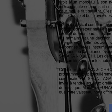
droit à un morceau à son no
instrumentale comme sait s
pour moi le fait saillant. C’
pièce douce et belle avec de
Le récit musical continue ave
voix fait son retour mais en t
section du morceau. L’histoir
les humains et une décision
énergiques et effrénés avec 
de bonnes pièces instrument
trafiquée, où l’ambiance évoq
SAYAKA NOGUCHI. Les dernières
par son titre que par les notes
Ce retour de YUKA & CHRONO
programmation particulièremen
confirmation de SHUN TAGASH
invite à tendre les deux orei
de musique. Madame FUNAKOS
que votre vaisseau nous offrir