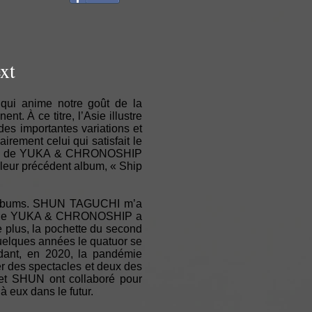
xt
s qui anime notre goût de la
t. À ce titre, l’Asie illustre
es importantes variations et
irement celui qui satisfait le
sence de YUKA & CHRONOSHIP
 leur précédent album, « Ship
ux albums. SHUN TAGUCHI m’a
ons que YUKA & CHRONOSHIP a
 plus, la pochette du second
quelques années le quatuor se
ndant, en 2020, la pandémie
ner des spectacles et deux des
A et SHUN ont collaboré pour
à eux dans le futur.