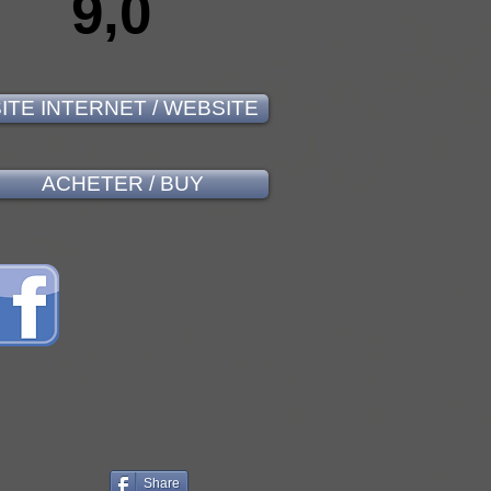
9,0
ITE INTERNET / WEBSITE
ACHETER / BUY
Share