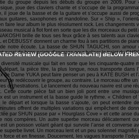
rtie du groupe depuis les débuts du groupe en 2009. Pour 
ue, joue des claviers chante et s’occupe de la programm
oire, il joue de la basse et de la guitare et s’occupe aussi de p
 aux guitares, saxophones et mandoline. Sur « Ship », l’orient
en faire leur album le plus résolument rock. Les changements 
aisseau musical à flot font en sorte que les dix morceaux du pet
KOSHI brille de tous ses feux grâce à ses talents aux clavi
 et DEBUSSY donnent un charme fou à ses partitions de piano.
 guide notre écoute. La basse de SHUN TAGUCHI, son amou
nt aussi de bons points d’ancrage pour baliser le trajet du C
TED REVIEW (GOOGLE TRANSLATE) BELOW FREN
e diversité musicale qui fait en sorte que les cinquante-quatre 
e départ, la pièce titre, la plus longue, nous transporte dans 
ix de Dame YUKA peut faire penser un peu à KATE BUSH et l’a
ur de redécouvrir le groupe, au contraire. Le morceau offre un s
lles orchestrations. Le lancement du nouveau navire est une ré
t. Cette courte pièce fait un bien joli pont entre une musiq
x est un instrument et la basse guide le rythme. « Children of
le départ et lorsque la basse s’ajoute, on peut entendre 
 minutes offrent de multiples variations qui empêchent de donn
coctée par SHUN passe par « Hourglass Cove » et cette anse du
e nos compères. Un autre superbe morceau délicatement ouvert
un poisson volant géant qui survole l’anse et converse avec
le superbe livret. Un morceau lent et un peu solennel magnifié 
n force et en finesse. Doucement, les vagues transporte l’odys