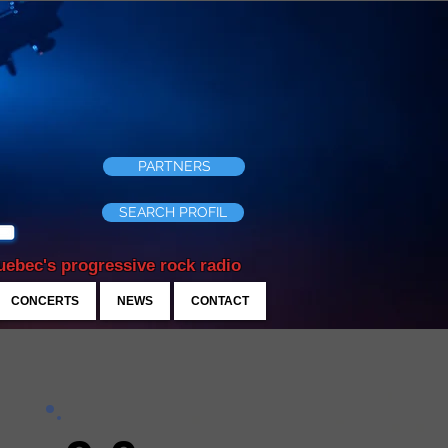
PARTNERS
SEARCH PROFIL
ebec's progressive rock radio
CONCERTS
NEWS
CONTACT