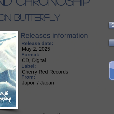
nd Chronoship
bon Butterfly
S
Releases information
Release date:
May 2, 2025
Format:
CD, Digital
Label:
Cherry Red Records
From:
Japon / Japan