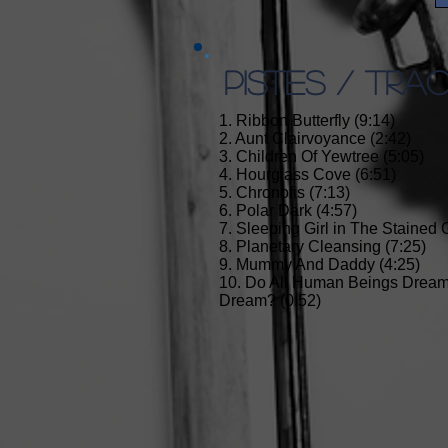
PISTES / TRA
1. Ribbon Butterfly (9:14)
2. Aunt Clairvoyance (2:42)
3. Children Of Yewtree (5:05)
4. Hourglass Cove (6:51)
5. Chronofis (7:13)
6. Polar Dark (4:57)
7. Sleeping Girl in The Stained 
8. Planetary Cleansing (7:25)
9. Mummy And Daddy (4:25)
10. Do All Human Beings Drea
Dream? (0:52)