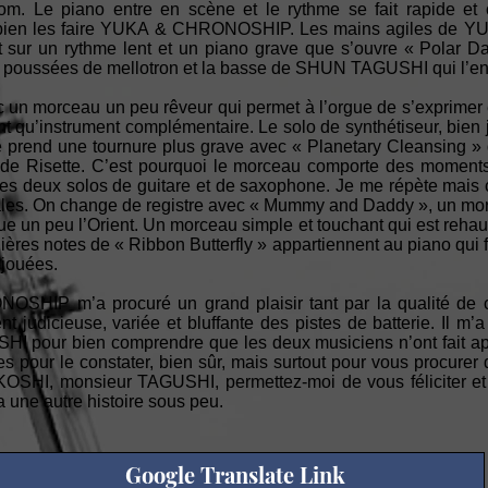
m. Le piano entre en scène et le rythme se fait rapide et
i bien les faire YUKA & CHRONOSHIP. Les mains agiles de 
est sur un rythme lent et un piano grave que s’ouvre « Polar 
s poussées de mellotron et la basse de SHUN TAGUSHI qui l’en
c un morceau un peu rêveur qui permet à l’orgue de s’exprimer 
ant qu’instrument complémentaire. Le solo de synthétiseur, bien jo
e prend une tournure plus grave avec « Planetary Cleansing » 
 de Risette. C’est pourquoi le morceau comporte des moments 
ses deux solos de guitare et de saxophone. Je me répète mais 
ales. On change de registre avec « Mummy and Daddy », un mor
ue un peu l’Orient. Un morceau simple et touchant qui est reha
 notes de « Ribbon Butterfly » appartiennent au piano qui fait
 jouées.
SHIP m’a procuré un grand plaisir tant par la qualité de 
t judicieuse, variée et bluffante des pistes de batterie. Il m’a
I pour bien comprendre que les deux musiciens n’ont fait app
lles pour le constater, bien sûr, mais surtout pour vous procur
HI, monsieur TAGUSHI, permettez-moi de vous féliciter et d
a une autre histoire sous peu.
Google Translate Link