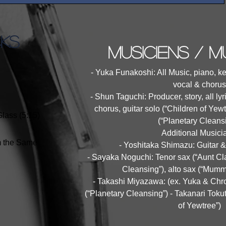
CKS
musiciens / m
- Yuka Funakoshi: All Music, piano, 
vocal & chorus
- Shun Taguchi: Producer, story, all ly
chorus, guitar solo (“Children of Yewt
Glass (5:15)
(“Planetary Cleans
Additional Musici
m the Same
- Yoshitaka Shimazu: Guitar &
- Sayaka Noguchi: Tenor sax (“Aunt Cl
Cleansing”), alto sax (“Mum
- Takashi Miyazawa: (ex. Yuka & Chro
(“Planetary Cleansing”) - Takanari Toku
of Yewtree”)