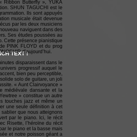
« Ribbon Butterfly », YUKA
ation. SHUN TAGUCHI est le
rogrammation. Ils sont appuyés
ation musicale était devenue
vécus par les deux musiciens
it nouveau naviguent dans des
ers. Ses études poussées au
 Cette présence pianistique
r de PINK FLOYD et du prog
HRONOSHIP d’aujourd’hui.
CH TEXT !
minutes disparaissent dans le
l’univers progressif auquel le
ccent, bien peu perceptible,
olide solo de guitare, un joli
ussite. « Aunt Clairvoyance »
ue médiévale dansante et la
 Yewtree » constitue un autre
des touches jazz et même un
er une seule définition à cet
 sablier que nous atteignons
 par le piano. Ici, le récit
 Risette, l’héroïne du récit
par le piano et la basse mais
sée et notre poisson géant a