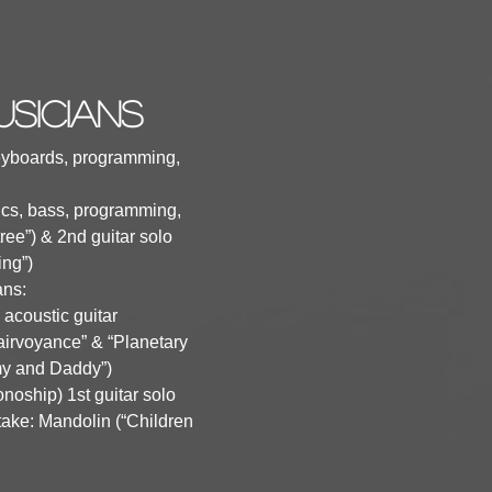
usicians
keyboards, programming,
rics, bass, programming,
ree”) & 2nd guitar solo
ing”)
ans:
 acoustic guitar
airvoyance” & “Planetary
my and Daddy”)
noship) 1st guitar solo
take: Mandolin (“Children