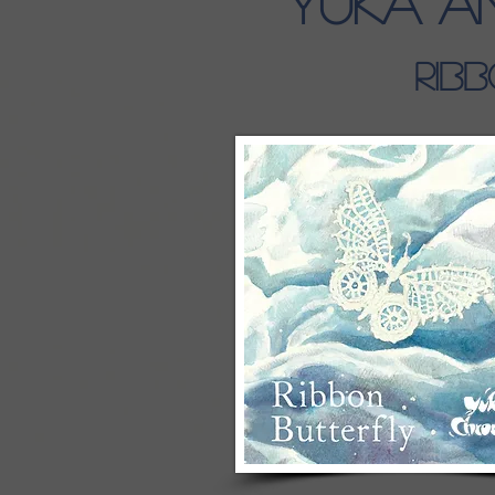
Yuka A
Rib